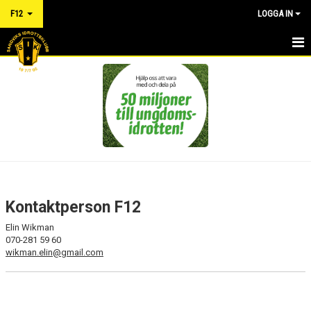
F12
LOGGA IN
HEM
KONTAKT
NYHETER
KALENDER
MATCHER
Kontaktperson F12
TRUPPEN
Elin Wikman
070-281 59 60
FÖRÄLDRAINFORMATION
wikman.elin@gmail.com
DOKUMENT
RÅD OCH VÅRD FÖR IDROTTSSKADOR - FÖRSÄKRING