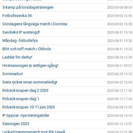
5-kamp på torsdagsträningen
2023-09-08 08:56
Fotbollsvecka 36
2023-09-05 15:45
Söndagens långväga match i Dorotea
2023-09-05 15:38
Sandviks IP avstängd!
2023-08-31 15:18
Måndag -fotbollsfys
2023-08-31 13:26
Blöt och tuff match i Obbola
2023-08-31 13:22
Laddar för derby!
2023-08-24 12:39
Höstsäsongen är äntligen igång!
2023-08-11 09:07
Sommarlov!
2023-06-29 15:23
Sista rycket innan sommarledigt
2023-06-22 15:09
Röbäckscupen dag 2 2023
2023-06-12 11:35
Röbäckscupen dag 1
2023-06-10 17:03
Röbäckscupen 10-11 juni 2023
2023-06-08 15:03
IP öppnar -nya träningstider
2023-06-02 14:16
Säsongen 2023
2023-05-15 12:21
Lyckad träningsmatch mot IFK Umeå
2020-05-19 21:38