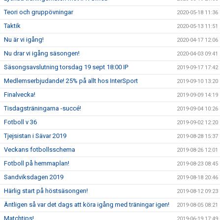
Teori och gruppövningar
2020-05-18 11:36
Taktik
2020-05-13 11:51
Nu är vi igång!
2020-04-17 12:06
Nu drar vi igång säsongen!
2020-04-03 09:41
Säsongsavslutning torsdag 19 sept 18:00 IP
2019-09-17 17:42
Medlemserbjudande! 25% på allt hos InterSport
2019-09-10 13:20
Finalvecka!
2019-09-09 14:19
Tisdagsträningarna -succé!
2019-09-04 10:26
Fotboll v 36
2019-09-02 12:20
Tjejsistan i Sävar 2019
2019-08-28 15:37
Veckans fotbollsschema
2019-08-26 12:01
Fotboll på hemmaplan!
2019-08-23 08:45
Sandviksdagen 2019
2019-08-18 20:46
Härlig start på höstsäsongen!
2019-08-12 09:23
Äntligen så var det dags att köra igång med träningar igen!
2019-08-05 08:21
Matchtips!
2019-06-19 17:49