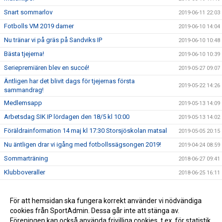
Snart sommarlov
2019-06-11 22:03
Fotbolls VM 2019 damer
2019-06-10 14:04
Nu tränar vi på gräs på Sandviks IP
2019-06-10 10:48
Bästa tjejerna!
2019-06-10 10:39
Seriepremiären blev en succé!
2019-05-27 09:07
Äntligen har det blivit dags för tjejernas första
2019-05-22 14:26
sammandrag!
Medlemsapp
2019-05-13 14:09
Arbetsdag SIK IP lördagen den 18/5 kl 10:00
2019-05-13 14:02
Föräldrainformation 14 maj kl 17:30 Storsjöskolan matsal
2019-05-05 20:15
Nu äntligen drar vi igång med fotbollssägsongen 2019!
2019-04-24 08:59
Sommarträning
2018-06-27 09:41
Klubboveraller
2018-06-25 16:11
Träningstid F & P 11
2018-06-18 14:46
Möss -och lotteri försäljning
För att hemsidan ska fungera korrekt använder vi nödvändiga
2018-06-18 14:45
cookies från SportAdmin. Dessa går inte att stänga av.
Klubboverallerna
2018-06-18 14:28
Föreningen kan också använda frivilliga cookies, t.ex. för statistik