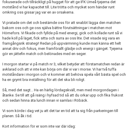
fokuserade och tillräckligt på hugget för att ge IFK Umeå tjejerna det
motstånd vi har kapacitet till. Lite trötta och mycket som händer runt
omkring oss gissar jag var en av orsakerna.
Vi pratade om det och bestämde oss för att snabbt lägga den matchen
bakom oss och ge oss själva bättre förutsättningar i matchen mot
Hörnefors. Vi fikade och fyllde på med energi, gick och kollade runt så vi
hade koll på läget, fick sitta och surra av oss lite. Det visade sig vara en
framgångsrik strategi! Redan på uppvärmning kunde man känna ett helt
annat driv och fokus, men framförallt glädje och energi i gänget. Tjejerna
gör en jättefin match och belönades med en seger.
I morgon startar vi på match nr 3, vilket betyder att förstamatchen redan är
avklarad och att vi inte kan börja om där vi var i morse. Vi har två tuffa
motståndare i morgon och vi kommer att behöva spela vårt bästa spel och
ha en grymt bra inställning för att det ska bli roligt.
Så, med det sagt... Ha en härlig lördagskväll, men med morgondagen i
åtanke. Se till att gå isäng i hyfsad tid så att du orkar upp och fika frukost
och sedan hinna äta lunch innan vi samlas i Röbäck.
Vi som körde i dag vet ju att det tar en tid att ta sig från parkeringen till
planen. Så åk i tid.
Kort information för er som inte var där idag: