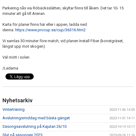
Parkering nås via Röbäcksslätten, skyltar finns till åkern. Det tar 10- 15
minuter att gå till Arenan.
Karta för planer finns här eller i appen, ladda ned
denna.
https://www.procup.se/cup/36316.htm2
Vi samlas 30 minuter före match, vid planen Install Fiber (konstgräset,
längst upp mot skogen).
Väl mött i solen
/Ledarna
Nyhetsarkiv
Vinterträning
2023-11-06 14:05
Avslutningsmiddag med bästa gänget
2023-11-01 14:11
Säsongsavslutning på Kajutan 26/10
2023-10-19 10:17
Slut på säsongen 2023
2023-09-26 11:16