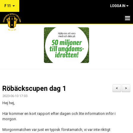
F 11
LOGGA IN
HEM
NYHETER
KALENDER
MATCHER
TRUPPEN
Röbäckscupen dag 1
<
>
BILDGALLERI
2023-06-10 17:03
Hej hej,
DOKUMENT
Här kommer en kort rapport efter dagen och lite information inför i
morgon.
RÅD OCH VÅRD FÖR IDROTTSSKADOR - FÖRSÄKRING
Morgonmatchen var just en typisk förstamatch, vi var inte riktigt
KONTAKT