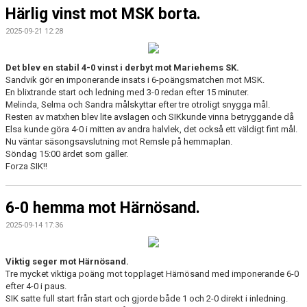
Härlig vinst mot MSK borta.
2025-09-21 12:28
Det blev en stabil 4-0 vinst i derbyt mot Mariehems SK.
Sandvik gör en imponerande insats i 6-poängsmatchen mot MSK.
En blixtrande start och ledning med 3-0 redan efter 15 minuter.
Melinda, Selma och Sandra målskyttar efter tre otroligt snygga mål.
Resten av matxhen blev lite avslagen och SIKkunde vinna betryggande då
Elsa kunde göra 4-0 i mitten av andra halvlek, det också ett väldigt fint mål.
Nu väntar säsongsavslutning mot Remsle på hemmaplan.
Söndag 15:00 ärdet som gäller.
Forza SIK!!
6-0 hemma mot Härnösand.
2025-09-14 17:36
Viktig seger mot Härnösand.
Tre mycket viktiga poäng mot topplaget Härnösand med imponerande 6-0
efter 4-0 i paus.
SIK satte full start från start och gjorde både 1 och 2-0 direkt i inledning.