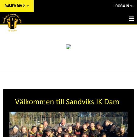
DAMER DIV 2
LOGGA IN
HEM
NYHETER
KALENDER
TRUPPEN
DOKUMENT
MATCHER
RÅD OCH VÅRD FÖR IDROTTSSKADOR - FÖRSÄKRING
LÄNKAR
KONTAKT