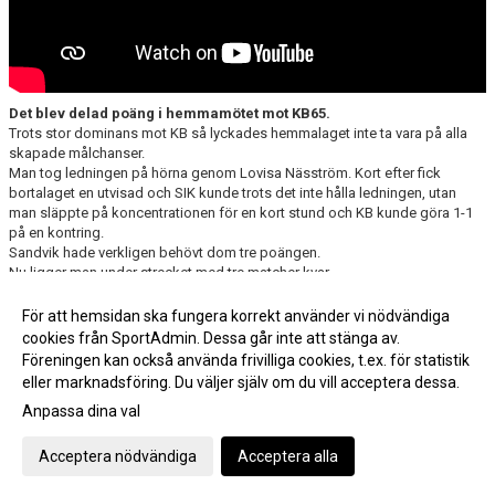
Det blev delad poäng i hemmamötet mot KB65.
Trots stor dominans mot KB så lyckades hemmalaget inte ta vara på alla
skapade målchanser.
Man tog ledningen på hörna genom Lovisa Näsström. Kort efter fick
bortalaget en utvisad och SIK kunde trots det inte hålla ledningen, utan
man släppte på koncentrationen för en kort stund och KB kunde göra 1-1
på en kontring.
Sandvik hade verkligen behövt dom tre poängen.
Nu ligger man under strecket med tre matcher kvar.
Närmast väntar en viktig hemmamatch mot Härnösand på Lördag Kl. 13:00.
För att hemsidan ska fungera korrekt använder vi nödvändiga
cookies från SportAdmin. Dessa går inte att stänga av.
Fler nyheter >>
Föreningen kan också använda frivilliga cookies, t.ex. för statistik
eller marknadsföring. Du väljer själv om du vill acceptera dessa.
Anpassa dina val
Cookie-inställningar
Gå till Webbversion
Acceptera nödvändiga
Acceptera alla