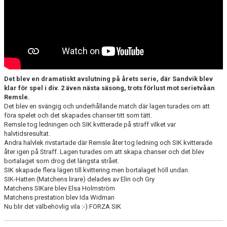
Det blev en dramatiskt avslutning på årets serie, där Sandvik blev
klar för spel i div. 2 även nästa säsong, trots förlust mot serietvåan
Remsle.
Det blev en svängig och underhållande match där lagen turades om att
föra spelet och det skapades chanser titt som tätt.
Remsle tog ledningen och SIK kvitterade på straff vilket var
halvtidsresultat.
Andra halvlek rivstartade där Remsle åter tog ledning och SIK kvitterade
åter igen på Straff. Lagen turades om att skapa chanser och det blev
bortalaget som drog det längsta strået.
SIK skapade flera lägen till kvittering men bortalaget höll undan.
SIK-Hatten (Matchens lirare) delades av Elin och Gry
Matchens SIKare blev Elsa Holmström
Matchens prestation blev Ida Widman
Nu blir det välbehövlig vila :-) FORZA SIK