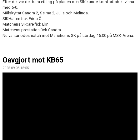
Efter det var det bara ett lag på planen och SIK kunde komforttabelt vinna
med 6-0.
Målskyttar Sandra 2, Selma 2, Julia och Melinda.
SIKHatten fick Frida Ö
Matchens SIK:are fick Elin
Matchens prestation fick Sandra
Nu väntar ödesmatch mot Mariehems SK på Lördag 15:00 på MSK-Arena.
Oavgjort mot KB65
2025-09-08 15:55