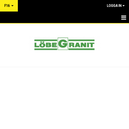
F16
LOGGA IN
HEM
NYHETER
KALENDER
MATCHER
TRUPPEN
DOKUMENT
KONTAKT