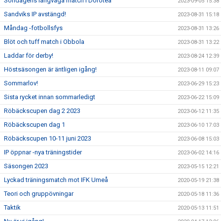
Söndagens långväga match i Dorotea
2023-09-05 15:38
Sandviks IP avstängd!
2023-08-31 15:18
Måndag -fotbollsfys
2023-08-31 13:26
Blöt och tuff match i Obbola
2023-08-31 13:22
Laddar för derby!
2023-08-24 12:39
Höstsäsongen är äntligen igång!
2023-08-11 09:07
Sommarlov!
2023-06-29 15:23
Sista rycket innan sommarledigt
2023-06-22 15:09
Röbäckscupen dag 2 2023
2023-06-12 11:35
Röbäckscupen dag 1
2023-06-10 17:03
Röbäckscupen 10-11 juni 2023
2023-06-08 15:03
IP öppnar -nya träningstider
2023-06-02 14:16
Säsongen 2023
2023-05-15 12:21
Lyckad träningsmatch mot IFK Umeå
2020-05-19 21:38
Teori och gruppövningar
2020-05-18 11:36
Taktik
2020-05-13 11:51