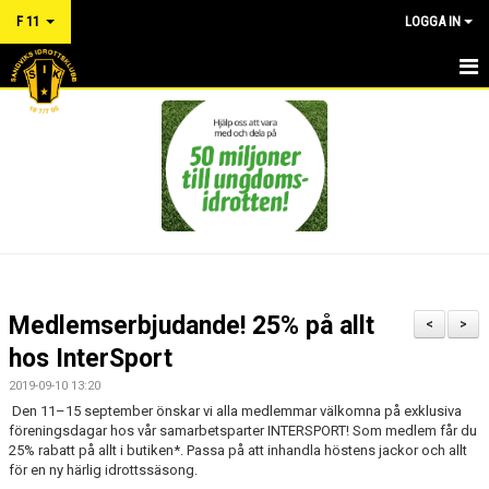
F 11
LOGGA IN
HEM
NYHETER
KALENDER
MATCHER
TRUPPEN
Medlemserbjudande! 25% på allt
<
>
BILDGALLERI
hos InterSport
2019-09-10 13:20
DOKUMENT
Den 11–15 september önskar vi alla medlemmar välkomna på exklusiva
föreningsdagar hos vår samarbetsparter INTERSPORT! Som medlem får du
RÅD OCH VÅRD FÖR IDROTTSSKADOR - FÖRSÄKRING
25% rabatt på allt i butiken*. Passa på att inhandla höstens jackor och allt
för en ny härlig idrottssäsong.
KONTAKT