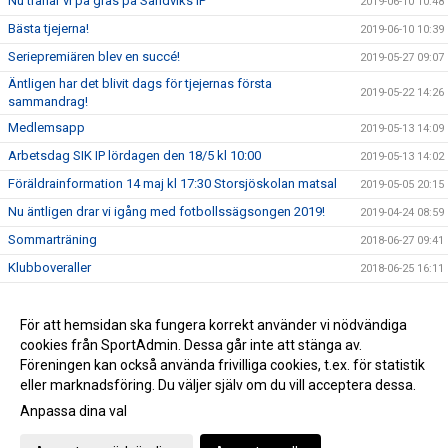
Nu tränar vi på gräs på Sandviks IP
2019-06-10 10:48
Bästa tjejerna!
2019-06-10 10:39
Seriepremiären blev en succé!
2019-05-27 09:07
Äntligen har det blivit dags för tjejernas första
2019-05-22 14:26
sammandrag!
Medlemsapp
2019-05-13 14:09
Arbetsdag SIK IP lördagen den 18/5 kl 10:00
2019-05-13 14:02
Föräldrainformation 14 maj kl 17:30 Storsjöskolan matsal
2019-05-05 20:15
Nu äntligen drar vi igång med fotbollssägsongen 2019!
2019-04-24 08:59
Sommarträning
2018-06-27 09:41
Klubboveraller
2018-06-25 16:11
Träningstid F & P 11
2018-06-18 14:46
Möss -och lotteri försäljning
För att hemsidan ska fungera korrekt använder vi nödvändiga
2018-06-18 14:45
cookies från SportAdmin. Dessa går inte att stänga av.
Klubboverallerna
2018-06-18 14:28
Föreningen kan också använda frivilliga cookies, t.ex. för statistik
eller marknadsföring. Du väljer själv om du vill acceptera dessa.
Anpassa dina val
Cookie-inställningar
Gå till Webbversion