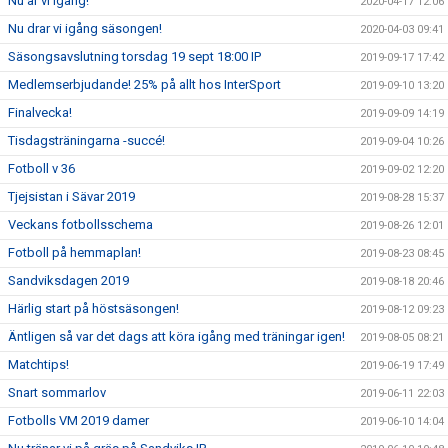
Nu är vi igång!
2020-04-17 12:06
Nu drar vi igång säsongen!
2020-04-03 09:41
Säsongsavslutning torsdag 19 sept 18:00 IP
2019-09-17 17:42
Medlemserbjudande! 25% på allt hos InterSport
2019-09-10 13:20
Finalvecka!
2019-09-09 14:19
Tisdagsträningarna -succé!
2019-09-04 10:26
Fotboll v 36
2019-09-02 12:20
Tjejsistan i Sävar 2019
2019-08-28 15:37
Veckans fotbollsschema
2019-08-26 12:01
Fotboll på hemmaplan!
2019-08-23 08:45
Sandviksdagen 2019
2019-08-18 20:46
Härlig start på höstsäsongen!
2019-08-12 09:23
Äntligen så var det dags att köra igång med träningar igen!
2019-08-05 08:21
Matchtips!
2019-06-19 17:49
Snart sommarlov
2019-06-11 22:03
Fotbolls VM 2019 damer
2019-06-10 14:04