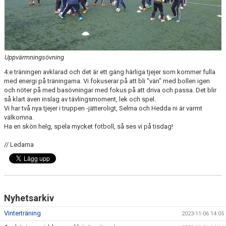
Uppvärmningsövning
4:e träningen avklarad och det är ett gäng härliga tjejer som kommer fulla
med energi på träningarna. Vi fokuserar på att bli "vän" med bollen igen
och nöter på med basövningar med fokus på att driva och passa. Det blir
så klart även inslag av tävlingsmoment, lek och spel.
Vi har två nya tjejer i truppen -jätteroligt, Selma och Hedda ni är varmt
välkomna.
Ha en skön helg, spela mycket fotboll, så ses vi på tisdag!
// Ledarna
Nyhetsarkiv
Vinterträning
2023-11-06 14:05