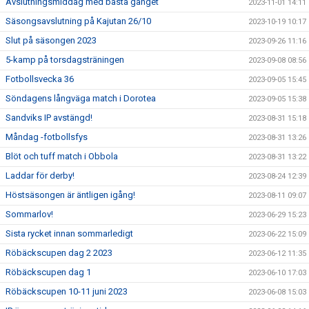
Avslutningsmiddag med bästa gänget
2023-11-01 14:11
Säsongsavslutning på Kajutan 26/10
2023-10-19 10:17
Slut på säsongen 2023
2023-09-26 11:16
5-kamp på torsdagsträningen
2023-09-08 08:56
Fotbollsvecka 36
2023-09-05 15:45
Söndagens långväga match i Dorotea
2023-09-05 15:38
Sandviks IP avstängd!
2023-08-31 15:18
Måndag -fotbollsfys
2023-08-31 13:26
Blöt och tuff match i Obbola
2023-08-31 13:22
Laddar för derby!
2023-08-24 12:39
Höstsäsongen är äntligen igång!
2023-08-11 09:07
Sommarlov!
2023-06-29 15:23
Sista rycket innan sommarledigt
2023-06-22 15:09
Röbäckscupen dag 2 2023
2023-06-12 11:35
Röbäckscupen dag 1
2023-06-10 17:03
Röbäckscupen 10-11 juni 2023
2023-06-08 15:03