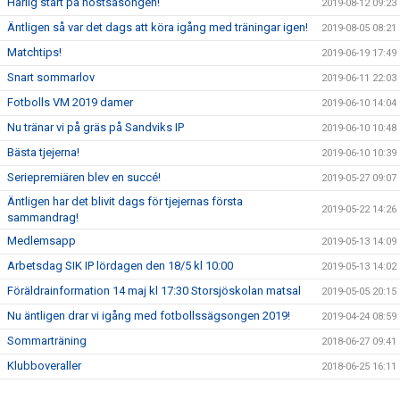
Härlig start på höstsäsongen!
2019-08-12 09:23
Äntligen så var det dags att köra igång med träningar igen!
2019-08-05 08:21
Matchtips!
2019-06-19 17:49
Snart sommarlov
2019-06-11 22:03
Fotbolls VM 2019 damer
2019-06-10 14:04
Nu tränar vi på gräs på Sandviks IP
2019-06-10 10:48
Bästa tjejerna!
2019-06-10 10:39
Seriepremiären blev en succé!
2019-05-27 09:07
Äntligen har det blivit dags för tjejernas första
2019-05-22 14:26
sammandrag!
Medlemsapp
2019-05-13 14:09
Arbetsdag SIK IP lördagen den 18/5 kl 10:00
2019-05-13 14:02
Föräldrainformation 14 maj kl 17:30 Storsjöskolan matsal
2019-05-05 20:15
Nu äntligen drar vi igång med fotbollssägsongen 2019!
2019-04-24 08:59
Sommarträning
2018-06-27 09:41
Klubboveraller
2018-06-25 16:11
Träningstid F & P 11
2018-06-18 14:46