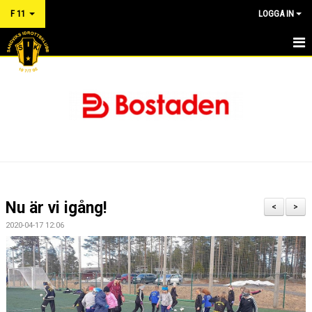
F 11
LOGGA IN
HEM
NYHETER
KALENDER
MATCHER
TRUPPEN
Nu är vi igång!
<
>
BILDGALLERI
2020-04-17 12:06
DOKUMENT
RÅD OCH VÅRD FÖR IDROTTSSKADOR - FÖRSÄKRING
KONTAKT