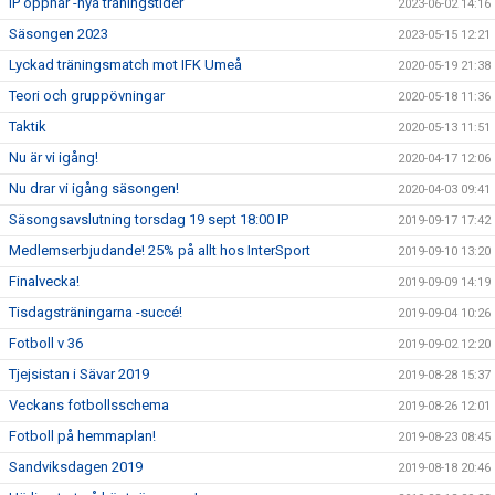
IP öppnar -nya träningstider
2023-06-02 14:16
Säsongen 2023
2023-05-15 12:21
Lyckad träningsmatch mot IFK Umeå
2020-05-19 21:38
Teori och gruppövningar
2020-05-18 11:36
Taktik
2020-05-13 11:51
Nu är vi igång!
2020-04-17 12:06
Nu drar vi igång säsongen!
2020-04-03 09:41
Säsongsavslutning torsdag 19 sept 18:00 IP
2019-09-17 17:42
Medlemserbjudande! 25% på allt hos InterSport
2019-09-10 13:20
Finalvecka!
2019-09-09 14:19
Tisdagsträningarna -succé!
2019-09-04 10:26
Fotboll v 36
2019-09-02 12:20
Tjejsistan i Sävar 2019
2019-08-28 15:37
Veckans fotbollsschema
2019-08-26 12:01
Fotboll på hemmaplan!
2019-08-23 08:45
Sandviksdagen 2019
2019-08-18 20:46