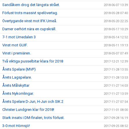
Sandåkern drog det längsta strået.
2018-06-07 13:39
Förlust trots massivt spelövertag.
2018-05-28 07:40
Övertygande vinst mot IFK Umeå.
2018-05-20 22:25
Damer oerhört nära en cupskräll.
2018-05-17 10:29
7-1 mot Umedalen 3
2018-05-14 12:52
Vinst mot GUIF.
2018-05-11 19:13
Vinst i premiären.
2018-05-07 07:49
Två viktiga pusselbitar klara för 2018
2017-12-21 12:39
Årets Spelare (MVP)
2017-11-28 13:55
Årets Lagspelare.
2017-11-28 13:53
Årets Målskyttar
2017-11-27 14:03
Årets Nykomlingar.
2017-11-27 13:59
Årets Spelare D-Jun, H-Jun och SIK 2
2017-11-27 07:54
Christer Lundgren klar för 2018!
2017-11-01 08:00
Stark insats i DM-finalen, trots förlust.
2017-09-28 16:19
3-0 mot Hörnsjö!
2017-09-25 08:52