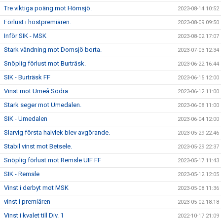
Tre viktiga poäng mot Hörnsjö.
2023-08-14 10:52
Förlust i höstpremiären.
2023-08-09 09:50
Inför SIK - MSK
2023-08-02 17:07
Stark vändning mot Domsjö borta.
2023-07-03 12:34
Snöplig förlust mot Burträsk.
2023-06-22 16:44
SIK - Burträsk FF
2023-06-15 12:00
Vinst mot Umeå Södra
2023-06-12 11:00
Stark seger mot Umedalen.
2023-06-08 11:00
SIK - Umedalen
2023-06-04 12:00
Slarvig första halvlek blev avgörande.
2023-05-29 22:46
Stabil vinst mot Betsele.
2023-05-29 22:37
Snöplig förlust mot Remsle UIF FF
2023-05-17 11:43
SIK - Remsle
2023-05-12 12:05
Vinst i derbyt mot MSK
2023-05-08 11:36
vinst i premiären
2023-05-02 18:18
Vinst i kvalet till Div. 1
2022-10-17 21:09