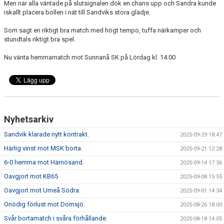
Men när alla väntade på slutsignalen dök en chans upp och Sandra kunde
iskallt placera bollen i nät till Sandviks stora glädje.
Som sagt en riktigt bra match med högt tempo, tuffa närkamper och
stundtals riktigt bra spel.
Nu vänta hemmamatch mot Sunnanå SK på Lördag kl. 14:00
Nyhetsarkiv
Sandvik klarade nytt kontrakt.
2025-09-29 18:47
Härlig vinst mot MSK borta.
2025-09-21 12:28
6-0 hemma mot Härnösand.
2025-09-14 17:36
Oavgjort mot KB65
2025-09-08 15:55
Oavgjort mot Umeå Södra.
2025-09-01 14:34
Onödig förlust mot Domsjö.
2025-08-26 18:00
Svår bortamatch i svåra förhållande.
2025-08-18 14:05