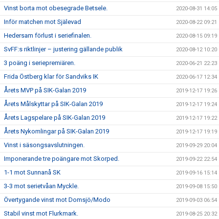
Vinst borta mot obesegrade Betsele.
2020-08-31 14:05
Inför matchen mot Själevad
2020-08-22 09:21
Hedersam förlust i seriefinalen.
2020-08-15 09:19
SvFF:s riktlinjer – justering gällande publik
2020-08-12 10:20
3 poäng i seriepremiären.
2020-06-21 22:23
Frida Östberg klar för Sandviks IK
2020-06-17 12:34
Årets MVP på SIK-Galan 2019
2019-12-17 19:26
Årets Målskyttar på SIK-Galan 2019
2019-12-17 19:24
Årets Lagspelare på SIK-Galan 2019
2019-12-17 19:22
Årets Nykomlingar på SIK-Galan 2019
2019-12-17 19:19
Vinst i säsongsavslutningen.
2019-09-29 20:04
Imponerande tre poängare mot Skorped.
2019-09-22 22:54
1-1 mot Sunnanå SK
2019-09-16 15:14
3-3 mot serietvåan Myckle.
2019-09-08 15:50
Övertygande vinst mot Domsjö/Modo
2019-09-03 06:54
Stabil vinst mot Flurkmark.
2019-08-25 20:32