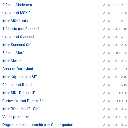
0-0 mot Mariehem
2015-06-14 19:21
Laget mot MSK 2
2015-06-13 17:50
Inför MSK borta.
2015-06-13 12:21
1-1 borta mot Sunnanå
2015-06-07 21:18
Laget mot Sunnanå
2015-06-06 16:31
Inför Sunnanå SK
2015-06-06 12:20
5-1 mot Morön.
2015-05-31 21:56
Inför Morön
2015-05-29 12:32
Ännu en Bortavinst.
2015-05-25 11:54
Inför Kågedalens AIF
2015-05-22 12:10
Förlust mot Betsele.
2015-05-15 16:19
Inför SIK - Betsele IF
2015-05-13 09:28
Bortavinst mot Rönnskär.
2015-05-11 09:04
Inför Rönnskär IF - SIK
2015-05-08 10:33
Vinst i premiären!
2015-05-03 21:05
Dags för Hemmapremiär och Säsongsstart.
2015-05-02 18:23