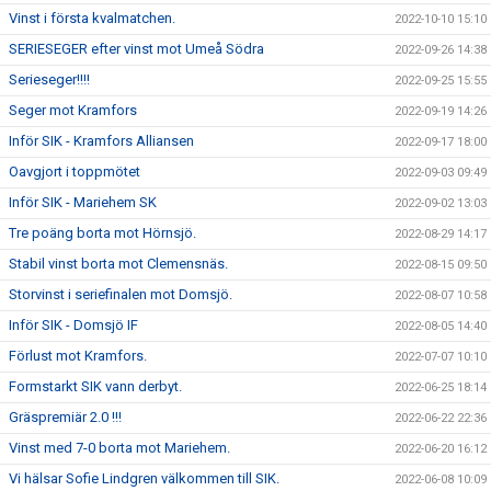
Vinst i första kvalmatchen.
2022-10-10 15:10
SERIESEGER efter vinst mot Umeå Södra
2022-09-26 14:38
Serieseger!!!!
2022-09-25 15:55
Seger mot Kramfors
2022-09-19 14:26
Inför SIK - Kramfors Alliansen
2022-09-17 18:00
Oavgjort i toppmötet
2022-09-03 09:49
Inför SIK - Mariehem SK
2022-09-02 13:03
Tre poäng borta mot Hörnsjö.
2022-08-29 14:17
Stabil vinst borta mot Clemensnäs.
2022-08-15 09:50
Storvinst i seriefinalen mot Domsjö.
2022-08-07 10:58
Inför SIK - Domsjö IF
2022-08-05 14:40
Förlust mot Kramfors.
2022-07-07 10:10
Formstarkt SIK vann derbyt.
2022-06-25 18:14
Gräspremiär 2.0 !!!
2022-06-22 22:36
Vinst med 7-0 borta mot Mariehem.
2022-06-20 16:12
Vi hälsar Sofie Lindgren välkommen till SIK.
2022-06-08 10:09