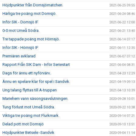
Höjdpunkter från Domsjömatchen.
2021-06-25 09:55
Härliga tre poäng mot Domsjö.
2021-06-24 08:46
Inför SIK - Domsjö IF
2021-06-22 12:00
0-0 mot Umeå Södra.
2021-06-21 13:40
Tre tappade poäng mot Hörnsjö.
2021-06-14 07:17
Inför SIK - Hörnsjö IF
2021-06-11 12:35
Premiären avklarad
2021-06-07 07:12
Rapport Från SIK Dam - Inför Seriestart
2021-06-04 08:31
Dags för ännu ett nyförvärv..
2021-04-23 12:29
Ännu en spelare klar för spel i Sandvik.
2021-04-19 09:13
Ung talang flyttas till A-truppen
2021-04-13 10:39
Mariehem vann säsongsavslutningen.
2020-09-28 10:01
Tung förlust mot Umeå Södra.
2020-09-22 10:38
Viktiga tre poäng mot Flurkmark.
2020-09-14 07:21
Delad pott mot Domsjö
2020-09-10 13:51
Höjdpunkter Betsele -Sandvik
2020-09-04 11:14