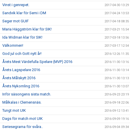
Vinst i genrepet.
2017-04-30 13:29
Sandvik klar för Semi i DM
2017-04-24 13:53
Seger mot GUIF
2017-04-18 08:35
Maria Häggström klar för SIK!
2017-03-21 15:54
Ida Widman klar för SIK!
2017-03-18 13:56
Välkommen!
2017-03-17 12:54
God jul och Gott nytt år!
2016-12-26 11:35
Årets Mest Värdefulla Spelare (MVP) 2016
2016-11-30 13:16
Årets Lagspelare 2016
2016-11-30 13:14
Årets Målskytt 2016
2016-11-30 13:13
Årets Nykomling 2016
2016-11-30 13:07
Inför säsongens sista match.
2016-09-23 23:19
Målkalas i Clemensnäs.
2016-09-18 22:06
Tungt mot UIK
2016-09-12 13:41
Dags för match mot UIK
2016-09-09 19:16
Seriesegrarna för svåra..
2016-09-04 09:34