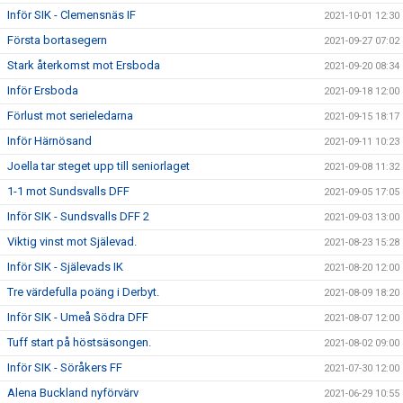
Inför SIK - Clemensnäs IF
2021-10-01 12:30
Första bortasegern
2021-09-27 07:02
Stark återkomst mot Ersboda
2021-09-20 08:34
Inför Ersboda
2021-09-18 12:00
Förlust mot serieledarna
2021-09-15 18:17
Inför Härnösand
2021-09-11 10:23
Joella tar steget upp till seniorlaget
2021-09-08 11:32
1-1 mot Sundsvalls DFF
2021-09-05 17:05
Inför SIK - Sundsvalls DFF 2
2021-09-03 13:00
Viktig vinst mot Själevad.
2021-08-23 15:28
Inför SIK - Själevads IK
2021-08-20 12:00
Tre värdefulla poäng i Derbyt.
2021-08-09 18:20
Inför SIK - Umeå Södra DFF
2021-08-07 12:00
Tuff start på höstsäsongen.
2021-08-02 09:00
Inför SIK - Söråkers FF
2021-07-30 12:00
Alena Buckland nyförvärv
2021-06-29 10:55