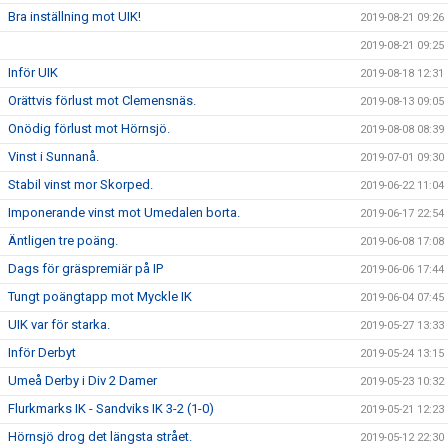
Bra inställning mot UIK!
2019-08-21 09:26
2019-08-21 09:25
Inför UIK
2019-08-18 12:31
Orättvis förlust mot Clemensnäs.
2019-08-13 09:05
Onödig förlust mot Hörnsjö.
2019-08-08 08:39
Vinst i Sunnanå.
2019-07-01 09:30
Stabil vinst mor Skorped.
2019-06-22 11:04
Imponerande vinst mot Umedalen borta.
2019-06-17 22:54
Äntligen tre poäng.
2019-06-08 17:08
Dags för gräspremiär på IP
2019-06-06 17:44
Tungt poängtapp mot Myckle IK
2019-06-04 07:45
UIK var för starka.
2019-05-27 13:33
Inför Derbyt
2019-05-24 13:15
Umeå Derby i Div 2 Damer
2019-05-23 10:32
Flurkmarks IK - Sandviks IK 3-2 (1-0)
2019-05-21 12:23
Hörnsjö drog det längsta strået.
2019-05-12 22:30