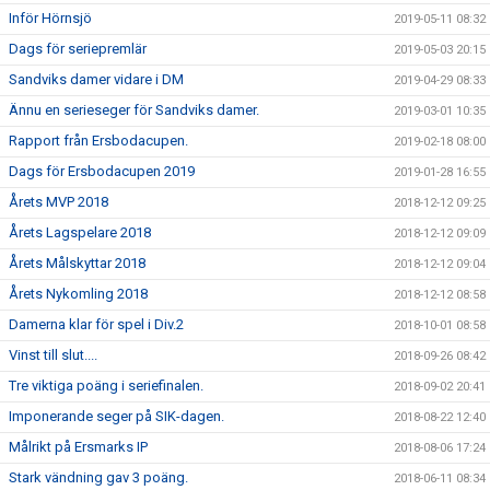
Inför Hörnsjö
2019-05-11 08:32
Dags för seriepremlär
2019-05-03 20:15
Sandviks damer vidare i DM
2019-04-29 08:33
Ännu en serieseger för Sandviks damer.
2019-03-01 10:35
Rapport från Ersbodacupen.
2019-02-18 08:00
Dags för Ersbodacupen 2019
2019-01-28 16:55
Årets MVP 2018
2018-12-12 09:25
Årets Lagspelare 2018
2018-12-12 09:09
Årets Målskyttar 2018
2018-12-12 09:04
Årets Nykomling 2018
2018-12-12 08:58
Damerna klar för spel i Div.2
2018-10-01 08:58
Vinst till slut....
2018-09-26 08:42
Tre viktiga poäng i seriefinalen.
2018-09-02 20:41
Imponerande seger på SIK-dagen.
2018-08-22 12:40
Målrikt på Ersmarks IP
2018-08-06 17:24
Stark vändning gav 3 poäng.
2018-06-11 08:34