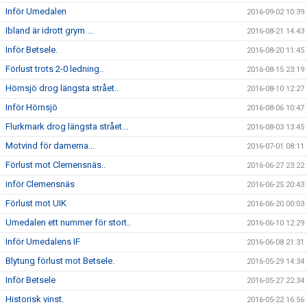
Inför Umedalen
2016-09-02 10:39
Ibland är idrott grym ...
2016-08-21 14:43
Inför Betsele.
2016-08-20 11:45
Förlust trots 2-0 ledning..
2016-08-15 23:19
Hörnsjö drog längsta strået..
2016-08-10 12:27
Inför Hörnsjö
2016-08-06 10:47
Flurkmark drog längsta strået...
2016-08-03 13:45
Motvind för damerna...
2016-07-01 08:11
Förlust mot Clemensnäs..
2016-06-27 23:22
inför Clemensnäs
2016-06-25 20:43
Förlust mot UIK
2016-06-20 00:03
Umedalen ett nummer för stort..
2016-06-10 12:29
Inför Umedalens IF
2016-06-08 21:31
Blytung förlust mot Betsele.
2016-05-29 14:34
Inför Betsele
2016-05-27 22:34
Historisk vinst.
2016-05-22 16:56