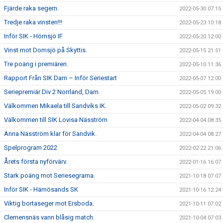
Fjärde raka segern.
2022-05-30 07:15
Tredje raka vinsten!!!
2022-05-23 10:18
Inför SIK - Hörnsjö IF
2022-05-20 12:00
Vinst mot Domsjö på Skyttis.
2022-05-15 21:51
Tre poäng i premiären.
2022-05-10 11:36
Rapport Från SIK Dam – Inför Seriestart
2022-05-07 12:00
Seriepremiär Div 2 Norrland, Dam
2022-05-05 19:00
Välkommen Mikaela till Sandviks IK.
2022-05-02 09:32
Välkommen till SIK Lovisa Näsström
2022-04-04 08:35
Anna Näsström klar för Sandvik.
2022-04-04 08:27
Spelprogram 2022
2022-02-22 21:06
Årets första nyförvärv.
2022-01-16 16:07
Stark poäng mot Seriesegrarna.
2021-10-18 07:07
Inför SIK - Härnösands SK
2021-10-16 12:24
Viktig bortaseger mot Ersboda.
2021-10-11 07:02
Clemensnäs vann blåsig match.
2021-10-04 07:03