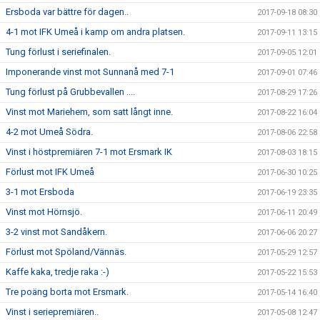
Ersboda var bättre för dagen..
2017-09-18 08:30
4-1 mot IFK Umeå i kamp om andra platsen.
2017-09-11 13:15
Tung förlust i seriefinalen.
2017-09-05 12:01
Imponerande vinst mot Sunnanå med 7-1
2017-09-01 07:46
Tung förlust på Grubbevallen ....
2017-08-29 17:26
Vinst mot Mariehem, som satt långt inne.
2017-08-22 16:04
4-2 mot Umeå Södra.
2017-08-06 22:58
Vinst i höstpremiären 7-1 mot Ersmark IK
2017-08-03 18:15
Förlust mot IFK Umeå
2017-06-30 10:25
3-1 mot Ersboda
2017-06-19 23:35
Vinst mot Hörnsjö.
2017-06-11 20:49
3-2 vinst mot Sandåkern.
2017-06-06 20:27
Förlust mot Spöland/Vännäs.
2017-05-29 12:57
Kaffe kaka, tredje raka :-)
2017-05-22 15:53
Tre poäng borta mot Ersmark.
2017-05-14 16:40
Vinst i seriepremiären..
2017-05-08 12:47