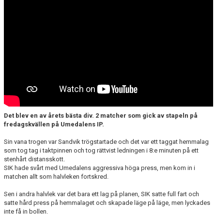
Det blev en av årets bästa div. 2 matcher som gick av stapeln på
fredagskvällen på Umedalens IP.
Sin vana trogen var Sandvik trögstartade och det var ett taggat hemmalag
som tog tag i taktpinnen och tog rättvist ledningen i 8:e minuten på ett
stenhårt distansskott.
SIK hade svårt med Umedalens aggressiva höga press, men kom in i
matchen allt som halvleken fortskred.
Sen i andra halvlek var det bara ett lag på planen, SIK satte full fart och
satte hård press på hemmalaget och skapade läge på läge, men lyckades
inte få in bollen.