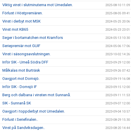
Viktig vinst i slutminuterna mot Umedalen.
2025-08-10 11:09
Förlust i Höstpremiären.
2025-08-05 09:41
Vinst i derbyt mot MSK
2024-05-25 20:06
Vinst mot KB65
2024-05-23 23:01
Seger i bortamatchen mot Kramfors
2024-05-13 10:30
Seriepremiär mot GUIF
2024-05-06 17:06
Vinst i säsongsavslutningen.
2023-10-02 14:26
Inför SIK - Umeå Södra DFF
2023-09-29 12:00
Målkalas mot Burträsk
2023-09-26 07:42
Oavgjort mot Domsjö.
2023-09-19 16:08
Inför SIK - Domsjö IF
2023-09-15 12:00
Berg och dalbana i vinsten mot Sunnanå.
2023-09-11 11:53
SIK - Sunnanå SK
2023-09-07 12:00
Oavgjort i toppderbyt mot Umedalen.
2023-09-04 10:57
Förlust i Seriefinalen..
2023-08-29 15:30
Vinst på Sandviksdagen..
2023-08-20 14:44