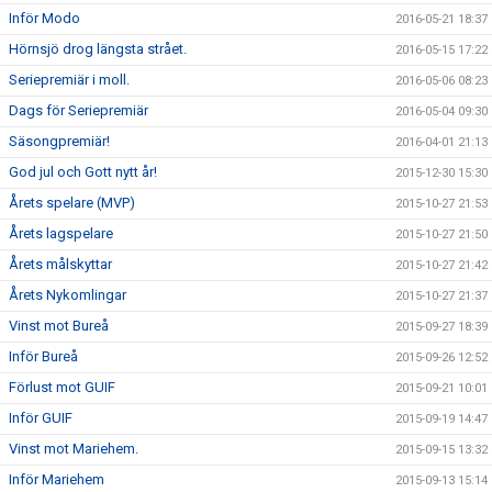
Inför Modo
2016-05-21 18:37
Hörnsjö drog längsta strået.
2016-05-15 17:22
Seriepremiär i moll.
2016-05-06 08:23
Dags för Seriepremiär
2016-05-04 09:30
Säsongpremiär!
2016-04-01 21:13
God jul och Gott nytt år!
2015-12-30 15:30
Årets spelare (MVP)
2015-10-27 21:53
Årets lagspelare
2015-10-27 21:50
Årets målskyttar
2015-10-27 21:42
Årets Nykomlingar
2015-10-27 21:37
Vinst mot Bureå
2015-09-27 18:39
Inför Bureå
2015-09-26 12:52
Förlust mot GUIF
2015-09-21 10:01
Inför GUIF
2015-09-19 14:47
Vinst mot Mariehem.
2015-09-15 13:32
Inför Mariehem
2015-09-13 15:14