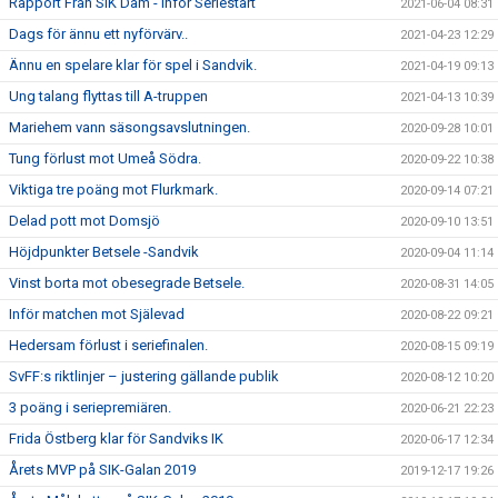
Rapport Från SIK Dam - Inför Seriestart
2021-06-04 08:31
Dags för ännu ett nyförvärv..
2021-04-23 12:29
Ännu en spelare klar för spel i Sandvik.
2021-04-19 09:13
Ung talang flyttas till A-truppen
2021-04-13 10:39
Mariehem vann säsongsavslutningen.
2020-09-28 10:01
Tung förlust mot Umeå Södra.
2020-09-22 10:38
Viktiga tre poäng mot Flurkmark.
2020-09-14 07:21
Delad pott mot Domsjö
2020-09-10 13:51
Höjdpunkter Betsele -Sandvik
2020-09-04 11:14
Vinst borta mot obesegrade Betsele.
2020-08-31 14:05
Inför matchen mot Själevad
2020-08-22 09:21
Hedersam förlust i seriefinalen.
2020-08-15 09:19
SvFF:s riktlinjer – justering gällande publik
2020-08-12 10:20
3 poäng i seriepremiären.
2020-06-21 22:23
Frida Östberg klar för Sandviks IK
2020-06-17 12:34
Årets MVP på SIK-Galan 2019
2019-12-17 19:26