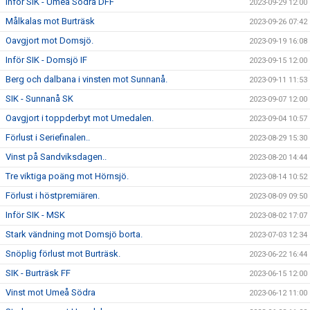
Inför SIK - Umeå Södra DFF
2023-09-29 12:00
Målkalas mot Burträsk
2023-09-26 07:42
Oavgjort mot Domsjö.
2023-09-19 16:08
Inför SIK - Domsjö IF
2023-09-15 12:00
Berg och dalbana i vinsten mot Sunnanå.
2023-09-11 11:53
SIK - Sunnanå SK
2023-09-07 12:00
Oavgjort i toppderbyt mot Umedalen.
2023-09-04 10:57
Förlust i Seriefinalen..
2023-08-29 15:30
Vinst på Sandviksdagen..
2023-08-20 14:44
Tre viktiga poäng mot Hörnsjö.
2023-08-14 10:52
Förlust i höstpremiären.
2023-08-09 09:50
Inför SIK - MSK
2023-08-02 17:07
Stark vändning mot Domsjö borta.
2023-07-03 12:34
Snöplig förlust mot Burträsk.
2023-06-22 16:44
SIK - Burträsk FF
2023-06-15 12:00
Vinst mot Umeå Södra
2023-06-12 11:00