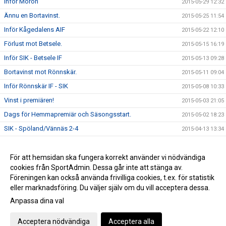
Inför Morön
2015-05-29 12:32
Ännu en Bortavinst.
2015-05-25 11:54
Inför Kågedalens AIF
2015-05-22 12:10
Förlust mot Betsele.
2015-05-15 16:19
Inför SIK - Betsele IF
2015-05-13 09:28
Bortavinst mot Rönnskär.
2015-05-11 09:04
Inför Rönnskär IF - SIK
2015-05-08 10:33
Vinst i premiären!
2015-05-03 21:05
Dags för Hemmapremiär och Säsongsstart.
2015-05-02 18:23
SIK - Spöland/Vännäs 2-4
2015-04-13 13:34
Bra insats mot UIK
2015-04-07 23:05
Vinst mot MSK2
För att hemsidan ska fungera korrekt använder vi nödvändiga
2015-03-30 10:45
cookies från SportAdmin. Dessa går inte att stänga av.
Sandvik - IFK Umeå 2-3
2015-03-22 20:44
Föreningen kan också använda frivilliga cookies, t.ex. för statistik
eller marknadsföring. Du väljer själv om du vill acceptera dessa.
Anpassa dina val
Cookie-inställningar
Gå till Webbversion
Acceptera nödvändiga
Acceptera alla