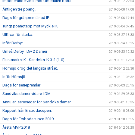
Imponerande vinst mot Umedalen borta.
2019-06-17 22:54
Äntligen tre poäng.
2019-06-08 17:08
Dags för gräspremiär på IP
2019-06-06 17:44
Tungt poängtapp mot Myckle IK
2019-06-04 07:45
UIK var för starka.
2019-05-27 13:33
Inför Derbyt
2019-05-24 13:15
Umeå Derby i Div 2 Damer
2019-05-23 10:32
Flurkmarks IK - Sandviks IK 3-2 (1-0)
2019-05-21 12:23
Hörnsjö drog det längsta strået.
2019-05-12 22:30
Inför Hörnsjö
2019-05-11 08:32
Dags för seriepremlär
2019-05-03 20:15
Sandviks damer vidare i DM
2019-04-29 08:33
Ännu en serieseger för Sandviks damer.
2019-03-01 10:35
Rapport från Ersbodacupen.
2019-02-18 08:00
Dags för Ersbodacupen 2019
2019-01-28 16:55
Årets MVP 2018
2018-12-12 09:25