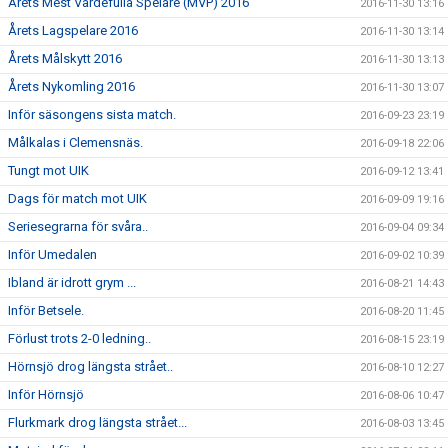
Årets Mest Värdefulla Spelare (MVP) 2016
2016-11-30 13:16
Årets Lagspelare 2016
2016-11-30 13:14
Årets Målskytt 2016
2016-11-30 13:13
Årets Nykomling 2016
2016-11-30 13:07
Inför säsongens sista match.
2016-09-23 23:19
Målkalas i Clemensnäs.
2016-09-18 22:06
Tungt mot UIK
2016-09-12 13:41
Dags för match mot UIK
2016-09-09 19:16
Seriesegrarna för svåra..
2016-09-04 09:34
Inför Umedalen
2016-09-02 10:39
Ibland är idrott grym ...
2016-08-21 14:43
Inför Betsele.
2016-08-20 11:45
Förlust trots 2-0 ledning..
2016-08-15 23:19
Hörnsjö drog längsta strået..
2016-08-10 12:27
Inför Hörnsjö
2016-08-06 10:47
Flurkmark drog längsta strået...
2016-08-03 13:45