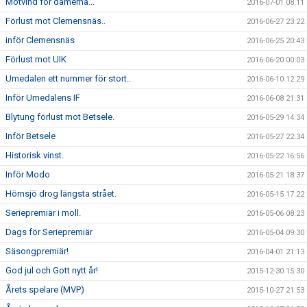
Motvind för damerna...
2016-07-01 08:11
Förlust mot Clemensnäs..
2016-06-27 23:22
inför Clemensnäs
2016-06-25 20:43
Förlust mot UIK
2016-06-20 00:03
Umedalen ett nummer för stort..
2016-06-10 12:29
Inför Umedalens IF
2016-06-08 21:31
Blytung förlust mot Betsele.
2016-05-29 14:34
Inför Betsele
2016-05-27 22:34
Historisk vinst.
2016-05-22 16:56
Inför Modo
2016-05-21 18:37
Hörnsjö drog längsta strået.
2016-05-15 17:22
Seriepremiär i moll.
2016-05-06 08:23
Dags för Seriepremiär
2016-05-04 09:30
Säsongpremiär!
2016-04-01 21:13
God jul och Gott nytt år!
2015-12-30 15:30
Årets spelare (MVP)
2015-10-27 21:53