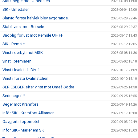
Stark seger mot Umedalen.
2023-06-08 11:00
SIK - Umedalen
2023-06-04 12:00
Slarvig första halvlek blev avgörande.
2023-05-29 22:46
Stabil vinst mot Betsele.
2023-05-29 22:37
Snöplig förlust mot Remsle UIF FF
2023-05-17 11:43
SIK - Remsle
2023-05-12 12:05
Vinst i derbyt mot MSK
2023-05-08 11:36
vinst i premiären
2023-05-02 18:18
Vinst i kvalet till Div. 1
2022-10-17 21:09
Vinst i första kvalmatchen.
2022-10-10 15:10
SERIESEGER efter vinst mot Umeå Södra
2022-09-26 14:38
Serieseger!!!!
2022-09-25 15:55
Seger mot Kramfors
2022-09-19 14:26
Inför SIK - Kramfors Alliansen
2022-09-17 18:00
Oavgjort i toppmötet
2022-09-03 09:49
Inför SIK - Mariehem SK
2022-09-02 13:03