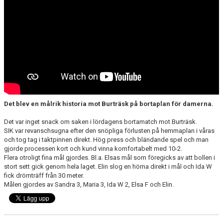
Det blev en målrik historia mot Burträsk på bortaplan för damerna.
Det var inget snack om saken i lördagens bortamatch mot Burträsk.
SIK var revanschsugna efter den snöpliga förlusten på hemmaplan i våras
och tog tag i taktpinnen direkt. Hög press och bländande spel och man
gjorde processen kort och kund vinna komfortabelt med 10-2.
Flera otroligt fina mål gjordes. Bl.a. Elsas mål som föregicks av att bollen i
stort sett gick genom hela laget. Elin slog en hörna direkt i mål och Ida W
fick drömträff från 30 meter.
Målen gjordes av Sandra 3, Maria 3, Ida W 2, Elsa F och Elin.