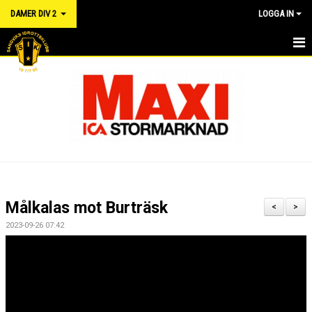
DAMER DIV 2
LOGGA IN
HEM
NYHETER
KALENDER
TRUPPEN
DOKUMENT
Målkalas mot Burträsk
<
>
MATCHER
2023-09-26 07:42
RÅD OCH VÅRD FÖR IDROTTSSKADOR - FÖRSÄKRING
LÄNKAR
KONTAKT