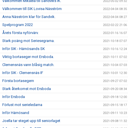
Välkommen Mikaela till Sandviks IK.
2022-05-02 09:32
Välkommen till SIK Lovisa Näsström
2022-04-04 08:35
Anna Näsström klar för Sandvik.
2022-04-04 08:27
Spelprogram 2022
2022-02-22 21:06
Årets första nyförvärv.
2022-01-16 16:07
Stark poäng mot Seriesegrarna.
2021-10-18 07:07
Inför SIK - Härnösands SK
2021-10-16 12:24
Viktig bortaseger mot Ersboda.
2021-10-11 07:02
Clemensnäs vann blåsig match.
2021-10-04 07:03
Inför SIK - Clemensnäs IF
2021-10-01 12:30
Första bortasegern
2021-09-27 07:02
Stark återkomst mot Ersboda
2021-09-20 08:34
Inför Ersboda
2021-09-18 12:00
Förlust mot serieledarna
2021-09-15 18:17
Inför Härnösand
2021-09-11 10:23
Joella tar steget upp till seniorlaget
2021-09-08 11:32