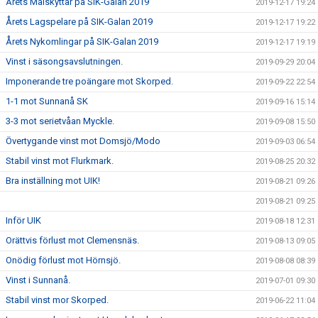
Årets Målskyttar på SIK-Galan 2019
2019-12-17 19:24
Årets Lagspelare på SIK-Galan 2019
2019-12-17 19:22
Årets Nykomlingar på SIK-Galan 2019
2019-12-17 19:19
Vinst i säsongsavslutningen.
2019-09-29 20:04
Imponerande tre poängare mot Skorped.
2019-09-22 22:54
1-1 mot Sunnanå SK
2019-09-16 15:14
3-3 mot serietvåan Myckle.
2019-09-08 15:50
Övertygande vinst mot Domsjö/Modo
2019-09-03 06:54
Stabil vinst mot Flurkmark.
2019-08-25 20:32
Bra inställning mot UIK!
2019-08-21 09:26
2019-08-21 09:25
Inför UIK
2019-08-18 12:31
Orättvis förlust mot Clemensnäs.
2019-08-13 09:05
Onödig förlust mot Hörnsjö.
2019-08-08 08:39
Vinst i Sunnanå.
2019-07-01 09:30
Stabil vinst mor Skorped.
2019-06-22 11:04