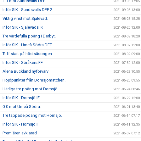
1-1 mot Sundsvalls DFF
2021-09-05 17:05
Inför SIK - Sundsvalls DFF 2
2021-09-03 13:00
Viktig vinst mot Själevad.
2021-08-23 15:28
Inför SIK - Själevads IK
2021-08-20 12:00
Tre värdefulla poäng i Derbyt.
2021-08-09 18:20
Inför SIK - Umeå Södra DFF
2021-08-07 12:00
Tuff start på höstsäsongen.
2021-08-02 09:00
Inför SIK - Söråkers FF
2021-07-30 12:00
Alena Buckland nyförvärv
2021-06-29 10:55
Höjdpunkter från Domsjömatchen.
2021-06-25 09:55
Härliga tre poäng mot Domsjö.
2021-06-24 08:46
Inför SIK - Domsjö IF
2021-06-22 12:00
0-0 mot Umeå Södra.
2021-06-21 13:40
Tre tappade poäng mot Hörnsjö.
2021-06-14 07:17
Inför SIK - Hörnsjö IF
2021-06-11 12:35
Premiären avklarad
2021-06-07 07:12