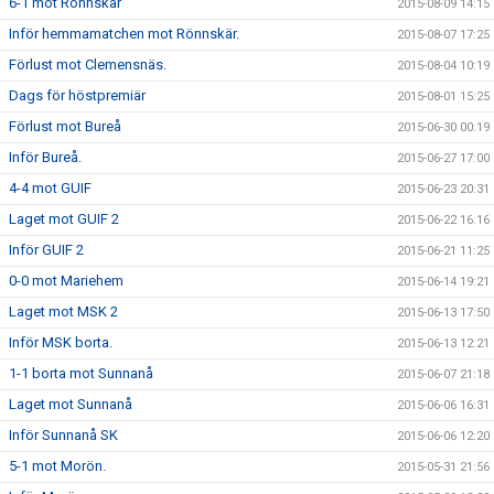
6-1 mot Rönnskär
2015-08-09 14:15
Inför hemmamatchen mot Rönnskär.
2015-08-07 17:25
Förlust mot Clemensnäs.
2015-08-04 10:19
Dags för höstpremiär
2015-08-01 15:25
Förlust mot Bureå
2015-06-30 00:19
Inför Bureå.
2015-06-27 17:00
4-4 mot GUIF
2015-06-23 20:31
Laget mot GUIF 2
2015-06-22 16:16
Inför GUIF 2
2015-06-21 11:25
0-0 mot Mariehem
2015-06-14 19:21
Laget mot MSK 2
2015-06-13 17:50
Inför MSK borta.
2015-06-13 12:21
1-1 borta mot Sunnanå
2015-06-07 21:18
Laget mot Sunnanå
2015-06-06 16:31
Inför Sunnanå SK
2015-06-06 12:20
5-1 mot Morön.
2015-05-31 21:56