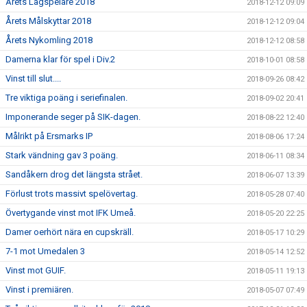
Årets Lagspelare 2018
2018-12-12 09:09
Årets Målskyttar 2018
2018-12-12 09:04
Årets Nykomling 2018
2018-12-12 08:58
Damerna klar för spel i Div.2
2018-10-01 08:58
Vinst till slut....
2018-09-26 08:42
Tre viktiga poäng i seriefinalen.
2018-09-02 20:41
Imponerande seger på SIK-dagen.
2018-08-22 12:40
Målrikt på Ersmarks IP
2018-08-06 17:24
Stark vändning gav 3 poäng.
2018-06-11 08:34
Sandåkern drog det längsta strået.
2018-06-07 13:39
Förlust trots massivt spelövertag.
2018-05-28 07:40
Övertygande vinst mot IFK Umeå.
2018-05-20 22:25
Damer oerhört nära en cupskräll.
2018-05-17 10:29
7-1 mot Umedalen 3
2018-05-14 12:52
Vinst mot GUIF.
2018-05-11 19:13
Vinst i premiären.
2018-05-07 07:49