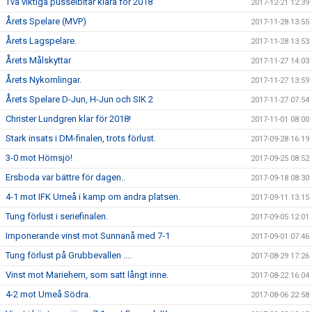
Två viktiga pusselbitar klara för 2018
2017-12-21 12:39
Årets Spelare (MVP)
2017-11-28 13:55
Årets Lagspelare.
2017-11-28 13:53
Årets Målskyttar
2017-11-27 14:03
Årets Nykomlingar.
2017-11-27 13:59
Årets Spelare D-Jun, H-Jun och SIK 2
2017-11-27 07:54
Christer Lundgren klar för 2018!
2017-11-01 08:00
Stark insats i DM-finalen, trots förlust.
2017-09-28 16:19
3-0 mot Hörnsjö!
2017-09-25 08:52
Ersboda var bättre för dagen..
2017-09-18 08:30
4-1 mot IFK Umeå i kamp om andra platsen.
2017-09-11 13:15
Tung förlust i seriefinalen.
2017-09-05 12:01
Imponerande vinst mot Sunnanå med 7-1
2017-09-01 07:46
Tung förlust på Grubbevallen ....
2017-08-29 17:26
Vinst mot Mariehem, som satt långt inne.
2017-08-22 16:04
4-2 mot Umeå Södra.
2017-08-06 22:58