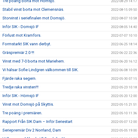
Tre poäng borta mot Hörnsjö.
2022-08-29 14:17
Stabil vinst borta mot Clemensnäs.
2022-08-15 09:50
Storvinst i seriefinalen mot Domsjö.
2022-08-07 10:58
Inför SIK - Domsjö IF
2022-08-05 14:40
Förlust mot Kramfors.
2022-07-07 10:10
Formstarkt SIK vann derbyt.
2022-06-25 18:14
Gräspremiär 2.0 !!!
2022-06-22 22:36
Vinst med 7-0 borta mot Mariehem.
2022-06-20 16:12
Vi hälsar Sofie Lindgren välkommen till SIK.
2022-06-08 10:09
Fjärde raka segern.
2022-05-30 07:15
Tredje raka vinsten!!!
2022-05-23 10:18
Inför SIK - Hörnsjö IF
2022-05-20 12:00
Vinst mot Domsjö på Skyttis.
2022-05-15 21:51
Tre poäng i premiären.
2022-05-10 11:36
Rapport Från SIK Dam – Inför Seriestart
2022-05-07 12:00
Seriepremiär Div 2 Norrland, Dam
2022-05-05 19:00