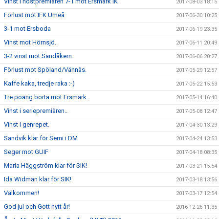
Vinst i höstpremiären 7-1 mot Ersmark IK
2017-08-03 18:15
Förlust mot IFK Umeå
2017-06-30 10:25
3-1 mot Ersboda
2017-06-19 23:35
Vinst mot Hörnsjö.
2017-06-11 20:49
3-2 vinst mot Sandåkern.
2017-06-06 20:27
Förlust mot Spöland/Vännäs.
2017-05-29 12:57
Kaffe kaka, tredje raka :-)
2017-05-22 15:53
Tre poäng borta mot Ersmark.
2017-05-14 16:40
Vinst i seriepremiären..
2017-05-08 12:47
Vinst i genrepet.
2017-04-30 13:29
Sandvik klar för Semi i DM
2017-04-24 13:53
Seger mot GUIF
2017-04-18 08:35
Maria Häggström klar för SIK!
2017-03-21 15:54
Ida Widman klar för SIK!
2017-03-18 13:56
Välkommen!
2017-03-17 12:54
God jul och Gott nytt år!
2016-12-26 11:35