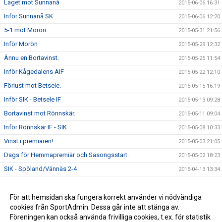
Laget mot Sunnanå
2015-06-06 16:31
Inför Sunnanå SK
2015-06-06 12:20
5-1 mot Morön.
2015-05-31 21:56
Inför Morön
2015-05-29 12:32
Ännu en Bortavinst.
2015-05-25 11:54
Inför Kågedalens AIF
2015-05-22 12:10
Förlust mot Betsele.
2015-05-15 16:19
Inför SIK - Betsele IF
2015-05-13 09:28
Bortavinst mot Rönnskär.
2015-05-11 09:04
Inför Rönnskär IF - SIK
2015-05-08 10:33
Vinst i premiären!
2015-05-03 21:05
Dags för Hemmapremiär och Säsongsstart.
2015-05-02 18:23
SIK - Spöland/Vännäs 2-4
2015-04-13 13:34
Bra insats mot UIK
2015-04-07 23:05
Vinst mot MSK2
För att hemsidan ska fungera korrekt använder vi nödvändiga
2015-03-30 10:45
cookies från SportAdmin. Dessa går inte att stänga av.
Sandvik - IFK Umeå 2-3
2015-03-22 20:44
Föreningen kan också använda frivilliga cookies, t.ex. för statistik