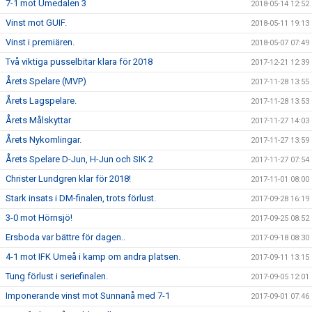
7-1 mot Umedalen 3
2018-05-14 12:52
Vinst mot GUIF.
2018-05-11 19:13
Vinst i premiären.
2018-05-07 07:49
Två viktiga pusselbitar klara för 2018
2017-12-21 12:39
Årets Spelare (MVP)
2017-11-28 13:55
Årets Lagspelare.
2017-11-28 13:53
Årets Målskyttar
2017-11-27 14:03
Årets Nykomlingar.
2017-11-27 13:59
Årets Spelare D-Jun, H-Jun och SIK 2
2017-11-27 07:54
Christer Lundgren klar för 2018!
2017-11-01 08:00
Stark insats i DM-finalen, trots förlust.
2017-09-28 16:19
3-0 mot Hörnsjö!
2017-09-25 08:52
Ersboda var bättre för dagen..
2017-09-18 08:30
4-1 mot IFK Umeå i kamp om andra platsen.
2017-09-11 13:15
Tung förlust i seriefinalen.
2017-09-05 12:01
Imponerande vinst mot Sunnanå med 7-1
2017-09-01 07:46