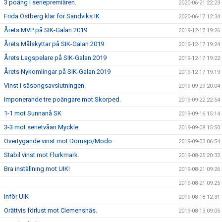
3 poäng i seriepremiären.
2020-06-21 22:23
Frida Östberg klar för Sandviks IK
2020-06-17 12:34
Årets MVP på SIK-Galan 2019
2019-12-17 19:26
Årets Målskyttar på SIK-Galan 2019
2019-12-17 19:24
Årets Lagspelare på SIK-Galan 2019
2019-12-17 19:22
Årets Nykomlingar på SIK-Galan 2019
2019-12-17 19:19
Vinst i säsongsavslutningen.
2019-09-29 20:04
Imponerande tre poängare mot Skorped.
2019-09-22 22:54
1-1 mot Sunnanå SK
2019-09-16 15:14
3-3 mot serietvåan Myckle.
2019-09-08 15:50
Övertygande vinst mot Domsjö/Modo
2019-09-03 06:54
Stabil vinst mot Flurkmark.
2019-08-25 20:32
Bra inställning mot UIK!
2019-08-21 09:26
2019-08-21 09:25
Inför UIK
2019-08-18 12:31
Orättvis förlust mot Clemensnäs.
2019-08-13 09:05