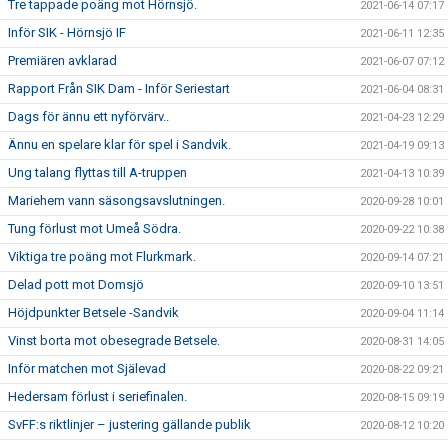
Tre tappade poäng mot Hörnsjö.
2021-06-14 07:17
Inför SIK - Hörnsjö IF
2021-06-11 12:35
Premiären avklarad
2021-06-07 07:12
Rapport Från SIK Dam - Inför Seriestart
2021-06-04 08:31
Dags för ännu ett nyförvärv..
2021-04-23 12:29
Ännu en spelare klar för spel i Sandvik.
2021-04-19 09:13
Ung talang flyttas till A-truppen
2021-04-13 10:39
Mariehem vann säsongsavslutningen.
2020-09-28 10:01
Tung förlust mot Umeå Södra.
2020-09-22 10:38
Viktiga tre poäng mot Flurkmark.
2020-09-14 07:21
Delad pott mot Domsjö
2020-09-10 13:51
Höjdpunkter Betsele -Sandvik
2020-09-04 11:14
Vinst borta mot obesegrade Betsele.
2020-08-31 14:05
Inför matchen mot Själevad
2020-08-22 09:21
Hedersam förlust i seriefinalen.
2020-08-15 09:19
SvFF:s riktlinjer – justering gällande publik
2020-08-12 10:20