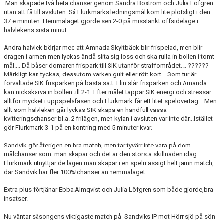
Man skapade två heta chanser genom Sandra Boström och Julia Löfgren
utan att få till avsluten. Så Flurkmarks ledningsmål kom lite plötsligt i den
37:e minuten. Hemmalaget gjorde sen 2-0 på misstänkt offsideläge i
halvlekens sista minut.
Andra halvlek börjar med att Amnada Skyltbäck blir frispelad, men blir
dragen i armen men lyckas ändå slita sig loss och ska rulla in bollen i tomt
mål.... Då båser domaren frispark till SIK utanför straffområdet.... ??????
Märkligt kan tyckas, dessutom varken gult eller rött kort... Som tur är
förvaltade SIK frisparken på bästa sätt. Elin slår frisparken och Amanda
kan nickskarva in bollen till 2-1. Efter målet tappar SIK energi och stressar
alltför mycket i uppspelsfasen och Flurkmark får ett litet spelövertag... Men
allt som halvleken går lyckas SIK skapa en handfull vassa
kvitteringschanser bl.a. 2 frilägen, men kylan i avsluten var inte där...Istället
gör Flurkmark 3-1 på en kontring med 5 minuter kvar.
Sandvik gör återigen en bra match, men tar tyvärr inte vara på dom
målchanser som man skapar och det är den största skillnaden idag.
Flurkmark utnyttjar de lägen man skapar i en spelmässigt helt jämn match,
där Sandvik har fler 100%!chanser än hemmalaget.
Extra plus förtjänar Ebba.Almqvist och Julia Löfgren som både gjorde,bra
insatser.
Nu väntar säsongens viktigaste match på Sandviks IP mot Hörnsjö på sön