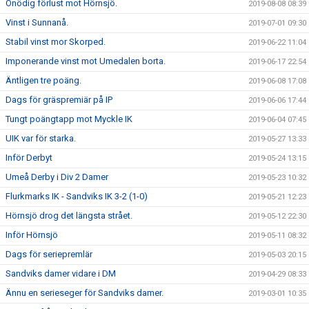
Onödig förlust mot Hörnsjö.
2019-08-08 08:39
Vinst i Sunnanå.
2019-07-01 09:30
Stabil vinst mor Skorped.
2019-06-22 11:04
Imponerande vinst mot Umedalen borta.
2019-06-17 22:54
Äntligen tre poäng.
2019-06-08 17:08
Dags för gräspremiär på IP
2019-06-06 17:44
Tungt poängtapp mot Myckle IK
2019-06-04 07:45
UIK var för starka.
2019-05-27 13:33
Inför Derbyt
2019-05-24 13:15
Umeå Derby i Div 2 Damer
2019-05-23 10:32
Flurkmarks IK - Sandviks IK 3-2 (1-0)
2019-05-21 12:23
Hörnsjö drog det längsta strået.
2019-05-12 22:30
Inför Hörnsjö
2019-05-11 08:32
Dags för seriepremlär
2019-05-03 20:15
Sandviks damer vidare i DM
2019-04-29 08:33
Ännu en serieseger för Sandviks damer.
2019-03-01 10:35