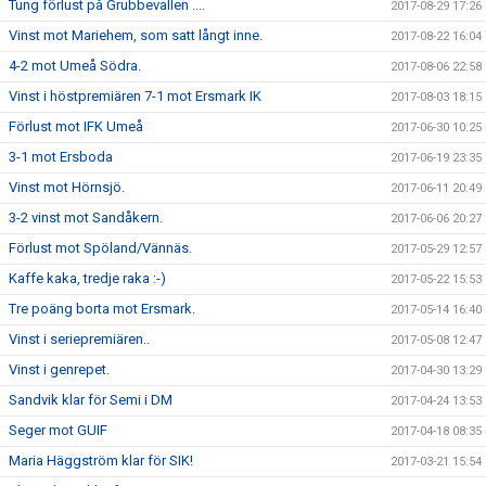
Tung förlust på Grubbevallen ....
2017-08-29 17:26
Vinst mot Mariehem, som satt långt inne.
2017-08-22 16:04
4-2 mot Umeå Södra.
2017-08-06 22:58
Vinst i höstpremiären 7-1 mot Ersmark IK
2017-08-03 18:15
Förlust mot IFK Umeå
2017-06-30 10:25
3-1 mot Ersboda
2017-06-19 23:35
Vinst mot Hörnsjö.
2017-06-11 20:49
3-2 vinst mot Sandåkern.
2017-06-06 20:27
Förlust mot Spöland/Vännäs.
2017-05-29 12:57
Kaffe kaka, tredje raka :-)
2017-05-22 15:53
Tre poäng borta mot Ersmark.
2017-05-14 16:40
Vinst i seriepremiären..
2017-05-08 12:47
Vinst i genrepet.
2017-04-30 13:29
Sandvik klar för Semi i DM
2017-04-24 13:53
Seger mot GUIF
2017-04-18 08:35
Maria Häggström klar för SIK!
2017-03-21 15:54