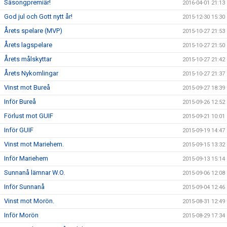
Säsongpremiär!
2016-04-01 21:13
God jul och Gott nytt år!
2015-12-30 15:30
Årets spelare (MVP)
2015-10-27 21:53
Årets lagspelare
2015-10-27 21:50
Årets målskyttar
2015-10-27 21:42
Årets Nykomlingar
2015-10-27 21:37
Vinst mot Bureå
2015-09-27 18:39
Inför Bureå
2015-09-26 12:52
Förlust mot GUIF
2015-09-21 10:01
Inför GUIF
2015-09-19 14:47
Vinst mot Mariehem.
2015-09-15 13:32
Inför Mariehem
2015-09-13 15:14
Sunnanå lämnar W.O.
2015-09-06 12:08
Inför Sunnanå
2015-09-04 12:46
Vinst mot Morön.
2015-08-31 12:49
Inför Morön
2015-08-29 17:34