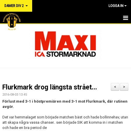
DAMER DIV 2
LOGGA IN
HEM
NYHETER
KALENDER
TRUPPEN
DOKUMENT
Flurkmark drog längsta strået...
<
>
MATCHER
2016-08-03 13:45
Förlust med 3-1 i höstpremiären med 3-1 mot Flurkmark, där rutinen
RÅD OCH VÅRD FÖR IDROTTSSKADOR - FÖRSÄKRING
avgör.
Det var hemmalaget som började matchen bäst och hade bollinnehav, utan
LÄNKAR
att skapa några vassa chanser.. sen började SIK att komma in i matchen
och hade en bra period de
KONTAKT