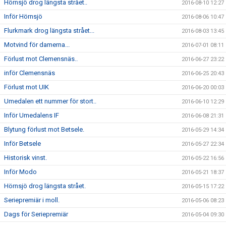
Hörnsjö drog längsta strået..
2016-08-10 12:27
Inför Hörnsjö
2016-08-06 10:47
Flurkmark drog längsta strået...
2016-08-03 13:45
Motvind för damerna...
2016-07-01 08:11
Förlust mot Clemensnäs..
2016-06-27 23:22
inför Clemensnäs
2016-06-25 20:43
Förlust mot UIK
2016-06-20 00:03
Umedalen ett nummer för stort..
2016-06-10 12:29
Inför Umedalens IF
2016-06-08 21:31
Blytung förlust mot Betsele.
2016-05-29 14:34
Inför Betsele
2016-05-27 22:34
Historisk vinst.
2016-05-22 16:56
Inför Modo
2016-05-21 18:37
Hörnsjö drog längsta strået.
2016-05-15 17:22
Seriepremiär i moll.
2016-05-06 08:23
Dags för Seriepremiär
2016-05-04 09:30