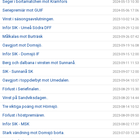
Seger i bortamatchen mot Kramfors
2024-05-13 10:30
Seriepremiär mot GUIF
2024-05-06 17:06
Vinst i säsongsavslutningen.
2023-10-02 14:26
Inför SIK - Umeå Södra DFF
2023-09-29 12:00
Målkalas mot Burträsk
2023-09-26 07:42
Oavgjort mot Domsjö.
2023-09-19 16:08
Inför SIK - Domsjö IF
2023-09-15 12:00
Berg och dalbana i vinsten mot Sunnanå.
2023-09-11 11:53
SIK - Sunnanå SK
2023-09-07 12:00
Oavgjort i toppderbyt mot Umedalen.
2023-09-04 10:57
Förlust i Seriefinalen..
2023-08-29 15:30
Vinst på Sandviksdagen..
2023-08-20 14:44
Tre viktiga poäng mot Hörnsjö.
2023-08-14 10:52
Förlust i höstpremiären.
2023-08-09 09:50
Inför SIK - MSK
2023-08-02 17:07
Stark vändning mot Domsjö borta.
2023-07-03 12:34