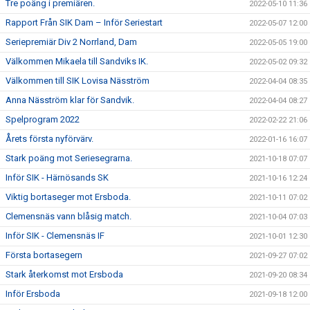
Tre poäng i premiären.
2022-05-10 11:36
Rapport Från SIK Dam – Inför Seriestart
2022-05-07 12:00
Seriepremiär Div 2 Norrland, Dam
2022-05-05 19:00
Välkommen Mikaela till Sandviks IK.
2022-05-02 09:32
Välkommen till SIK Lovisa Näsström
2022-04-04 08:35
Anna Näsström klar för Sandvik.
2022-04-04 08:27
Spelprogram 2022
2022-02-22 21:06
Årets första nyförvärv.
2022-01-16 16:07
Stark poäng mot Seriesegrarna.
2021-10-18 07:07
Inför SIK - Härnösands SK
2021-10-16 12:24
Viktig bortaseger mot Ersboda.
2021-10-11 07:02
Clemensnäs vann blåsig match.
2021-10-04 07:03
Inför SIK - Clemensnäs IF
2021-10-01 12:30
Första bortasegern
2021-09-27 07:02
Stark återkomst mot Ersboda
2021-09-20 08:34
Inför Ersboda
2021-09-18 12:00