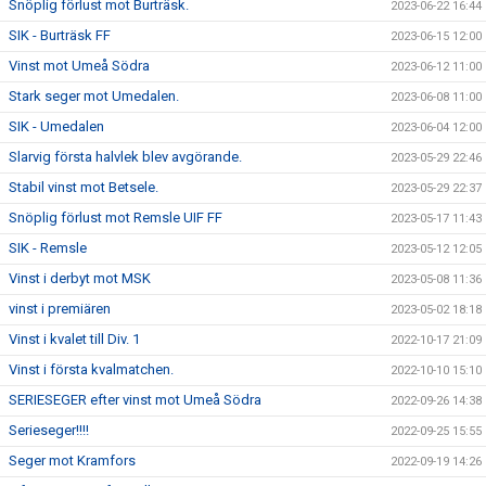
Snöplig förlust mot Burträsk.
2023-06-22 16:44
SIK - Burträsk FF
2023-06-15 12:00
Vinst mot Umeå Södra
2023-06-12 11:00
Stark seger mot Umedalen.
2023-06-08 11:00
SIK - Umedalen
2023-06-04 12:00
Slarvig första halvlek blev avgörande.
2023-05-29 22:46
Stabil vinst mot Betsele.
2023-05-29 22:37
Snöplig förlust mot Remsle UIF FF
2023-05-17 11:43
SIK - Remsle
2023-05-12 12:05
Vinst i derbyt mot MSK
2023-05-08 11:36
vinst i premiären
2023-05-02 18:18
Vinst i kvalet till Div. 1
2022-10-17 21:09
Vinst i första kvalmatchen.
2022-10-10 15:10
SERIESEGER efter vinst mot Umeå Södra
2022-09-26 14:38
Serieseger!!!!
2022-09-25 15:55
Seger mot Kramfors
2022-09-19 14:26