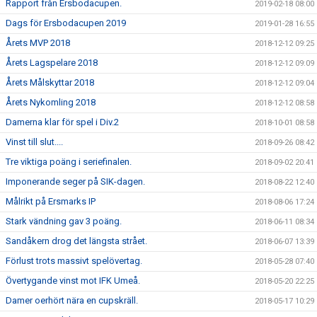
Rapport från Ersbodacupen.
2019-02-18 08:00
Dags för Ersbodacupen 2019
2019-01-28 16:55
Årets MVP 2018
2018-12-12 09:25
Årets Lagspelare 2018
2018-12-12 09:09
Årets Målskyttar 2018
2018-12-12 09:04
Årets Nykomling 2018
2018-12-12 08:58
Damerna klar för spel i Div.2
2018-10-01 08:58
Vinst till slut....
2018-09-26 08:42
Tre viktiga poäng i seriefinalen.
2018-09-02 20:41
Imponerande seger på SIK-dagen.
2018-08-22 12:40
Målrikt på Ersmarks IP
2018-08-06 17:24
Stark vändning gav 3 poäng.
2018-06-11 08:34
Sandåkern drog det längsta strået.
2018-06-07 13:39
Förlust trots massivt spelövertag.
2018-05-28 07:40
Övertygande vinst mot IFK Umeå.
2018-05-20 22:25
Damer oerhört nära en cupskräll.
2018-05-17 10:29