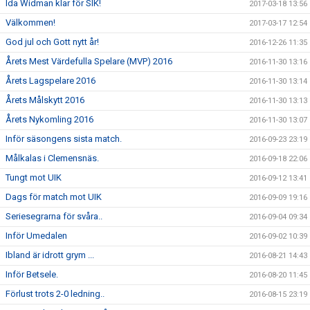
Ida Widman klar för SIK!
2017-03-18 13:56
Välkommen!
2017-03-17 12:54
God jul och Gott nytt år!
2016-12-26 11:35
Årets Mest Värdefulla Spelare (MVP) 2016
2016-11-30 13:16
Årets Lagspelare 2016
2016-11-30 13:14
Årets Målskytt 2016
2016-11-30 13:13
Årets Nykomling 2016
2016-11-30 13:07
Inför säsongens sista match.
2016-09-23 23:19
Målkalas i Clemensnäs.
2016-09-18 22:06
Tungt mot UIK
2016-09-12 13:41
Dags för match mot UIK
2016-09-09 19:16
Seriesegrarna för svåra..
2016-09-04 09:34
Inför Umedalen
2016-09-02 10:39
Ibland är idrott grym ...
2016-08-21 14:43
Inför Betsele.
2016-08-20 11:45
Förlust trots 2-0 ledning..
2016-08-15 23:19