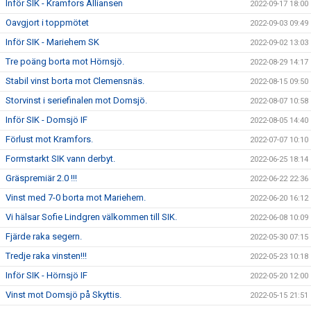
Inför SIK - Kramfors Alliansen
2022-09-17 18:00
Oavgjort i toppmötet
2022-09-03 09:49
Inför SIK - Mariehem SK
2022-09-02 13:03
Tre poäng borta mot Hörnsjö.
2022-08-29 14:17
Stabil vinst borta mot Clemensnäs.
2022-08-15 09:50
Storvinst i seriefinalen mot Domsjö.
2022-08-07 10:58
Inför SIK - Domsjö IF
2022-08-05 14:40
Förlust mot Kramfors.
2022-07-07 10:10
Formstarkt SIK vann derbyt.
2022-06-25 18:14
Gräspremiär 2.0 !!!
2022-06-22 22:36
Vinst med 7-0 borta mot Mariehem.
2022-06-20 16:12
Vi hälsar Sofie Lindgren välkommen till SIK.
2022-06-08 10:09
Fjärde raka segern.
2022-05-30 07:15
Tredje raka vinsten!!!
2022-05-23 10:18
Inför SIK - Hörnsjö IF
2022-05-20 12:00
Vinst mot Domsjö på Skyttis.
2022-05-15 21:51