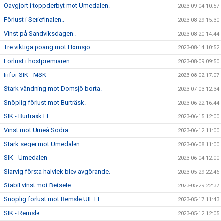
Oavgjort i toppderbyt mot Umedalen.
2023-09-04 10:57
Förlust i Seriefinalen..
2023-08-29 15:30
Vinst på Sandviksdagen..
2023-08-20 14:44
Tre viktiga poäng mot Hörnsjö.
2023-08-14 10:52
Förlust i höstpremiären.
2023-08-09 09:50
Inför SIK - MSK
2023-08-02 17:07
Stark vändning mot Domsjö borta.
2023-07-03 12:34
Snöplig förlust mot Burträsk.
2023-06-22 16:44
SIK - Burträsk FF
2023-06-15 12:00
Vinst mot Umeå Södra
2023-06-12 11:00
Stark seger mot Umedalen.
2023-06-08 11:00
SIK - Umedalen
2023-06-04 12:00
Slarvig första halvlek blev avgörande.
2023-05-29 22:46
Stabil vinst mot Betsele.
2023-05-29 22:37
Snöplig förlust mot Remsle UIF FF
2023-05-17 11:43
SIK - Remsle
2023-05-12 12:05