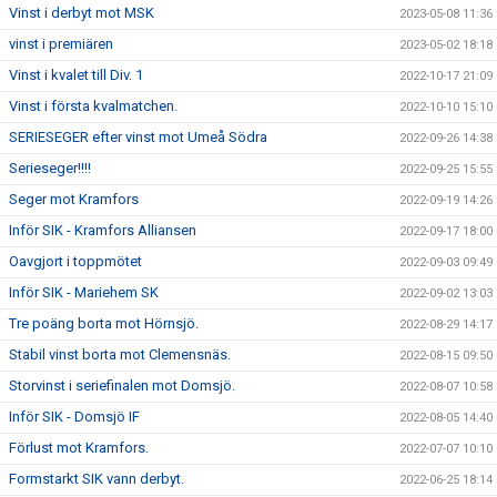
Vinst i derbyt mot MSK
2023-05-08 11:36
vinst i premiären
2023-05-02 18:18
Vinst i kvalet till Div. 1
2022-10-17 21:09
Vinst i första kvalmatchen.
2022-10-10 15:10
SERIESEGER efter vinst mot Umeå Södra
2022-09-26 14:38
Serieseger!!!!
2022-09-25 15:55
Seger mot Kramfors
2022-09-19 14:26
Inför SIK - Kramfors Alliansen
2022-09-17 18:00
Oavgjort i toppmötet
2022-09-03 09:49
Inför SIK - Mariehem SK
2022-09-02 13:03
Tre poäng borta mot Hörnsjö.
2022-08-29 14:17
Stabil vinst borta mot Clemensnäs.
2022-08-15 09:50
Storvinst i seriefinalen mot Domsjö.
2022-08-07 10:58
Inför SIK - Domsjö IF
2022-08-05 14:40
Förlust mot Kramfors.
2022-07-07 10:10
Formstarkt SIK vann derbyt.
2022-06-25 18:14