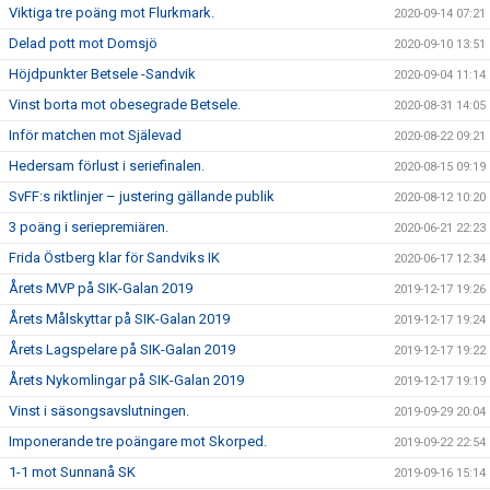
Viktiga tre poäng mot Flurkmark.
2020-09-14 07:21
Delad pott mot Domsjö
2020-09-10 13:51
Höjdpunkter Betsele -Sandvik
2020-09-04 11:14
Vinst borta mot obesegrade Betsele.
2020-08-31 14:05
Inför matchen mot Själevad
2020-08-22 09:21
Hedersam förlust i seriefinalen.
2020-08-15 09:19
SvFF:s riktlinjer – justering gällande publik
2020-08-12 10:20
3 poäng i seriepremiären.
2020-06-21 22:23
Frida Östberg klar för Sandviks IK
2020-06-17 12:34
Årets MVP på SIK-Galan 2019
2019-12-17 19:26
Årets Målskyttar på SIK-Galan 2019
2019-12-17 19:24
Årets Lagspelare på SIK-Galan 2019
2019-12-17 19:22
Årets Nykomlingar på SIK-Galan 2019
2019-12-17 19:19
Vinst i säsongsavslutningen.
2019-09-29 20:04
Imponerande tre poängare mot Skorped.
2019-09-22 22:54
1-1 mot Sunnanå SK
2019-09-16 15:14