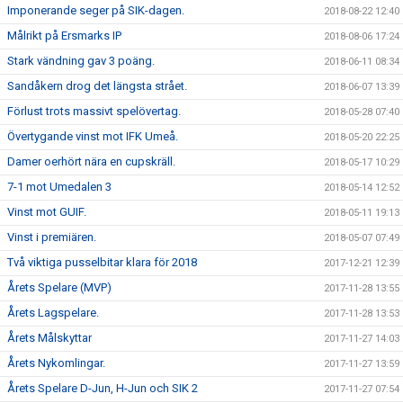
Imponerande seger på SIK-dagen.
2018-08-22 12:40
Målrikt på Ersmarks IP
2018-08-06 17:24
Stark vändning gav 3 poäng.
2018-06-11 08:34
Sandåkern drog det längsta strået.
2018-06-07 13:39
Förlust trots massivt spelövertag.
2018-05-28 07:40
Övertygande vinst mot IFK Umeå.
2018-05-20 22:25
Damer oerhört nära en cupskräll.
2018-05-17 10:29
7-1 mot Umedalen 3
2018-05-14 12:52
Vinst mot GUIF.
2018-05-11 19:13
Vinst i premiären.
2018-05-07 07:49
Två viktiga pusselbitar klara för 2018
2017-12-21 12:39
Årets Spelare (MVP)
2017-11-28 13:55
Årets Lagspelare.
2017-11-28 13:53
Årets Målskyttar
2017-11-27 14:03
Årets Nykomlingar.
2017-11-27 13:59
Årets Spelare D-Jun, H-Jun och SIK 2
2017-11-27 07:54