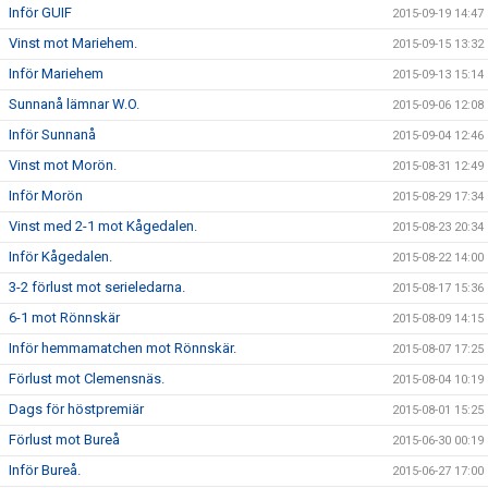
Inför GUIF
2015-09-19 14:47
Vinst mot Mariehem.
2015-09-15 13:32
Inför Mariehem
2015-09-13 15:14
Sunnanå lämnar W.O.
2015-09-06 12:08
Inför Sunnanå
2015-09-04 12:46
Vinst mot Morön.
2015-08-31 12:49
Inför Morön
2015-08-29 17:34
Vinst med 2-1 mot Kågedalen.
2015-08-23 20:34
Inför Kågedalen.
2015-08-22 14:00
3-2 förlust mot serieledarna.
2015-08-17 15:36
6-1 mot Rönnskär
2015-08-09 14:15
Inför hemmamatchen mot Rönnskär.
2015-08-07 17:25
Förlust mot Clemensnäs.
2015-08-04 10:19
Dags för höstpremiär
2015-08-01 15:25
Förlust mot Bureå
2015-06-30 00:19
Inför Bureå.
2015-06-27 17:00