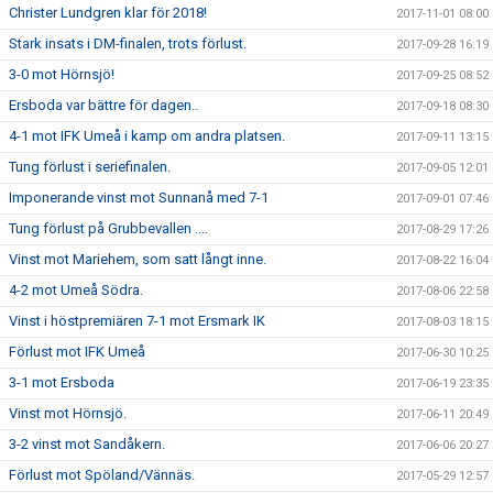
Christer Lundgren klar för 2018!
2017-11-01 08:00
Stark insats i DM-finalen, trots förlust.
2017-09-28 16:19
3-0 mot Hörnsjö!
2017-09-25 08:52
Ersboda var bättre för dagen..
2017-09-18 08:30
4-1 mot IFK Umeå i kamp om andra platsen.
2017-09-11 13:15
Tung förlust i seriefinalen.
2017-09-05 12:01
Imponerande vinst mot Sunnanå med 7-1
2017-09-01 07:46
Tung förlust på Grubbevallen ....
2017-08-29 17:26
Vinst mot Mariehem, som satt långt inne.
2017-08-22 16:04
4-2 mot Umeå Södra.
2017-08-06 22:58
Vinst i höstpremiären 7-1 mot Ersmark IK
2017-08-03 18:15
Förlust mot IFK Umeå
2017-06-30 10:25
3-1 mot Ersboda
2017-06-19 23:35
Vinst mot Hörnsjö.
2017-06-11 20:49
3-2 vinst mot Sandåkern.
2017-06-06 20:27
Förlust mot Spöland/Vännäs.
2017-05-29 12:57