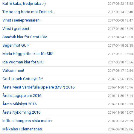
Kaffe kaka, tredje raka :-)
2017-05-22 15:53
Tre poäng borta mot Ersmark.
2017-05-14 16:40
Vinst i seriepremiären..
2017-05-08 12:47
Vinst i genrepet.
2017-04-30 13:29
Sandvik klar för Semi i DM
2017-04-24 13:53
Seger mot GUIF
2017-04-18 08:35
Maria Häggström klar för SIK!
2017-03-21 15:54
Ida Widman klar för SIK!
2017-03-18 13:56
Välkommen!
2017-03-17 12:54
God jul och Gott nytt år!
2016-12-26 11:35
Årets Mest Värdefulla Spelare (MVP) 2016
2016-11-30 13:16
Årets Lagspelare 2016
2016-11-30 13:14
Årets Målskytt 2016
2016-11-30 13:13
Årets Nykomling 2016
2016-11-30 13:07
Inför säsongens sista match.
2016-09-23 23:19
Målkalas i Clemensnäs.
2016-09-18 22:06