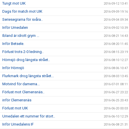
Tungt mot UIK
2016-09-12 13:41
Dags för match mot UIK
2016-09-09 19:16
Seriesegrarna för svåra..
2016-09-04 09:34
Inför Umedalen
2016-09-02 10:39
Ibland är idrott grym ...
2016-08-21 14:43
Inför Betsele.
2016-08-20 11:45
Förlust trots 2-0 ledning..
2016-08-15 23:19
Hörnsjö drog längsta strået..
2016-08-10 12:27
Inför Hörnsjö
2016-08-06 10:47
Flurkmark drog längsta strået...
2016-08-03 13:45
Motvind för damerna...
2016-07-01 08:11
Förlust mot Clemensnäs..
2016-06-27 23:22
inför Clemensnäs
2016-06-25 20:43
Förlust mot UIK
2016-06-20 00:03
Umedalen ett nummer för stort..
2016-06-10 12:29
Inför Umedalens IF
2016-06-08 21:31