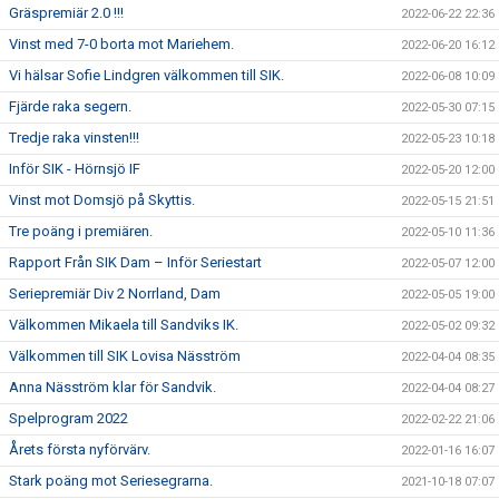
Gräspremiär 2.0 !!!
2022-06-22 22:36
Vinst med 7-0 borta mot Mariehem.
2022-06-20 16:12
Vi hälsar Sofie Lindgren välkommen till SIK.
2022-06-08 10:09
Fjärde raka segern.
2022-05-30 07:15
Tredje raka vinsten!!!
2022-05-23 10:18
Inför SIK - Hörnsjö IF
2022-05-20 12:00
Vinst mot Domsjö på Skyttis.
2022-05-15 21:51
Tre poäng i premiären.
2022-05-10 11:36
Rapport Från SIK Dam – Inför Seriestart
2022-05-07 12:00
Seriepremiär Div 2 Norrland, Dam
2022-05-05 19:00
Välkommen Mikaela till Sandviks IK.
2022-05-02 09:32
Välkommen till SIK Lovisa Näsström
2022-04-04 08:35
Anna Näsström klar för Sandvik.
2022-04-04 08:27
Spelprogram 2022
2022-02-22 21:06
Årets första nyförvärv.
2022-01-16 16:07
Stark poäng mot Seriesegrarna.
2021-10-18 07:07