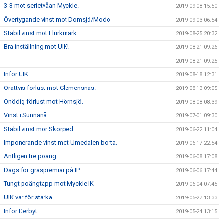
3-3 mot serietvåan Myckle.
2019-09-08 15:50
Övertygande vinst mot Domsjö/Modo
2019-09-03 06:54
Stabil vinst mot Flurkmark.
2019-08-25 20:32
Bra inställning mot UIK!
2019-08-21 09:26
2019-08-21 09:25
Inför UIK
2019-08-18 12:31
Orättvis förlust mot Clemensnäs.
2019-08-13 09:05
Onödig förlust mot Hörnsjö.
2019-08-08 08:39
Vinst i Sunnanå.
2019-07-01 09:30
Stabil vinst mor Skorped.
2019-06-22 11:04
Imponerande vinst mot Umedalen borta.
2019-06-17 22:54
Äntligen tre poäng.
2019-06-08 17:08
Dags för gräspremiär på IP
2019-06-06 17:44
Tungt poängtapp mot Myckle IK
2019-06-04 07:45
UIK var för starka.
2019-05-27 13:33
Inför Derbyt
2019-05-24 13:15