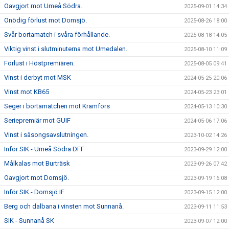
Oavgjort mot Umeå Södra.
2025-09-01 14:34
Onödig förlust mot Domsjö.
2025-08-26 18:00
Svår bortamatch i svåra förhållande.
2025-08-18 14:05
Viktig vinst i slutminuterna mot Umedalen.
2025-08-10 11:09
Förlust i Höstpremiären.
2025-08-05 09:41
Vinst i derbyt mot MSK
2024-05-25 20:06
Vinst mot KB65
2024-05-23 23:01
Seger i bortamatchen mot Kramfors
2024-05-13 10:30
Seriepremiär mot GUIF
2024-05-06 17:06
Vinst i säsongsavslutningen.
2023-10-02 14:26
Inför SIK - Umeå Södra DFF
2023-09-29 12:00
Målkalas mot Burträsk
2023-09-26 07:42
Oavgjort mot Domsjö.
2023-09-19 16:08
Inför SIK - Domsjö IF
2023-09-15 12:00
Berg och dalbana i vinsten mot Sunnanå.
2023-09-11 11:53
SIK - Sunnanå SK
2023-09-07 12:00