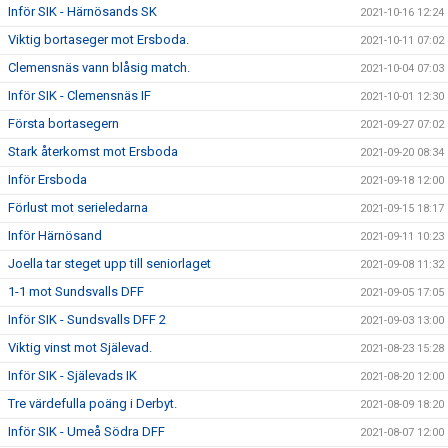
Inför SIK - Härnösands SK
2021-10-16 12:24
Viktig bortaseger mot Ersboda.
2021-10-11 07:02
Clemensnäs vann blåsig match.
2021-10-04 07:03
Inför SIK - Clemensnäs IF
2021-10-01 12:30
Första bortasegern
2021-09-27 07:02
Stark återkomst mot Ersboda
2021-09-20 08:34
Inför Ersboda
2021-09-18 12:00
Förlust mot serieledarna
2021-09-15 18:17
Inför Härnösand
2021-09-11 10:23
Joella tar steget upp till seniorlaget
2021-09-08 11:32
1-1 mot Sundsvalls DFF
2021-09-05 17:05
Inför SIK - Sundsvalls DFF 2
2021-09-03 13:00
Viktig vinst mot Själevad.
2021-08-23 15:28
Inför SIK - Själevads IK
2021-08-20 12:00
Tre värdefulla poäng i Derbyt.
2021-08-09 18:20
Inför SIK - Umeå Södra DFF
2021-08-07 12:00