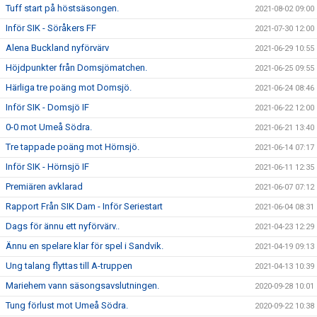
Tuff start på höstsäsongen.
2021-08-02 09:00
Inför SIK - Söråkers FF
2021-07-30 12:00
Alena Buckland nyförvärv
2021-06-29 10:55
Höjdpunkter från Domsjömatchen.
2021-06-25 09:55
Härliga tre poäng mot Domsjö.
2021-06-24 08:46
Inför SIK - Domsjö IF
2021-06-22 12:00
0-0 mot Umeå Södra.
2021-06-21 13:40
Tre tappade poäng mot Hörnsjö.
2021-06-14 07:17
Inför SIK - Hörnsjö IF
2021-06-11 12:35
Premiären avklarad
2021-06-07 07:12
Rapport Från SIK Dam - Inför Seriestart
2021-06-04 08:31
Dags för ännu ett nyförvärv..
2021-04-23 12:29
Ännu en spelare klar för spel i Sandvik.
2021-04-19 09:13
Ung talang flyttas till A-truppen
2021-04-13 10:39
Mariehem vann säsongsavslutningen.
2020-09-28 10:01
Tung förlust mot Umeå Södra.
2020-09-22 10:38