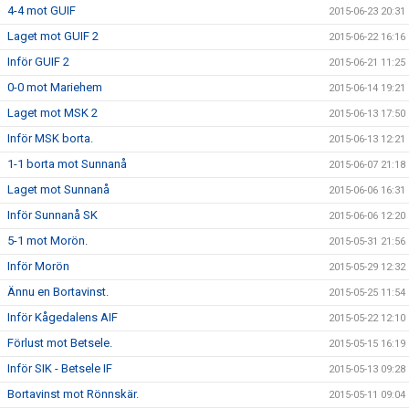
4-4 mot GUIF
2015-06-23 20:31
Laget mot GUIF 2
2015-06-22 16:16
Inför GUIF 2
2015-06-21 11:25
0-0 mot Mariehem
2015-06-14 19:21
Laget mot MSK 2
2015-06-13 17:50
Inför MSK borta.
2015-06-13 12:21
1-1 borta mot Sunnanå
2015-06-07 21:18
Laget mot Sunnanå
2015-06-06 16:31
Inför Sunnanå SK
2015-06-06 12:20
5-1 mot Morön.
2015-05-31 21:56
Inför Morön
2015-05-29 12:32
Ännu en Bortavinst.
2015-05-25 11:54
Inför Kågedalens AIF
2015-05-22 12:10
Förlust mot Betsele.
2015-05-15 16:19
Inför SIK - Betsele IF
2015-05-13 09:28
Bortavinst mot Rönnskär.
2015-05-11 09:04