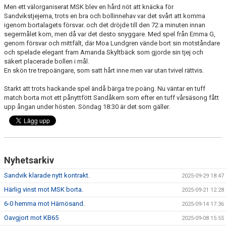
Men ett välorganiserat MSK blev en hård nöt att knäcka för
Sandvikstjejerna, trots en bra och bollinnehav var det svårt att komma
igenom bortalagets försvar. och det dröjde till den 72:a minuten innan
segermålet kom, men då var det desto snyggare. Med spel från Emma G,
genom försvar och mittfält, där Moa Lundgren vände bort sin motståndare
och spelade elegant fram Amanda Skyltbäck som gjorde sin tjej och
säkert placerade bollen i mål.
En skön tre trepoängare, som satt hårt inne men var utan tvivel rättvis.
Starkt att trots hackande spel ändå bärga tre poäng. Nu väntar en tuff
match borta mot ett pånyttfött Sandåkern som efter en tuff vårsäsong fått
upp ångan under hösten. Söndag 18:30 är det som gäller.
Nyhetsarkiv
Sandvik klarade nytt kontrakt.
2025-09-29 18:47
Härlig vinst mot MSK borta.
2025-09-21 12:28
6-0 hemma mot Härnösand.
2025-09-14 17:36
Oavgjort mot KB65
2025-09-08 15:55