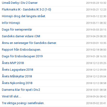
Umeå Derby i Div 2 Damer
2019-05-23 10:32
Flurkmarks IK - Sandviks IK 3-2 (1-0)
2019-05-21 12:23
Hörnsjö drog det längsta strået.
2019-05-12 22:30
Inför Hörnsjö
2019-05-11 08:32
Dags för seriepremlär
2019-05-03 20:15
Sandviks damer vidare i DM
2019-04-29 08:33
Ännu en serieseger för Sandviks damer.
2019-03-01 10:35
Rapport från Ersbodacupen.
2019-02-18 08:00
Dags för Ersbodacupen 2019
2019-01-28 16:55
Årets MVP 2018
2018-12-12 09:25
Årets Lagspelare 2018
2018-12-12 09:09
Årets Målskyttar 2018
2018-12-12 09:04
Årets Nykomling 2018
2018-12-12 08:58
Damerna klar för spel i Div.2
2018-10-01 08:58
Vinst till slut....
2018-09-26 08:42
Tre viktiga poäng i seriefinalen.
2018-09-02 20:41