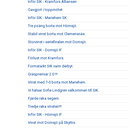
Inför SIK - Kramfors Alliansen
Oavgjort i toppmötet
Inför SIK - Mariehem SK
Tre poäng borta mot Hörnsjö.
Stabil vinst borta mot Clemensnäs.
Storvinst i seriefinalen mot Domsjö.
Inför SIK - Domsjö IF
Förlust mot Kramfors.
Formstarkt SIK vann derbyt.
Gräspremiär 2.0 !!!
Vinst med 7-0 borta mot Mariehem.
Vi hälsar Sofie Lindgren välkommen till SIK.
Fjärde raka segern.
Tredje raka vinsten!!!
Inför SIK - Hörnsjö IF
Vinst mot Domsjö på Skyttis.