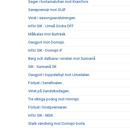
Seger i bortamatchen mot Kramfors
Seriepremiär mot GUIF
Vinst i säsongsavslutningen.
Inför SIK - Umeå Södra DFF
Målkalas mot Burträsk
Oavgjort mot Domsjö.
Inför SIK - Domsjö IF
Berg och dalbana i vinsten mot Sunnanå.
SIK - Sunnanå SK
Oavgjort i toppderbyt mot Umedalen.
Förlust i Seriefinalen..
Vinst på Sandviksdagen..
Tre viktiga poäng mot Hörnsjö.
Förlust i höstpremiären.
Inför SIK - MSK
Stark vändning mot Domsjö borta.