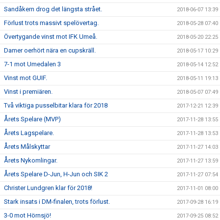
Sandåkern drog det längsta strået.
2018-06-07 13:39
Förlust trots massivt spelövertag.
2018-05-28 07:40
Övertygande vinst mot IFK Umeå.
2018-05-20 22:25
Damer oerhört nära en cupskräll.
2018-05-17 10:29
7-1 mot Umedalen 3
2018-05-14 12:52
Vinst mot GUIF.
2018-05-11 19:13
Vinst i premiären.
2018-05-07 07:49
Två viktiga pusselbitar klara för 2018
2017-12-21 12:39
Årets Spelare (MVP)
2017-11-28 13:55
Årets Lagspelare.
2017-11-28 13:53
Årets Målskyttar
2017-11-27 14:03
Årets Nykomlingar.
2017-11-27 13:59
Årets Spelare D-Jun, H-Jun och SIK 2
2017-11-27 07:54
Christer Lundgren klar för 2018!
2017-11-01 08:00
Stark insats i DM-finalen, trots förlust.
2017-09-28 16:19
3-0 mot Hörnsjö!
2017-09-25 08:52