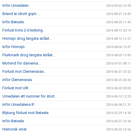
Inför Umedalen
2016-09-02 10:39
Ibland är idrott grym ...
2016-08-21 14:43
Inför Betsele.
2016-08-20 11:45
Förlust trots 2-0 ledning..
2016-08-15 23:19
Hörnsjö drog längsta strået..
2016-08-10 12:27
Inför Hörnsjö
2016-08-06 10:47
Flurkmark drog längsta strået...
2016-08-03 13:45
Motvind för damerna...
2016-07-01 08:11
Förlust mot Clemensnäs..
2016-06-27 23:22
inför Clemensnäs
2016-06-25 20:43
Förlust mot UIK
2016-06-20 00:03
Umedalen ett nummer för stort..
2016-06-10 12:29
Inför Umedalens IF
2016-06-08 21:31
Blytung förlust mot Betsele.
2016-05-29 14:34
Inför Betsele
2016-05-27 22:34
Historisk vinst.
2016-05-22 16:56