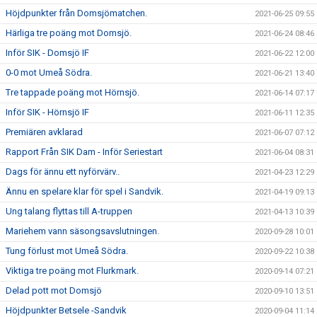
Höjdpunkter från Domsjömatchen.
2021-06-25 09:55
Härliga tre poäng mot Domsjö.
2021-06-24 08:46
Inför SIK - Domsjö IF
2021-06-22 12:00
0-0 mot Umeå Södra.
2021-06-21 13:40
Tre tappade poäng mot Hörnsjö.
2021-06-14 07:17
Inför SIK - Hörnsjö IF
2021-06-11 12:35
Premiären avklarad
2021-06-07 07:12
Rapport Från SIK Dam - Inför Seriestart
2021-06-04 08:31
Dags för ännu ett nyförvärv..
2021-04-23 12:29
Ännu en spelare klar för spel i Sandvik.
2021-04-19 09:13
Ung talang flyttas till A-truppen
2021-04-13 10:39
Mariehem vann säsongsavslutningen.
2020-09-28 10:01
Tung förlust mot Umeå Södra.
2020-09-22 10:38
Viktiga tre poäng mot Flurkmark.
2020-09-14 07:21
Delad pott mot Domsjö
2020-09-10 13:51
Höjdpunkter Betsele -Sandvik
2020-09-04 11:14