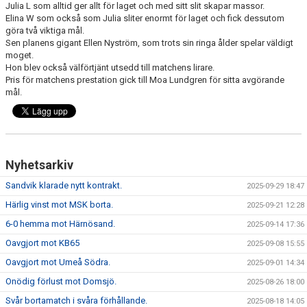
Julia L som alltid ger allt för laget och med sitt slit skapar massor.
Elina W som också som Julia sliter enormt för laget och fick dessutom
göra två viktiga mål.
Sen planens gigant Ellen Nyström, som trots sin ringa ålder spelar väldigt
moget.
Hon blev också välförtjänt utsedd till matchens lirare.
Pris för matchens prestation gick till Moa Lundgren för sitta avgörande
mål.
Nyhetsarkiv
Sandvik klarade nytt kontrakt.
2025-09-29 18:47
Härlig vinst mot MSK borta.
2025-09-21 12:28
6-0 hemma mot Härnösand.
2025-09-14 17:36
Oavgjort mot KB65
2025-09-08 15:55
Oavgjort mot Umeå Södra.
2025-09-01 14:34
Onödig förlust mot Domsjö.
2025-08-26 18:00
Svår bortamatch i svåra förhållande.
2025-08-18 14:05