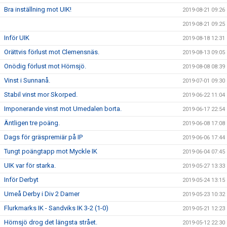
Bra inställning mot UIK!
2019-08-21 09:26
2019-08-21 09:25
Inför UIK
2019-08-18 12:31
Orättvis förlust mot Clemensnäs.
2019-08-13 09:05
Onödig förlust mot Hörnsjö.
2019-08-08 08:39
Vinst i Sunnanå.
2019-07-01 09:30
Stabil vinst mor Skorped.
2019-06-22 11:04
Imponerande vinst mot Umedalen borta.
2019-06-17 22:54
Äntligen tre poäng.
2019-06-08 17:08
Dags för gräspremiär på IP
2019-06-06 17:44
Tungt poängtapp mot Myckle IK
2019-06-04 07:45
UIK var för starka.
2019-05-27 13:33
Inför Derbyt
2019-05-24 13:15
Umeå Derby i Div 2 Damer
2019-05-23 10:32
Flurkmarks IK - Sandviks IK 3-2 (1-0)
2019-05-21 12:23
Hörnsjö drog det längsta strået.
2019-05-12 22:30