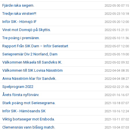
Fjärde raka segern.
2022-05-30 07:15
Tredje raka vinsten!!!
2022-05-23 10:18
Inför SIK - Hörnsjö IF
2022-05-20 12:00
Vinst mot Domsjö på Skyttis.
2022-05-15 21:51
Tre poäng i premiären.
2022-05-10 11:36
Rapport Från SIK Dam – Inför Seriestart
2022-05-07 12:00
Seriepremiär Div 2 Norrland, Dam
2022-05-05 19:00
Välkommen Mikaela till Sandviks IK.
2022-05-02 09:32
Välkommen till SIK Lovisa Näsström
2022-04-04 08:35
Anna Näsström klar för Sandvik.
2022-04-04 08:27
Spelprogram 2022
2022-02-22 21:06
Årets första nyförvärv.
2022-01-16 16:07
Stark poäng mot Seriesegrarna.
2021-10-18 07:07
Inför SIK - Härnösands SK
2021-10-16 12:24
Viktig bortaseger mot Ersboda.
2021-10-11 07:02
Clemensnäs vann blåsig match.
2021-10-04 07:03