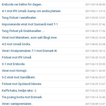
Ersboda var bättre för dagen..
2017-09-18 08:30
4-1 mot IFK Umeå i kamp om andra platsen.
2017-09-11 13:15
Tung förlust i seriefinalen.
2017-09-05 12:01
Imponerande vinst mot Sunnanå med 7-1
2017-09-01 07:46
Tung förlust på Grubbevallen ....
2017-08-29 17:26
Vinst mot Mariehem, som satt långt inne.
2017-08-22 16:04
4-2 mot Umeå Södra.
2017-08-06 22:58
Vinst i höstpremiären 7-1 mot Ersmark IK
2017-08-03 18:15
Förlust mot IFK Umeå
2017-06-30 10:25
3-1 mot Ersboda
2017-06-19 23:35
Vinst mot Hörnsjö.
2017-06-11 20:49
3-2 vinst mot Sandåkern.
2017-06-06 20:27
Förlust mot Spöland/Vännäs.
2017-05-29 12:57
Kaffe kaka, tredje raka :-)
2017-05-22 15:53
Tre poäng borta mot Ersmark.
2017-05-14 16:40
Vinst i seriepremiären..
2017-05-08 12:47