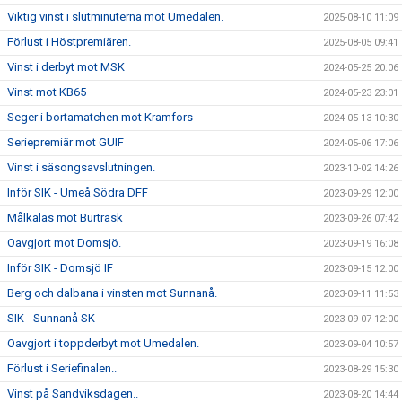
Viktig vinst i slutminuterna mot Umedalen.
2025-08-10 11:09
Förlust i Höstpremiären.
2025-08-05 09:41
Vinst i derbyt mot MSK
2024-05-25 20:06
Vinst mot KB65
2024-05-23 23:01
Seger i bortamatchen mot Kramfors
2024-05-13 10:30
Seriepremiär mot GUIF
2024-05-06 17:06
Vinst i säsongsavslutningen.
2023-10-02 14:26
Inför SIK - Umeå Södra DFF
2023-09-29 12:00
Målkalas mot Burträsk
2023-09-26 07:42
Oavgjort mot Domsjö.
2023-09-19 16:08
Inför SIK - Domsjö IF
2023-09-15 12:00
Berg och dalbana i vinsten mot Sunnanå.
2023-09-11 11:53
SIK - Sunnanå SK
2023-09-07 12:00
Oavgjort i toppderbyt mot Umedalen.
2023-09-04 10:57
Förlust i Seriefinalen..
2023-08-29 15:30
Vinst på Sandviksdagen..
2023-08-20 14:44