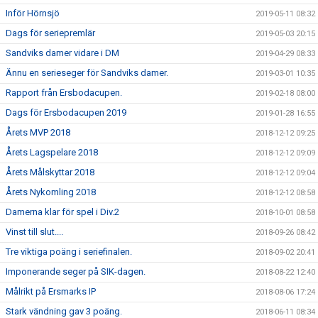
Inför Hörnsjö
2019-05-11 08:32
Dags för seriepremlär
2019-05-03 20:15
Sandviks damer vidare i DM
2019-04-29 08:33
Ännu en serieseger för Sandviks damer.
2019-03-01 10:35
Rapport från Ersbodacupen.
2019-02-18 08:00
Dags för Ersbodacupen 2019
2019-01-28 16:55
Årets MVP 2018
2018-12-12 09:25
Årets Lagspelare 2018
2018-12-12 09:09
Årets Målskyttar 2018
2018-12-12 09:04
Årets Nykomling 2018
2018-12-12 08:58
Damerna klar för spel i Div.2
2018-10-01 08:58
Vinst till slut....
2018-09-26 08:42
Tre viktiga poäng i seriefinalen.
2018-09-02 20:41
Imponerande seger på SIK-dagen.
2018-08-22 12:40
Målrikt på Ersmarks IP
2018-08-06 17:24
Stark vändning gav 3 poäng.
2018-06-11 08:34