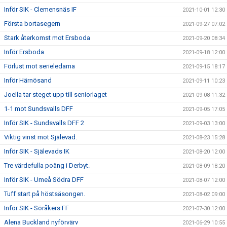
Inför SIK - Clemensnäs IF
2021-10-01 12:30
Första bortasegern
2021-09-27 07:02
Stark återkomst mot Ersboda
2021-09-20 08:34
Inför Ersboda
2021-09-18 12:00
Förlust mot serieledarna
2021-09-15 18:17
Inför Härnösand
2021-09-11 10:23
Joella tar steget upp till seniorlaget
2021-09-08 11:32
1-1 mot Sundsvalls DFF
2021-09-05 17:05
Inför SIK - Sundsvalls DFF 2
2021-09-03 13:00
Viktig vinst mot Själevad.
2021-08-23 15:28
Inför SIK - Själevads IK
2021-08-20 12:00
Tre värdefulla poäng i Derbyt.
2021-08-09 18:20
Inför SIK - Umeå Södra DFF
2021-08-07 12:00
Tuff start på höstsäsongen.
2021-08-02 09:00
Inför SIK - Söråkers FF
2021-07-30 12:00
Alena Buckland nyförvärv
2021-06-29 10:55