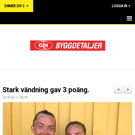
DAMER DIV 2
LOGGA IN
HEM
NYHETER
KALENDER
TRUPPEN
DOKUMENT
Stark vändning gav 3 poäng.
<
>
MATCHER
2018-06-11 08:34
RÅD OCH VÅRD FÖR IDROTTSSKADOR - FÖRSÄKRING
LÄNKAR
KONTAKT