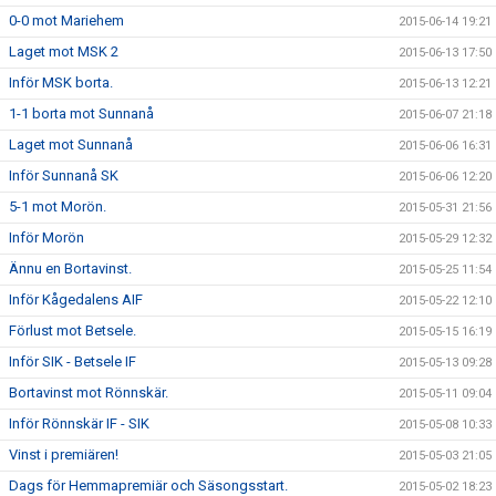
0-0 mot Mariehem
2015-06-14 19:21
Laget mot MSK 2
2015-06-13 17:50
Inför MSK borta.
2015-06-13 12:21
1-1 borta mot Sunnanå
2015-06-07 21:18
Laget mot Sunnanå
2015-06-06 16:31
Inför Sunnanå SK
2015-06-06 12:20
5-1 mot Morön.
2015-05-31 21:56
Inför Morön
2015-05-29 12:32
Ännu en Bortavinst.
2015-05-25 11:54
Inför Kågedalens AIF
2015-05-22 12:10
Förlust mot Betsele.
2015-05-15 16:19
Inför SIK - Betsele IF
2015-05-13 09:28
Bortavinst mot Rönnskär.
2015-05-11 09:04
Inför Rönnskär IF - SIK
2015-05-08 10:33
Vinst i premiären!
2015-05-03 21:05
Dags för Hemmapremiär och Säsongsstart.
2015-05-02 18:23