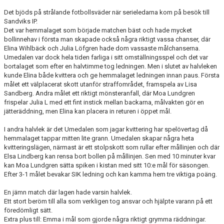
Det bjöds på strålande fotbollsväder när serieledarna kom på besök till
Sandviks IP.
Det var hemmalaget som började matchen bäst och hade mycket
bollinnehav i första man skapade också några riktigt vassa chanser, där
Elina Wihlbäck och Julia Löfgren hade dom vassaste målchanserna.
Umedalen var dock hela tiden farliga i sitt omställningsspel och det var
bortalaget som efter en halvtimme tog ledningen. Men i slutet av halvleken
kunde Elina både kvittera och ge hemmalaget ledningen innan paus. Första
målet ett välplacerat skott utanför straffområdet, framspela av Lisa
Sandberg. Andra målet ett riktigt mönsteranfall, där Moa Lundgren
frispelar Julia L med ett fint instick mellan backarna, målvakten gör en
jätteräddning, men Elina kan placera in returen i öppet mål.
I andra halvlek är det Umedalen som jagar kvittering har spelövertag då
hemmalaget tappar mitten lite grann. Umedalen skapar några heta
kvitteringslägen, närmast är ett stolpskott som rullar efter mållinjen och där
Elsa Lindberg kan rensa bort bollen på mållinjen. Sen med 10 minuter kvar
kan Moa Lundgren sätta spiken i kistan med sitt 10:e mål för säsongen.
Efter 3-1 målet bevakar SIK ledning och kan kamma hem tre viktiga poäng.
En jämn match där lagen hade varsin halvlek.
Ett stort beröm till alla som verkligen tog ansvar och hjälpte varann på ett
föredömligt sätt.
Extra plus till: Emma i mål som gjorde några riktigt grymma räddningar.