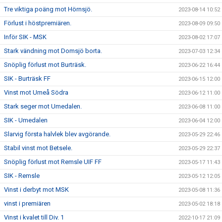
Tre viktiga poäng mot Hörnsjö.
2023-08-14 10:52
Förlust i höstpremiären.
2023-08-09 09:50
Inför SIK - MSK
2023-08-02 17:07
Stark vändning mot Domsjö borta.
2023-07-03 12:34
Snöplig förlust mot Burträsk.
2023-06-22 16:44
SIK - Burträsk FF
2023-06-15 12:00
Vinst mot Umeå Södra
2023-06-12 11:00
Stark seger mot Umedalen.
2023-06-08 11:00
SIK - Umedalen
2023-06-04 12:00
Slarvig första halvlek blev avgörande.
2023-05-29 22:46
Stabil vinst mot Betsele.
2023-05-29 22:37
Snöplig förlust mot Remsle UIF FF
2023-05-17 11:43
SIK - Remsle
2023-05-12 12:05
Vinst i derbyt mot MSK
2023-05-08 11:36
vinst i premiären
2023-05-02 18:18
Vinst i kvalet till Div. 1
2022-10-17 21:09