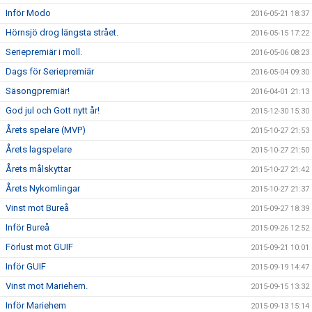
Inför Modo
2016-05-21 18:37
Hörnsjö drog längsta strået.
2016-05-15 17:22
Seriepremiär i moll.
2016-05-06 08:23
Dags för Seriepremiär
2016-05-04 09:30
Säsongpremiär!
2016-04-01 21:13
God jul och Gott nytt år!
2015-12-30 15:30
Årets spelare (MVP)
2015-10-27 21:53
Årets lagspelare
2015-10-27 21:50
Årets målskyttar
2015-10-27 21:42
Årets Nykomlingar
2015-10-27 21:37
Vinst mot Bureå
2015-09-27 18:39
Inför Bureå
2015-09-26 12:52
Förlust mot GUIF
2015-09-21 10:01
Inför GUIF
2015-09-19 14:47
Vinst mot Mariehem.
2015-09-15 13:32
Inför Mariehem
2015-09-13 15:14