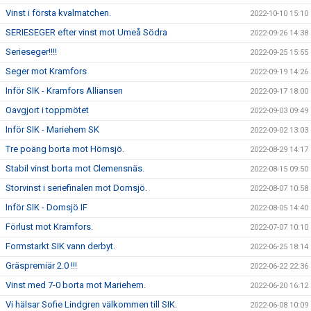
Vinst i första kvalmatchen.
2022-10-10 15:10
SERIESEGER efter vinst mot Umeå Södra
2022-09-26 14:38
Serieseger!!!!
2022-09-25 15:55
Seger mot Kramfors
2022-09-19 14:26
Inför SIK - Kramfors Alliansen
2022-09-17 18:00
Oavgjort i toppmötet
2022-09-03 09:49
Inför SIK - Mariehem SK
2022-09-02 13:03
Tre poäng borta mot Hörnsjö.
2022-08-29 14:17
Stabil vinst borta mot Clemensnäs.
2022-08-15 09:50
Storvinst i seriefinalen mot Domsjö.
2022-08-07 10:58
Inför SIK - Domsjö IF
2022-08-05 14:40
Förlust mot Kramfors.
2022-07-07 10:10
Formstarkt SIK vann derbyt.
2022-06-25 18:14
Gräspremiär 2.0 !!!
2022-06-22 22:36
Vinst med 7-0 borta mot Mariehem.
2022-06-20 16:12
Vi hälsar Sofie Lindgren välkommen till SIK.
2022-06-08 10:09