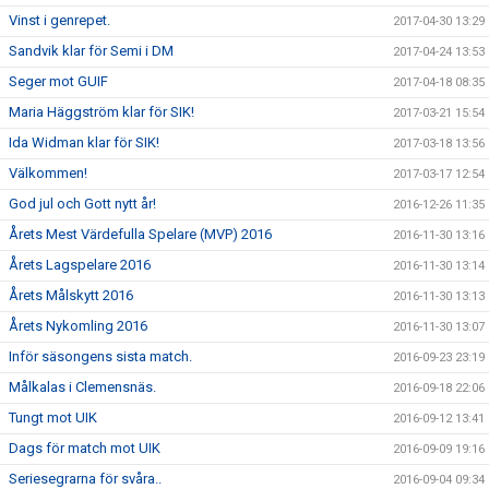
Vinst i genrepet.
2017-04-30 13:29
Sandvik klar för Semi i DM
2017-04-24 13:53
Seger mot GUIF
2017-04-18 08:35
Maria Häggström klar för SIK!
2017-03-21 15:54
Ida Widman klar för SIK!
2017-03-18 13:56
Välkommen!
2017-03-17 12:54
God jul och Gott nytt år!
2016-12-26 11:35
Årets Mest Värdefulla Spelare (MVP) 2016
2016-11-30 13:16
Årets Lagspelare 2016
2016-11-30 13:14
Årets Målskytt 2016
2016-11-30 13:13
Årets Nykomling 2016
2016-11-30 13:07
Inför säsongens sista match.
2016-09-23 23:19
Målkalas i Clemensnäs.
2016-09-18 22:06
Tungt mot UIK
2016-09-12 13:41
Dags för match mot UIK
2016-09-09 19:16
Seriesegrarna för svåra..
2016-09-04 09:34