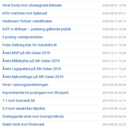
Vinst borta mot obesegrade Betsele.
2020-08-31 14:05
Inför matchen mot Själevad
2020-08-22 09:21
Hedersam förlust i seriefinalen.
2020-08-15 09:19
SvFF:s riktlinjer – justering gällande publik
2020-08-12 10:20
3 poäng i seriepremiären.
2020-06-21 22:23
Frida Östberg klar för Sandviks IK
2020-06-17 12:34
Årets MVP på SIK-Galan 2019
2019-12-17 19:26
Årets Målskyttar på SIK-Galan 2019
2019-12-17 19:24
Årets Lagspelare på SIK-Galan 2019
2019-12-17 19:22
Årets Nykomlingar på SIK-Galan 2019
2019-12-17 19:19
Vinst i säsongsavslutningen.
2019-09-29 20:04
Imponerande tre poängare mot Skorped.
2019-09-22 22:54
1-1 mot Sunnanå SK
2019-09-16 15:14
3-3 mot serietvåan Myckle.
2019-09-08 15:50
Övertygande vinst mot Domsjö/Modo
2019-09-03 06:54
Stabil vinst mot Flurkmark.
2019-08-25 20:32