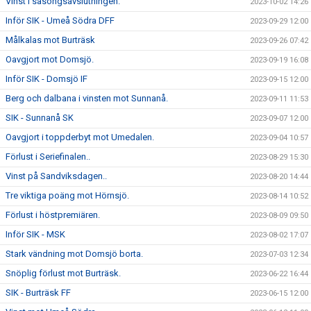
Vinst i säsongsavslutningen.
2023-10-02 14:26
Inför SIK - Umeå Södra DFF
2023-09-29 12:00
Målkalas mot Burträsk
2023-09-26 07:42
Oavgjort mot Domsjö.
2023-09-19 16:08
Inför SIK - Domsjö IF
2023-09-15 12:00
Berg och dalbana i vinsten mot Sunnanå.
2023-09-11 11:53
SIK - Sunnanå SK
2023-09-07 12:00
Oavgjort i toppderbyt mot Umedalen.
2023-09-04 10:57
Förlust i Seriefinalen..
2023-08-29 15:30
Vinst på Sandviksdagen..
2023-08-20 14:44
Tre viktiga poäng mot Hörnsjö.
2023-08-14 10:52
Förlust i höstpremiären.
2023-08-09 09:50
Inför SIK - MSK
2023-08-02 17:07
Stark vändning mot Domsjö borta.
2023-07-03 12:34
Snöplig förlust mot Burträsk.
2023-06-22 16:44
SIK - Burträsk FF
2023-06-15 12:00