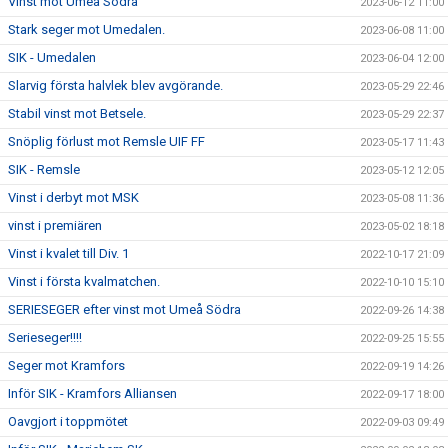
Vinst mot Umeå Södra
2023-06-12 11:00
Stark seger mot Umedalen.
2023-06-08 11:00
SIK - Umedalen
2023-06-04 12:00
Slarvig första halvlek blev avgörande.
2023-05-29 22:46
Stabil vinst mot Betsele.
2023-05-29 22:37
Snöplig förlust mot Remsle UIF FF
2023-05-17 11:43
SIK - Remsle
2023-05-12 12:05
Vinst i derbyt mot MSK
2023-05-08 11:36
vinst i premiären
2023-05-02 18:18
Vinst i kvalet till Div. 1
2022-10-17 21:09
Vinst i första kvalmatchen.
2022-10-10 15:10
SERIESEGER efter vinst mot Umeå Södra
2022-09-26 14:38
Serieseger!!!!
2022-09-25 15:55
Seger mot Kramfors
2022-09-19 14:26
Inför SIK - Kramfors Alliansen
2022-09-17 18:00
Oavgjort i toppmötet
2022-09-03 09:49