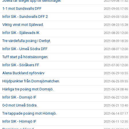
Joella tar steget upp till seniorlaget
2021-09-08 11:32
1-1 mot Sundsvalls DFF
2021-09-05 17:05
Inför SIK - Sundsvalls DFF 2
2021-09-03 13:00
Viktig vinst mot Själevad.
2021-08-23 15:28
Inför SIK - Själevads IK
2021-08-20 12:00
Tre värdefulla poäng i Derbyt.
2021-08-09 18:20
Inför SIK - Umeå Södra DFF
2021-08-07 12:00
Tuff start på höstsäsongen.
2021-08-02 09:00
Inför SIK - Söråkers FF
2021-07-30 12:00
Alena Buckland nyförvärv
2021-06-29 10:55
Höjdpunkter från Domsjömatchen.
2021-06-25 09:55
Härliga tre poäng mot Domsjö.
2021-06-24 08:46
Inför SIK - Domsjö IF
2021-06-22 12:00
0-0 mot Umeå Södra.
2021-06-21 13:40
Tre tappade poäng mot Hörnsjö.
2021-06-14 07:17
Inför SIK - Hörnsjö IF
2021-06-11 12:35