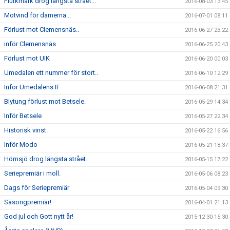
Flurkmark drog längsta strået...
2016-08-03 13:45
Motvind för damerna...
2016-07-01 08:11
Förlust mot Clemensnäs..
2016-06-27 23:22
inför Clemensnäs
2016-06-25 20:43
Förlust mot UIK
2016-06-20 00:03
Umedalen ett nummer för stort..
2016-06-10 12:29
Inför Umedalens IF
2016-06-08 21:31
Blytung förlust mot Betsele.
2016-05-29 14:34
Inför Betsele
2016-05-27 22:34
Historisk vinst.
2016-05-22 16:56
Inför Modo
2016-05-21 18:37
Hörnsjö drog längsta strået.
2016-05-15 17:22
Seriepremiär i moll.
2016-05-06 08:23
Dags för Seriepremiär
2016-05-04 09:30
Säsongpremiär!
2016-04-01 21:13
God jul och Gott nytt år!
2015-12-30 15:30