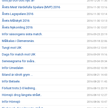
God jul och Gott nytt år!
2016-12-26 11:35
Årets Mest Värdefulla Spelare (MVP) 2016
2016-11-30 13:16
Årets Lagspelare 2016
2016-11-30 13:14
Årets Målskytt 2016
2016-11-30 13:13
Årets Nykomling 2016
2016-11-30 13:07
Inför säsongens sista match.
2016-09-23 23:19
Målkalas i Clemensnäs.
2016-09-18 22:06
Tungt mot UIK
2016-09-12 13:41
Dags för match mot UIK
2016-09-09 19:16
Seriesegrarna för svåra..
2016-09-04 09:34
Inför Umedalen
2016-09-02 10:39
Ibland är idrott grym ...
2016-08-21 14:43
Inför Betsele.
2016-08-20 11:45
Förlust trots 2-0 ledning..
2016-08-15 23:19
Hörnsjö drog längsta strået..
2016-08-10 12:27
Inför Hörnsjö
2016-08-06 10:47