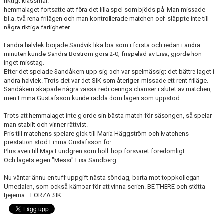
riktigt klassmål.
hemmalaget fortsatte att föra det lilla spel som bjöds på. Man missade
bl.a. två rena frilägen och man kontrollerade matchen och släppte inte till
några riktiga farligheter.
I andra halvlek började Sandvik lika bra som i första och redan i andra
minuten kunde Sandra Boström göra 2-0, frispelad av Lisa, gjorde hon
inget misstag.
Efter det spelade Sandåkern upp sig och var spelmässigt det bättre laget i
andra halvlek. Trots det var det SIK som återigen missade ett rent friläge.
Sandåkern skapade några vassa reducerings chanser i slutet av matchen,
men Emma Gustafsson kunde rädda dom lägen som uppstod.
Trots att hemmalaget inte gjorde sin bästa match för säsongen, så spelar
man stabilt och vinner rättvist.
Pris till matchens spelare gick till Maria Häggström och Matchens
prestation stod Emma Gustafsson för.
Plus även till Maja Lundgren som höll ihop försvaret föredömligt.
Och lagets egen "Messi" Lisa Sandberg.
Nu väntar ännu en tuff uppgift nästa söndag, borta mot toppkollegan
Umedalen, som också kämpar för att vinna serien. BE THERE och stötta
tjejerna... FORZA SIK.