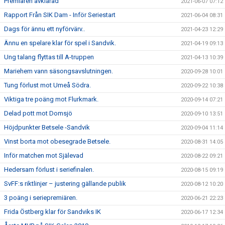
Premiären avklarad
2021-06-07 07:12
Rapport Från SIK Dam - Inför Seriestart
2021-06-04 08:31
Dags för ännu ett nyförvärv..
2021-04-23 12:29
Ännu en spelare klar för spel i Sandvik.
2021-04-19 09:13
Ung talang flyttas till A-truppen
2021-04-13 10:39
Mariehem vann säsongsavslutningen.
2020-09-28 10:01
Tung förlust mot Umeå Södra.
2020-09-22 10:38
Viktiga tre poäng mot Flurkmark.
2020-09-14 07:21
Delad pott mot Domsjö
2020-09-10 13:51
Höjdpunkter Betsele -Sandvik
2020-09-04 11:14
Vinst borta mot obesegrade Betsele.
2020-08-31 14:05
Inför matchen mot Själevad
2020-08-22 09:21
Hedersam förlust i seriefinalen.
2020-08-15 09:19
SvFF:s riktlinjer – justering gällande publik
2020-08-12 10:20
3 poäng i seriepremiären.
2020-06-21 22:23
Frida Östberg klar för Sandviks IK
2020-06-17 12:34