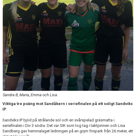
Sandra B, Maria, Emma och Lisa.
Viktiga tre poäng mot Sandåkern i seriefinalen på ett soligt Sandviks
IP.
Sandviks IP bjöd på strålande sol och en svårspelad gräsmatta i
seriefinalen i Div 3 södra. Det var SIK som tog tag i taktpinnen och Lisa
Sandberg gav hemmalaget ledningen på en grym frispark från 26 meter, ett