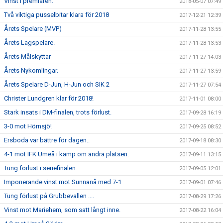
Vinst i premiären.
2018-05-07 07:49
Två viktiga pusselbitar klara för 2018
2017-12-21 12:39
Årets Spelare (MVP)
2017-11-28 13:55
Årets Lagspelare.
2017-11-28 13:53
Årets Målskyttar
2017-11-27 14:03
Årets Nykomlingar.
2017-11-27 13:59
Årets Spelare D-Jun, H-Jun och SIK 2
2017-11-27 07:54
Christer Lundgren klar för 2018!
2017-11-01 08:00
Stark insats i DM-finalen, trots förlust.
2017-09-28 16:19
3-0 mot Hörnsjö!
2017-09-25 08:52
Ersboda var bättre för dagen..
2017-09-18 08:30
4-1 mot IFK Umeå i kamp om andra platsen.
2017-09-11 13:15
Tung förlust i seriefinalen.
2017-09-05 12:01
Imponerande vinst mot Sunnanå med 7-1
2017-09-01 07:46
Tung förlust på Grubbevallen ....
2017-08-29 17:26
Vinst mot Mariehem, som satt långt inne.
2017-08-22 16:04