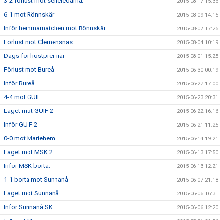
3-2 förlust mot serieledarna.
2015-08-17 15:36
6-1 mot Rönnskär
2015-08-09 14:15
Inför hemmamatchen mot Rönnskär.
2015-08-07 17:25
Förlust mot Clemensnäs.
2015-08-04 10:19
Dags för höstpremiär
2015-08-01 15:25
Förlust mot Bureå
2015-06-30 00:19
Inför Bureå.
2015-06-27 17:00
4-4 mot GUIF
2015-06-23 20:31
Laget mot GUIF 2
2015-06-22 16:16
Inför GUIF 2
2015-06-21 11:25
0-0 mot Mariehem
2015-06-14 19:21
Laget mot MSK 2
2015-06-13 17:50
Inför MSK borta.
2015-06-13 12:21
1-1 borta mot Sunnanå
2015-06-07 21:18
Laget mot Sunnanå
2015-06-06 16:31
Inför Sunnanå SK
2015-06-06 12:20