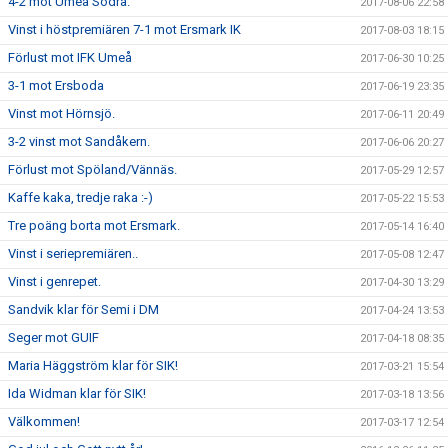
4-2 mot Umeå Södra.
2017-08-06 22:58
Vinst i höstpremiären 7-1 mot Ersmark IK
2017-08-03 18:15
Förlust mot IFK Umeå
2017-06-30 10:25
3-1 mot Ersboda
2017-06-19 23:35
Vinst mot Hörnsjö.
2017-06-11 20:49
3-2 vinst mot Sandåkern.
2017-06-06 20:27
Förlust mot Spöland/Vännäs.
2017-05-29 12:57
Kaffe kaka, tredje raka :-)
2017-05-22 15:53
Tre poäng borta mot Ersmark.
2017-05-14 16:40
Vinst i seriepremiären..
2017-05-08 12:47
Vinst i genrepet.
2017-04-30 13:29
Sandvik klar för Semi i DM
2017-04-24 13:53
Seger mot GUIF
2017-04-18 08:35
Maria Häggström klar för SIK!
2017-03-21 15:54
Ida Widman klar för SIK!
2017-03-18 13:56
Välkommen!
2017-03-17 12:54