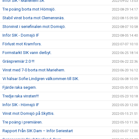
Inför SIK - Mariehem SK
2022-09-02 13:03
Tre poäng borta mot Hörnsjö.
2022-08-29 14:17
Stabil vinst borta mot Clemensnäs.
2022-08-15 09:50
Storvinst i seriefinalen mot Domsjö.
2022-08-07 10:58
Inför SIK - Domsjö IF
2022-08-05 14:40
Förlust mot Kramfors.
2022-07-07 10:10
Formstarkt SIK vann derbyt.
2022-06-25 18:14
Gräspremiär 2.0 !!!
2022-06-22 22:36
Vinst med 7-0 borta mot Mariehem.
2022-06-20 16:12
Vi hälsar Sofie Lindgren välkommen till SIK.
2022-06-08 10:09
Fjärde raka segern.
2022-05-30 07:15
Tredje raka vinsten!!!
2022-05-23 10:18
Inför SIK - Hörnsjö IF
2022-05-20 12:00
Vinst mot Domsjö på Skyttis.
2022-05-15 21:51
Tre poäng i premiären.
2022-05-10 11:36
Rapport Från SIK Dam – Inför Seriestart
2022-05-07 12:00