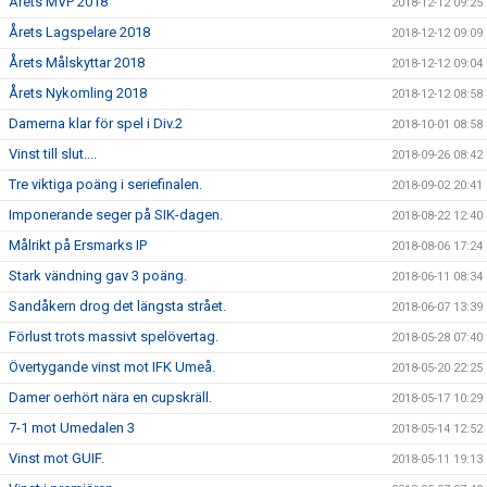
Årets MVP 2018
2018-12-12 09:25
Årets Lagspelare 2018
2018-12-12 09:09
Årets Målskyttar 2018
2018-12-12 09:04
Årets Nykomling 2018
2018-12-12 08:58
Damerna klar för spel i Div.2
2018-10-01 08:58
Vinst till slut....
2018-09-26 08:42
Tre viktiga poäng i seriefinalen.
2018-09-02 20:41
Imponerande seger på SIK-dagen.
2018-08-22 12:40
Målrikt på Ersmarks IP
2018-08-06 17:24
Stark vändning gav 3 poäng.
2018-06-11 08:34
Sandåkern drog det längsta strået.
2018-06-07 13:39
Förlust trots massivt spelövertag.
2018-05-28 07:40
Övertygande vinst mot IFK Umeå.
2018-05-20 22:25
Damer oerhört nära en cupskräll.
2018-05-17 10:29
7-1 mot Umedalen 3
2018-05-14 12:52
Vinst mot GUIF.
2018-05-11 19:13