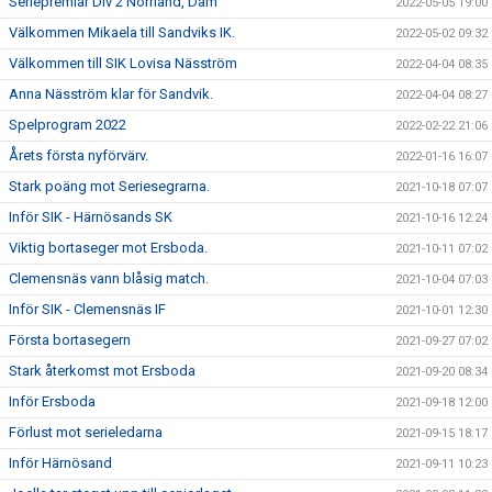
Seriepremiär Div 2 Norrland, Dam
2022-05-05 19:00
Välkommen Mikaela till Sandviks IK.
2022-05-02 09:32
Välkommen till SIK Lovisa Näsström
2022-04-04 08:35
Anna Näsström klar för Sandvik.
2022-04-04 08:27
Spelprogram 2022
2022-02-22 21:06
Årets första nyförvärv.
2022-01-16 16:07
Stark poäng mot Seriesegrarna.
2021-10-18 07:07
Inför SIK - Härnösands SK
2021-10-16 12:24
Viktig bortaseger mot Ersboda.
2021-10-11 07:02
Clemensnäs vann blåsig match.
2021-10-04 07:03
Inför SIK - Clemensnäs IF
2021-10-01 12:30
Första bortasegern
2021-09-27 07:02
Stark återkomst mot Ersboda
2021-09-20 08:34
Inför Ersboda
2021-09-18 12:00
Förlust mot serieledarna
2021-09-15 18:17
Inför Härnösand
2021-09-11 10:23