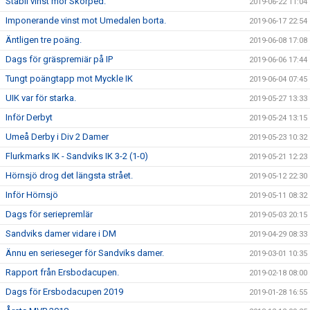
Stabil vinst mor Skorped.
2019-06-22 11:04
Imponerande vinst mot Umedalen borta.
2019-06-17 22:54
Äntligen tre poäng.
2019-06-08 17:08
Dags för gräspremiär på IP
2019-06-06 17:44
Tungt poängtapp mot Myckle IK
2019-06-04 07:45
UIK var för starka.
2019-05-27 13:33
Inför Derbyt
2019-05-24 13:15
Umeå Derby i Div 2 Damer
2019-05-23 10:32
Flurkmarks IK - Sandviks IK 3-2 (1-0)
2019-05-21 12:23
Hörnsjö drog det längsta strået.
2019-05-12 22:30
Inför Hörnsjö
2019-05-11 08:32
Dags för seriepremlär
2019-05-03 20:15
Sandviks damer vidare i DM
2019-04-29 08:33
Ännu en serieseger för Sandviks damer.
2019-03-01 10:35
Rapport från Ersbodacupen.
2019-02-18 08:00
Dags för Ersbodacupen 2019
2019-01-28 16:55