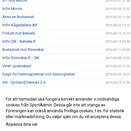
5-1 mot Morön.
2015-05-31 21:56
Inför Morön
2015-05-29 12:32
Ännu en Bortavinst.
2015-05-25 11:54
Inför Kågedalens AIF
2015-05-22 12:10
Förlust mot Betsele.
2015-05-15 16:19
Inför SIK - Betsele IF
2015-05-13 09:28
Bortavinst mot Rönnskär.
2015-05-11 09:04
Inför Rönnskär IF - SIK
2015-05-08 10:33
Vinst i premiären!
2015-05-03 21:05
Dags för Hemmapremiär och Säsongsstart.
2015-05-02 18:23
SIK - Spöland/Vännäs 2-4
2015-04-13 13:34
Bra insats mot UIK
2015-04-07 23:05
Vinst mot MSK2
För att hemsidan ska fungera korrekt använder vi nödvändiga
2015-03-30 10:45
cookies från SportAdmin. Dessa går inte att stänga av.
Sandvik - IFK Umeå 2-3
2015-03-22 20:44
Föreningen kan också använda frivilliga cookies, t.ex. för statistik
eller marknadsföring. Du väljer själv om du vill acceptera dessa.
Anpassa dina val