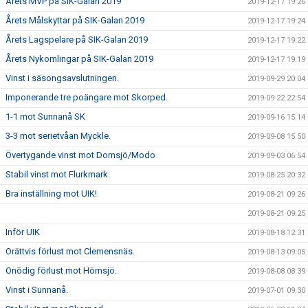
Årets MVP på SIK-Galan 2019
2019-12-17 19:26
Årets Målskyttar på SIK-Galan 2019
2019-12-17 19:24
Årets Lagspelare på SIK-Galan 2019
2019-12-17 19:22
Årets Nykomlingar på SIK-Galan 2019
2019-12-17 19:19
Vinst i säsongsavslutningen.
2019-09-29 20:04
Imponerande tre poängare mot Skorped.
2019-09-22 22:54
1-1 mot Sunnanå SK
2019-09-16 15:14
3-3 mot serietvåan Myckle.
2019-09-08 15:50
Övertygande vinst mot Domsjö/Modo
2019-09-03 06:54
Stabil vinst mot Flurkmark.
2019-08-25 20:32
Bra inställning mot UIK!
2019-08-21 09:26
2019-08-21 09:25
Inför UIK
2019-08-18 12:31
Orättvis förlust mot Clemensnäs.
2019-08-13 09:05
Onödig förlust mot Hörnsjö.
2019-08-08 08:39
Vinst i Sunnanå.
2019-07-01 09:30