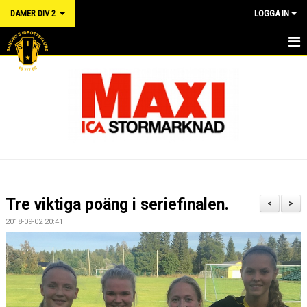
DAMER DIV 2
LOGGA IN
HEM
NYHETER
KALENDER
TRUPPEN
DOKUMENT
Tre viktiga poäng i seriefinalen.
<
>
MATCHER
2018-09-02 20:41
RÅD OCH VÅRD FÖR IDROTTSSKADOR - FÖRSÄKRING
LÄNKAR
KONTAKT