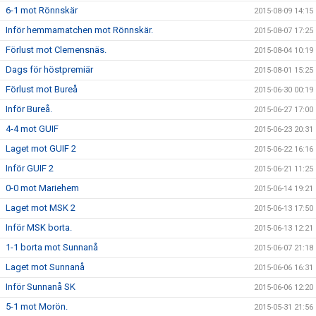
6-1 mot Rönnskär
2015-08-09 14:15
Inför hemmamatchen mot Rönnskär.
2015-08-07 17:25
Förlust mot Clemensnäs.
2015-08-04 10:19
Dags för höstpremiär
2015-08-01 15:25
Förlust mot Bureå
2015-06-30 00:19
Inför Bureå.
2015-06-27 17:00
4-4 mot GUIF
2015-06-23 20:31
Laget mot GUIF 2
2015-06-22 16:16
Inför GUIF 2
2015-06-21 11:25
0-0 mot Mariehem
2015-06-14 19:21
Laget mot MSK 2
2015-06-13 17:50
Inför MSK borta.
2015-06-13 12:21
1-1 borta mot Sunnanå
2015-06-07 21:18
Laget mot Sunnanå
2015-06-06 16:31
Inför Sunnanå SK
2015-06-06 12:20
5-1 mot Morön.
2015-05-31 21:56