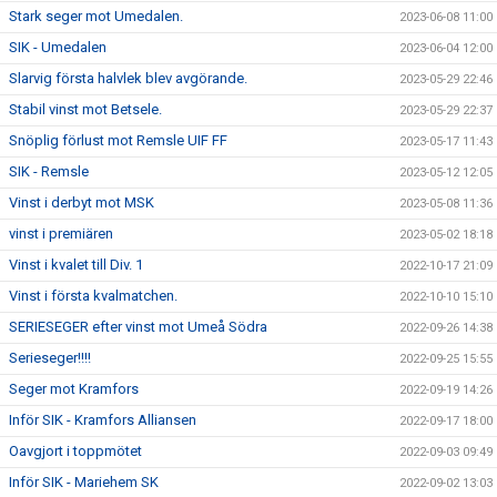
Stark seger mot Umedalen.
2023-06-08 11:00
SIK - Umedalen
2023-06-04 12:00
Slarvig första halvlek blev avgörande.
2023-05-29 22:46
Stabil vinst mot Betsele.
2023-05-29 22:37
Snöplig förlust mot Remsle UIF FF
2023-05-17 11:43
SIK - Remsle
2023-05-12 12:05
Vinst i derbyt mot MSK
2023-05-08 11:36
vinst i premiären
2023-05-02 18:18
Vinst i kvalet till Div. 1
2022-10-17 21:09
Vinst i första kvalmatchen.
2022-10-10 15:10
SERIESEGER efter vinst mot Umeå Södra
2022-09-26 14:38
Serieseger!!!!
2022-09-25 15:55
Seger mot Kramfors
2022-09-19 14:26
Inför SIK - Kramfors Alliansen
2022-09-17 18:00
Oavgjort i toppmötet
2022-09-03 09:49
Inför SIK - Mariehem SK
2022-09-02 13:03