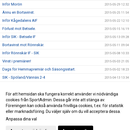
Inför Morön
2015-05-29 12:32
Ännu en Bortavinst.
2015-05-25 11:54
Inför Kågedalens AIF
2015-05-22 12:10
Förlust mot Betsele.
2015-05-15 16:19
Inför SIK - Betsele IF
2015-05-13 09:28
Bortavinst mot Rönnskär.
2015-05-11 09:04
Inför Rönnskär IF - SIK
2015-05-08 10:33
Vinst i premiären!
2015-05-03 21:05
Dags för Hemmapremiär och Säsongsstart.
2015-05-02 18:23
SIK - Spöland/Vännäs 2-4
2015-04-13 13:34
Bra insats mot UIK
2015-04-07 23:05
Vinst mot MSK2
För att hemsidan ska fungera korrekt använder vi nödvändiga
2015-03-30 10:45
cookies från SportAdmin. Dessa går inte att stänga av.
Sandvik - IFK Umeå 2-3
2015-03-22 20:44
Föreningen kan också använda frivilliga cookies, t.ex. för statistik
eller marknadsföring. Du väljer själv om du vill acceptera dessa.
Anpassa dina val
Cookie-inställningar
Gå till Webbversion