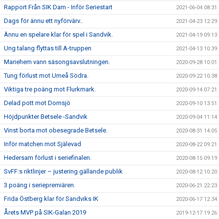
Rapport Från SIK Dam - Inför Seriestart
2021-06-04 08:31
Dags för ännu ett nyförvärv..
2021-04-23 12:29
Ännu en spelare klar för spel i Sandvik.
2021-04-19 09:13
Ung talang flyttas till A-truppen
2021-04-13 10:39
Mariehem vann säsongsavslutningen.
2020-09-28 10:01
Tung förlust mot Umeå Södra.
2020-09-22 10:38
Viktiga tre poäng mot Flurkmark.
2020-09-14 07:21
Delad pott mot Domsjö
2020-09-10 13:51
Höjdpunkter Betsele -Sandvik
2020-09-04 11:14
Vinst borta mot obesegrade Betsele.
2020-08-31 14:05
Inför matchen mot Själevad
2020-08-22 09:21
Hedersam förlust i seriefinalen.
2020-08-15 09:19
SvFF:s riktlinjer – justering gällande publik
2020-08-12 10:20
3 poäng i seriepremiären.
2020-06-21 22:23
Frida Östberg klar för Sandviks IK
2020-06-17 12:34
Årets MVP på SIK-Galan 2019
2019-12-17 19:26