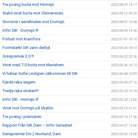
Tre poäng borta mot Hörnsjö.
2022-08-29 14:17
Stabil vinst borta mot Clemensnäs.
2022-08-15 09:50
Storvinst i seriefinalen mot Domsjö.
2022-08-07 10:58
Inför SIK - Domsjö IF
2022-08-05 14:40
Förlust mot Kramfors.
2022-07-07 10:10
Formstarkt SIK vann derbyt.
2022-06-25 18:14
Gräspremiär 2.0 !!!
2022-06-22 22:36
Vinst med 7-0 borta mot Mariehem.
2022-06-20 16:12
Vi hälsar Sofie Lindgren välkommen till SIK.
2022-06-08 10:09
Fjärde raka segern.
2022-05-30 07:15
Tredje raka vinsten!!!
2022-05-23 10:18
Inför SIK - Hörnsjö IF
2022-05-20 12:00
Vinst mot Domsjö på Skyttis.
2022-05-15 21:51
Tre poäng i premiären.
2022-05-10 11:36
Rapport Från SIK Dam – Inför Seriestart
2022-05-07 12:00
Seriepremiär Div 2 Norrland, Dam
2022-05-05 19:00