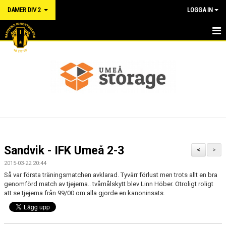
DAMER DIV 2
LOGGA IN
HEM
NYHETER
KALENDER
TRUPPEN
DOKUMENT
Sandvik - IFK Umeå 2-3
<
>
MATCHER
2015-03-22 20:44
Så var första träningsmatchen avklarad. Tyvärr förlust men trots allt en bra
RÅD OCH VÅRD FÖR IDROTTSSKADOR - FÖRSÄKRING
genomförd match av tjejerna.. tvåmålskytt blev Linn Höber. Otroligt roligt
att se tjejerna från 99/00 om alla gjorde en kanoninsats.
LÄNKAR
KONTAKT