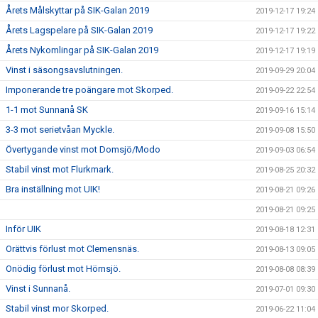
Årets Målskyttar på SIK-Galan 2019
2019-12-17 19:24
Årets Lagspelare på SIK-Galan 2019
2019-12-17 19:22
Årets Nykomlingar på SIK-Galan 2019
2019-12-17 19:19
Vinst i säsongsavslutningen.
2019-09-29 20:04
Imponerande tre poängare mot Skorped.
2019-09-22 22:54
1-1 mot Sunnanå SK
2019-09-16 15:14
3-3 mot serietvåan Myckle.
2019-09-08 15:50
Övertygande vinst mot Domsjö/Modo
2019-09-03 06:54
Stabil vinst mot Flurkmark.
2019-08-25 20:32
Bra inställning mot UIK!
2019-08-21 09:26
2019-08-21 09:25
Inför UIK
2019-08-18 12:31
Orättvis förlust mot Clemensnäs.
2019-08-13 09:05
Onödig förlust mot Hörnsjö.
2019-08-08 08:39
Vinst i Sunnanå.
2019-07-01 09:30
Stabil vinst mor Skorped.
2019-06-22 11:04