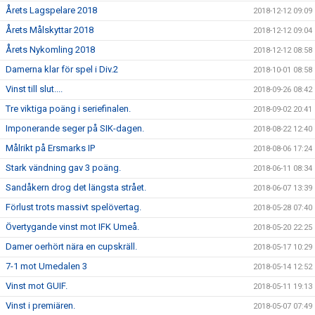
Årets Lagspelare 2018
2018-12-12 09:09
Årets Målskyttar 2018
2018-12-12 09:04
Årets Nykomling 2018
2018-12-12 08:58
Damerna klar för spel i Div.2
2018-10-01 08:58
Vinst till slut....
2018-09-26 08:42
Tre viktiga poäng i seriefinalen.
2018-09-02 20:41
Imponerande seger på SIK-dagen.
2018-08-22 12:40
Målrikt på Ersmarks IP
2018-08-06 17:24
Stark vändning gav 3 poäng.
2018-06-11 08:34
Sandåkern drog det längsta strået.
2018-06-07 13:39
Förlust trots massivt spelövertag.
2018-05-28 07:40
Övertygande vinst mot IFK Umeå.
2018-05-20 22:25
Damer oerhört nära en cupskräll.
2018-05-17 10:29
7-1 mot Umedalen 3
2018-05-14 12:52
Vinst mot GUIF.
2018-05-11 19:13
Vinst i premiären.
2018-05-07 07:49