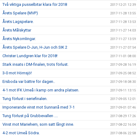
Två viktiga pusselbitar klara för 2018
2017-12-21 12:39
Årets Spelare (MVP)
2017-11-28 13:55
Årets Lagspelare.
2017-11-28 13:53
Årets Målskyttar
2017-11-27 14:03
Årets Nykomlingar.
2017-11-27 13:59
Årets Spelare D-Jun, H-Jun och SIK 2
2017-11-27 07:54
Christer Lundgren klar för 2018!
2017-11-01 08:00
Stark insats i DM-finalen, trots förlust.
2017-09-28 16:19
3-0 mot Hörnsjö!
2017-09-25 08:52
Ersboda var bättre för dagen..
2017-09-18 08:30
4-1 mot IFK Umeå i kamp om andra platsen.
2017-09-11 13:15
Tung förlust i seriefinalen.
2017-09-05 12:01
Imponerande vinst mot Sunnanå med 7-1
2017-09-01 07:46
Tung förlust på Grubbevallen ....
2017-08-29 17:26
Vinst mot Mariehem, som satt långt inne.
2017-08-22 16:04
4-2 mot Umeå Södra.
2017-08-06 22:58