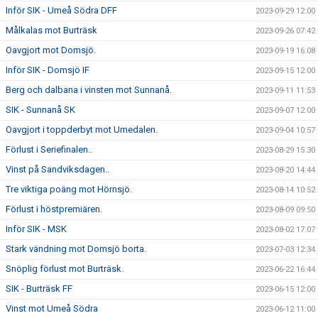
Inför SIK - Umeå Södra DFF
2023-09-29 12:00
Målkalas mot Burträsk
2023-09-26 07:42
Oavgjort mot Domsjö.
2023-09-19 16:08
Inför SIK - Domsjö IF
2023-09-15 12:00
Berg och dalbana i vinsten mot Sunnanå.
2023-09-11 11:53
SIK - Sunnanå SK
2023-09-07 12:00
Oavgjort i toppderbyt mot Umedalen.
2023-09-04 10:57
Förlust i Seriefinalen..
2023-08-29 15:30
Vinst på Sandviksdagen..
2023-08-20 14:44
Tre viktiga poäng mot Hörnsjö.
2023-08-14 10:52
Förlust i höstpremiären.
2023-08-09 09:50
Inför SIK - MSK
2023-08-02 17:07
Stark vändning mot Domsjö borta.
2023-07-03 12:34
Snöplig förlust mot Burträsk.
2023-06-22 16:44
SIK - Burträsk FF
2023-06-15 12:00
Vinst mot Umeå Södra
2023-06-12 11:00