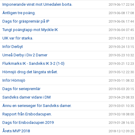
Imponerande vinst mot Umedalen borta.
2019-06-17 22:54
Äntligen tre poäng.
2019-06-08 17:08
Dags för gräspremiär på IP
2019-06-06 17:44
Tungt poängtapp mot Myckle IK
2019-06-04 07:45
UIK var för starka.
2019-05-27 13:33
Inför Derbyt
2019-05-24 13:15
Umeå Derby i Div 2 Damer
2019-05-23 10:32
Flurkmarks IK - Sandviks IK 3-2 (1-0)
2019-05-21 12:23
Hörnsjö drog det längsta strået.
2019-05-12 22:30
Inför Hörnsjö
2019-05-11 08:32
Dags för seriepremlär
2019-05-03 20:15
Sandviks damer vidare i DM
2019-04-29 08:33
Ännu en serieseger för Sandviks damer.
2019-03-01 10:35
Rapport från Ersbodacupen.
2019-02-18 08:00
Dags för Ersbodacupen 2019
2019-01-28 16:55
Årets MVP 2018
2018-12-12 09:25