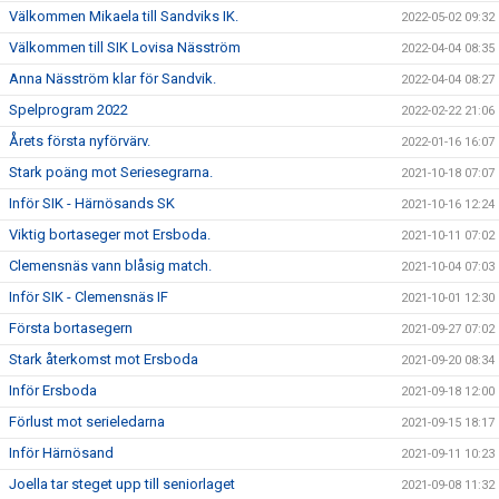
Välkommen Mikaela till Sandviks IK.
2022-05-02 09:32
Välkommen till SIK Lovisa Näsström
2022-04-04 08:35
Anna Näsström klar för Sandvik.
2022-04-04 08:27
Spelprogram 2022
2022-02-22 21:06
Årets första nyförvärv.
2022-01-16 16:07
Stark poäng mot Seriesegrarna.
2021-10-18 07:07
Inför SIK - Härnösands SK
2021-10-16 12:24
Viktig bortaseger mot Ersboda.
2021-10-11 07:02
Clemensnäs vann blåsig match.
2021-10-04 07:03
Inför SIK - Clemensnäs IF
2021-10-01 12:30
Första bortasegern
2021-09-27 07:02
Stark återkomst mot Ersboda
2021-09-20 08:34
Inför Ersboda
2021-09-18 12:00
Förlust mot serieledarna
2021-09-15 18:17
Inför Härnösand
2021-09-11 10:23
Joella tar steget upp till seniorlaget
2021-09-08 11:32