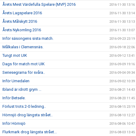
Årets Mest Värdefulla Spelare (MVP) 2016
2016-11-30 13:16
Årets Lagspelare 2016
2016-11-30 13:14
Årets Målskytt 2016
2016-11-30 13:13
Årets Nykomling 2016
2016-11-30 13:07
Inför säsongens sista match.
2016-09-23 23:19
Målkalas i Clemensnäs.
2016-09-18 22:06
Tungt mot UIK
2016-09-12 13:41
Dags för match mot UIK
2016-09-09 19:16
Seriesegrarna för svåra..
2016-09-04 09:34
Inför Umedalen
2016-09-02 10:39
Ibland är idrott grym ...
2016-08-21 14:43
Inför Betsele.
2016-08-20 11:45
Förlust trots 2-0 ledning..
2016-08-15 23:19
Hörnsjö drog längsta strået..
2016-08-10 12:27
Inför Hörnsjö
2016-08-06 10:47
Flurkmark drog längsta strået...
2016-08-03 13:45