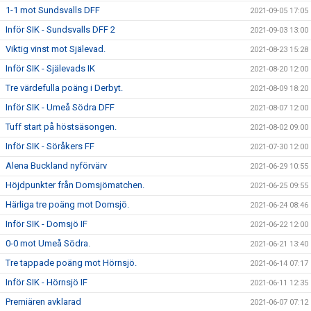
1-1 mot Sundsvalls DFF
2021-09-05 17:05
Inför SIK - Sundsvalls DFF 2
2021-09-03 13:00
Viktig vinst mot Själevad.
2021-08-23 15:28
Inför SIK - Själevads IK
2021-08-20 12:00
Tre värdefulla poäng i Derbyt.
2021-08-09 18:20
Inför SIK - Umeå Södra DFF
2021-08-07 12:00
Tuff start på höstsäsongen.
2021-08-02 09:00
Inför SIK - Söråkers FF
2021-07-30 12:00
Alena Buckland nyförvärv
2021-06-29 10:55
Höjdpunkter från Domsjömatchen.
2021-06-25 09:55
Härliga tre poäng mot Domsjö.
2021-06-24 08:46
Inför SIK - Domsjö IF
2021-06-22 12:00
0-0 mot Umeå Södra.
2021-06-21 13:40
Tre tappade poäng mot Hörnsjö.
2021-06-14 07:17
Inför SIK - Hörnsjö IF
2021-06-11 12:35
Premiären avklarad
2021-06-07 07:12