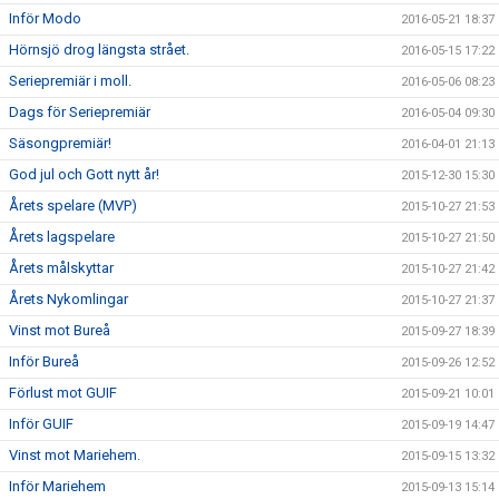
Inför Modo
2016-05-21 18:37
Hörnsjö drog längsta strået.
2016-05-15 17:22
Seriepremiär i moll.
2016-05-06 08:23
Dags för Seriepremiär
2016-05-04 09:30
Säsongpremiär!
2016-04-01 21:13
God jul och Gott nytt år!
2015-12-30 15:30
Årets spelare (MVP)
2015-10-27 21:53
Årets lagspelare
2015-10-27 21:50
Årets målskyttar
2015-10-27 21:42
Årets Nykomlingar
2015-10-27 21:37
Vinst mot Bureå
2015-09-27 18:39
Inför Bureå
2015-09-26 12:52
Förlust mot GUIF
2015-09-21 10:01
Inför GUIF
2015-09-19 14:47
Vinst mot Mariehem.
2015-09-15 13:32
Inför Mariehem
2015-09-13 15:14