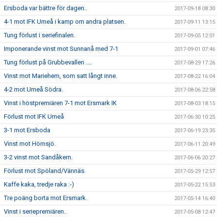
Ersboda var bättre för dagen..
2017-09-18 08:30
4-1 mot IFK Umeå i kamp om andra platsen.
2017-09-11 13:15
Tung förlust i seriefinalen.
2017-09-05 12:01
Imponerande vinst mot Sunnanå med 7-1
2017-09-01 07:46
Tung förlust på Grubbevallen ....
2017-08-29 17:26
Vinst mot Mariehem, som satt långt inne.
2017-08-22 16:04
4-2 mot Umeå Södra.
2017-08-06 22:58
Vinst i höstpremiären 7-1 mot Ersmark IK
2017-08-03 18:15
Förlust mot IFK Umeå
2017-06-30 10:25
3-1 mot Ersboda
2017-06-19 23:35
Vinst mot Hörnsjö.
2017-06-11 20:49
3-2 vinst mot Sandåkern.
2017-06-06 20:27
Förlust mot Spöland/Vännäs.
2017-05-29 12:57
Kaffe kaka, tredje raka :-)
2017-05-22 15:53
Tre poäng borta mot Ersmark.
2017-05-14 16:40
Vinst i seriepremiären..
2017-05-08 12:47