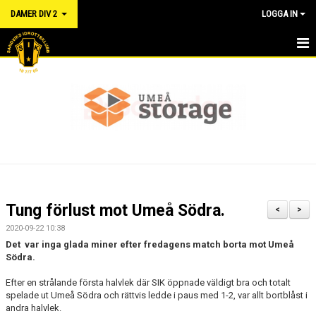
DAMER DIV 2
LOGGA IN
HEM
NYHETER
KALENDER
TRUPPEN
DOKUMENT
Tung förlust mot Umeå Södra.
<
>
MATCHER
2020-09-22 10:38
Det var inga glada miner efter fredagens match borta mot Umeå
RÅD OCH VÅRD FÖR IDROTTSSKADOR - FÖRSÄKRING
Södra.
Efter en strålande första halvlek där SIK öppnade väldigt bra och totalt
LÄNKAR
spelade ut Umeå Södra och rättvis ledde i paus med 1-2, var allt bortblåst i
andra halvlek.
KONTAKT