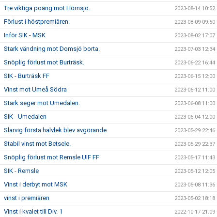
Tre viktiga poäng mot Hörnsjö.
2023-08-14 10:52
Förlust i höstpremiären.
2023-08-09 09:50
Inför SIK - MSK
2023-08-02 17:07
Stark vändning mot Domsjö borta.
2023-07-03 12:34
Snöplig förlust mot Burträsk.
2023-06-22 16:44
SIK - Burträsk FF
2023-06-15 12:00
Vinst mot Umeå Södra
2023-06-12 11:00
Stark seger mot Umedalen.
2023-06-08 11:00
SIK - Umedalen
2023-06-04 12:00
Slarvig första halvlek blev avgörande.
2023-05-29 22:46
Stabil vinst mot Betsele.
2023-05-29 22:37
Snöplig förlust mot Remsle UIF FF
2023-05-17 11:43
SIK - Remsle
2023-05-12 12:05
Vinst i derbyt mot MSK
2023-05-08 11:36
vinst i premiären
2023-05-02 18:18
Vinst i kvalet till Div. 1
2022-10-17 21:09