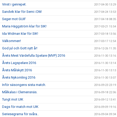
Vinst i genrepet.
2017-04-30 13:29
Sandvik klar för Semi i DM
2017-04-24 13:53
Seger mot GUIF
2017-04-18 08:35
Maria Häggström klar för SIK!
2017-03-21 15:54
Ida Widman klar för SIK!
2017-03-18 13:56
Välkommen!
2017-03-17 12:54
God jul och Gott nytt år!
2016-12-26 11:35
Årets Mest Värdefulla Spelare (MVP) 2016
2016-11-30 13:16
Årets Lagspelare 2016
2016-11-30 13:14
Årets Målskytt 2016
2016-11-30 13:13
Årets Nykomling 2016
2016-11-30 13:07
Inför säsongens sista match.
2016-09-23 23:19
Målkalas i Clemensnäs.
2016-09-18 22:06
Tungt mot UIK
2016-09-12 13:41
Dags för match mot UIK
2016-09-09 19:16
Seriesegrarna för svåra..
2016-09-04 09:34