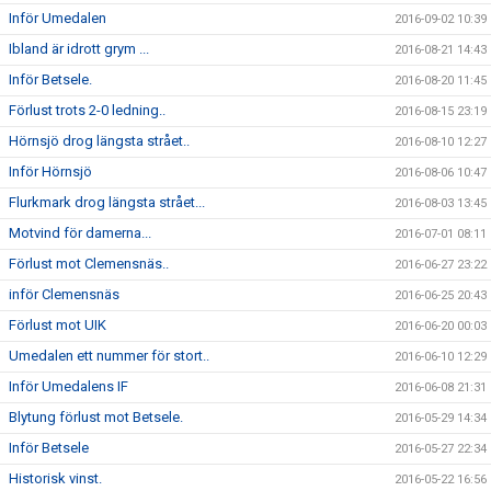
Inför Umedalen
2016-09-02 10:39
Ibland är idrott grym ...
2016-08-21 14:43
Inför Betsele.
2016-08-20 11:45
Förlust trots 2-0 ledning..
2016-08-15 23:19
Hörnsjö drog längsta strået..
2016-08-10 12:27
Inför Hörnsjö
2016-08-06 10:47
Flurkmark drog längsta strået...
2016-08-03 13:45
Motvind för damerna...
2016-07-01 08:11
Förlust mot Clemensnäs..
2016-06-27 23:22
inför Clemensnäs
2016-06-25 20:43
Förlust mot UIK
2016-06-20 00:03
Umedalen ett nummer för stort..
2016-06-10 12:29
Inför Umedalens IF
2016-06-08 21:31
Blytung förlust mot Betsele.
2016-05-29 14:34
Inför Betsele
2016-05-27 22:34
Historisk vinst.
2016-05-22 16:56