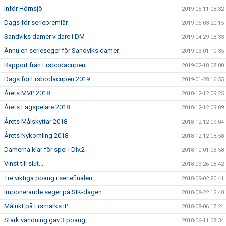
Inför Hörnsjö
2019-05-11 08:32
Dags för seriepremlär
2019-05-03 20:15
Sandviks damer vidare i DM
2019-04-29 08:33
Ännu en serieseger för Sandviks damer.
2019-03-01 10:35
Rapport från Ersbodacupen.
2019-02-18 08:00
Dags för Ersbodacupen 2019
2019-01-28 16:55
Årets MVP 2018
2018-12-12 09:25
Årets Lagspelare 2018
2018-12-12 09:09
Årets Målskyttar 2018
2018-12-12 09:04
Årets Nykomling 2018
2018-12-12 08:58
Damerna klar för spel i Div.2
2018-10-01 08:58
Vinst till slut....
2018-09-26 08:42
Tre viktiga poäng i seriefinalen.
2018-09-02 20:41
Imponerande seger på SIK-dagen.
2018-08-22 12:40
Målrikt på Ersmarks IP
2018-08-06 17:24
Stark vändning gav 3 poäng.
2018-06-11 08:34