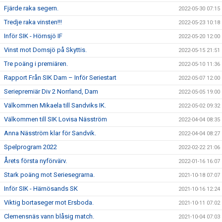
Fjärde raka segern.
2022-05-30 07:15
Tredje raka vinsten!!!
2022-05-23 10:18
Inför SIK - Hörnsjö IF
2022-05-20 12:00
Vinst mot Domsjö på Skyttis.
2022-05-15 21:51
Tre poäng i premiären.
2022-05-10 11:36
Rapport Från SIK Dam – Inför Seriestart
2022-05-07 12:00
Seriepremiär Div 2 Norrland, Dam
2022-05-05 19:00
Välkommen Mikaela till Sandviks IK.
2022-05-02 09:32
Välkommen till SIK Lovisa Näsström
2022-04-04 08:35
Anna Näsström klar för Sandvik.
2022-04-04 08:27
Spelprogram 2022
2022-02-22 21:06
Årets första nyförvärv.
2022-01-16 16:07
Stark poäng mot Seriesegrarna.
2021-10-18 07:07
Inför SIK - Härnösands SK
2021-10-16 12:24
Viktig bortaseger mot Ersboda.
2021-10-11 07:02
Clemensnäs vann blåsig match.
2021-10-04 07:03