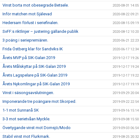
Vinst borta mot obesegrade Betsele.
2020-08-31 14:05
Inför matchen mot Själevad
2020-08-22 09:21
Hedersam förlust i seriefinalen.
2020-08-15 09:19
SvFF:s riktlinjer – justering gällande publik
2020-08-12 10:20
3 poäng i seriepremiären.
2020-06-21 22:23
Frida Östberg klar för Sandviks IK
2020-06-17 12:34
Årets MVP på SIK-Galan 2019
2019-12-17 19:26
Årets Målskyttar på SIK-Galan 2019
2019-12-17 19:24
Årets Lagspelare på SIK-Galan 2019
2019-12-17 19:22
Årets Nykomlingar på SIK-Galan 2019
2019-12-17 19:19
Vinst i säsongsavslutningen.
2019-09-29 20:04
Imponerande tre poängare mot Skorped.
2019-09-22 22:54
1-1 mot Sunnanå SK
2019-09-16 15:14
3-3 mot serietvåan Myckle.
2019-09-08 15:50
Övertygande vinst mot Domsjö/Modo
2019-09-03 06:54
Stabil vinst mot Flurkmark.
2019-08-25 20:32