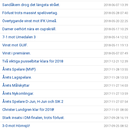
Sandåkern drog det längsta strået.
2018-06-07 13:39
Förlust trots massivt spelövertag.
2018-05-28 07:40
Övertygande vinst mot IFK Umeå.
2018-05-20 22:25
Damer oerhört nära en cupskräll.
2018-05-17 10:29
7-1 mot Umedalen 3
2018-05-14 12:52
Vinst mot GUIF.
2018-05-11 19:13
Vinst i premiären.
2018-05-07 07:49
Två viktiga pusselbitar klara för 2018
2017-12-21 12:39
Årets Spelare (MVP)
2017-11-28 13:55
Årets Lagspelare.
2017-11-28 13:53
Årets Målskyttar
2017-11-27 14:03
Årets Nykomlingar.
2017-11-27 13:59
Årets Spelare D-Jun, H-Jun och SIK 2
2017-11-27 07:54
Christer Lundgren klar för 2018!
2017-11-01 08:00
Stark insats i DM-finalen, trots förlust.
2017-09-28 16:19
3-0 mot Hörnsjö!
2017-09-25 08:52