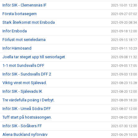
Inför SIK - Clemensnäs IF
2021-10-01 12:30
Första bortasegern
2021-09-27 07:02
Stark återkomst mot Ersboda
2021-09-20 08:34
Inför Ersboda
2021-09-18 12:00
Förlust mot serieledarna
2021-09-15 18:17
Inför Härnösand
2021-09-11 10:23
Joella tar steget upp till seniorlaget
2021-09-08 11:32
1-1 mot Sundsvalls DFF
2021-09-05 17:05
Inför SIK - Sundsvalls DFF 2
2021-09-03 13:00
Viktig vinst mot Själevad.
2021-08-23 15:28
Inför SIK - Själevads IK
2021-08-20 12:00
Tre värdefulla poäng i Derbyt.
2021-08-09 18:20
Inför SIK - Umeå Södra DFF
2021-08-07 12:00
Tuff start på höstsäsongen.
2021-08-02 09:00
Inför SIK - Söråkers FF
2021-07-30 12:00
Alena Buckland nyförvärv
2021-06-29 10:55