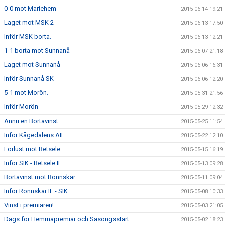
0-0 mot Mariehem
2015-06-14 19:21
Laget mot MSK 2
2015-06-13 17:50
Inför MSK borta.
2015-06-13 12:21
1-1 borta mot Sunnanå
2015-06-07 21:18
Laget mot Sunnanå
2015-06-06 16:31
Inför Sunnanå SK
2015-06-06 12:20
5-1 mot Morön.
2015-05-31 21:56
Inför Morön
2015-05-29 12:32
Ännu en Bortavinst.
2015-05-25 11:54
Inför Kågedalens AIF
2015-05-22 12:10
Förlust mot Betsele.
2015-05-15 16:19
Inför SIK - Betsele IF
2015-05-13 09:28
Bortavinst mot Rönnskär.
2015-05-11 09:04
Inför Rönnskär IF - SIK
2015-05-08 10:33
Vinst i premiären!
2015-05-03 21:05
Dags för Hemmapremiär och Säsongsstart.
2015-05-02 18:23