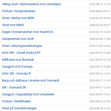
Viktig vinst i slutminuterna mot Umedalen.
2025-08-10 11:09
Förlust i Höstpremiären.
2025-08-05 09:41
Vinst i derbyt mot MSK
2024-05-25 20:06
Vinst mot KB65
2024-05-23 23:01
Seger i bortamatchen mot Kramfors
2024-05-13 10:30
Seriepremiär mot GUIF
2024-05-06 17:06
Vinst i säsongsavslutningen.
2023-10-02 14:26
Inför SIK - Umeå Södra DFF
2023-09-29 12:00
Målkalas mot Burträsk
2023-09-26 07:42
Oavgjort mot Domsjö.
2023-09-19 16:08
Inför SIK - Domsjö IF
2023-09-15 12:00
Berg och dalbana i vinsten mot Sunnanå.
2023-09-11 11:53
SIK - Sunnanå SK
2023-09-07 12:00
Oavgjort i toppderbyt mot Umedalen.
2023-09-04 10:57
Förlust i Seriefinalen..
2023-08-29 15:30
Vinst på Sandviksdagen..
2023-08-20 14:44