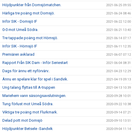
Höjdpunkter från Domsjömatchen.
2021-06-25 09:55
Härliga tre poäng mot Domsjö.
2021-06-24 08:46
Inför SIK - Domsjö IF
2021-06-22 12:00
0-0 mot Umeå Södra.
2021-06-21 13:40
Tre tappade poäng mot Hörnsjö.
2021-06-14 07:17
Inför SIK - Hörnsjö IF
2021-06-11 12:35
Premiären avklarad
2021-06-07 07:12
Rapport Från SIK Dam - Inför Seriestart
2021-06-04 08:31
Dags för ännu ett nyförvärv..
2021-04-23 12:29
Ännu en spelare klar för spel i Sandvik.
2021-04-19 09:13
Ung talang flyttas till A-truppen
2021-04-13 10:39
Mariehem vann säsongsavslutningen.
2020-09-28 10:01
Tung förlust mot Umeå Södra.
2020-09-22 10:38
Viktiga tre poäng mot Flurkmark.
2020-09-14 07:21
Delad pott mot Domsjö
2020-09-10 13:51
Höjdpunkter Betsele -Sandvik
2020-09-04 11:14