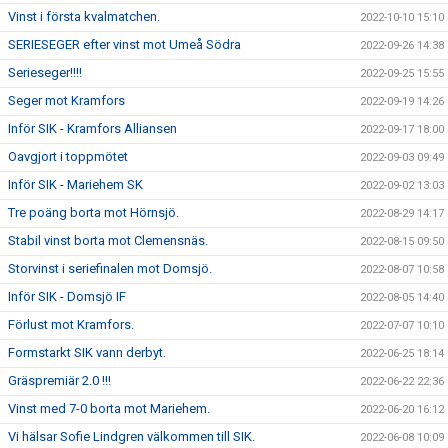
Vinst i första kvalmatchen.
2022-10-10 15:10
SERIESEGER efter vinst mot Umeå Södra
2022-09-26 14:38
Serieseger!!!!
2022-09-25 15:55
Seger mot Kramfors
2022-09-19 14:26
Inför SIK - Kramfors Alliansen
2022-09-17 18:00
Oavgjort i toppmötet
2022-09-03 09:49
Inför SIK - Mariehem SK
2022-09-02 13:03
Tre poäng borta mot Hörnsjö.
2022-08-29 14:17
Stabil vinst borta mot Clemensnäs.
2022-08-15 09:50
Storvinst i seriefinalen mot Domsjö.
2022-08-07 10:58
Inför SIK - Domsjö IF
2022-08-05 14:40
Förlust mot Kramfors.
2022-07-07 10:10
Formstarkt SIK vann derbyt.
2022-06-25 18:14
Gräspremiär 2.0 !!!
2022-06-22 22:36
Vinst med 7-0 borta mot Mariehem.
2022-06-20 16:12
Vi hälsar Sofie Lindgren välkommen till SIK.
2022-06-08 10:09