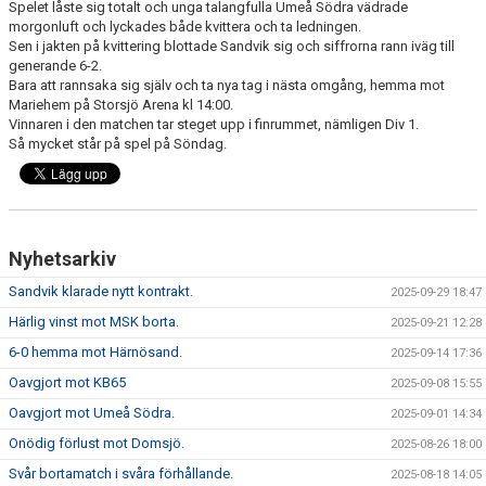
Spelet låste sig totalt och unga talangfulla Umeå Södra vädrade
morgonluft och lyckades både kvittera och ta ledningen.
Sen i jakten på kvittering blottade Sandvik sig och siffrorna rann iväg till
generande 6-2.
Bara att rannsaka sig själv och ta nya tag i nästa omgång, hemma mot
Mariehem på Storsjö Arena kl 14:00.
Vinnaren i den matchen tar steget upp i finrummet, nämligen Div 1.
Så mycket står på spel på Söndag.
Nyhetsarkiv
Sandvik klarade nytt kontrakt.
2025-09-29 18:47
Härlig vinst mot MSK borta.
2025-09-21 12:28
6-0 hemma mot Härnösand.
2025-09-14 17:36
Oavgjort mot KB65
2025-09-08 15:55
Oavgjort mot Umeå Södra.
2025-09-01 14:34
Onödig förlust mot Domsjö.
2025-08-26 18:00
Svår bortamatch i svåra förhållande.
2025-08-18 14:05