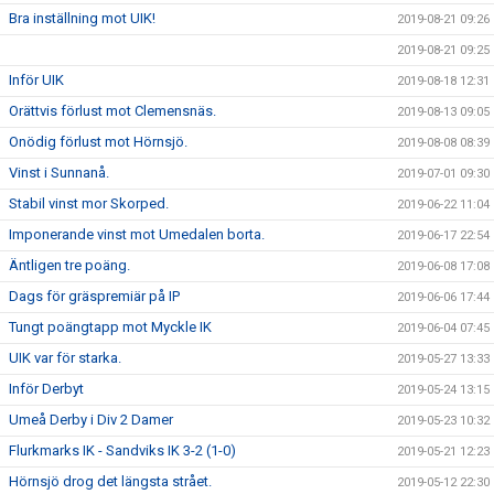
Bra inställning mot UIK!
2019-08-21 09:26
2019-08-21 09:25
Inför UIK
2019-08-18 12:31
Orättvis förlust mot Clemensnäs.
2019-08-13 09:05
Onödig förlust mot Hörnsjö.
2019-08-08 08:39
Vinst i Sunnanå.
2019-07-01 09:30
Stabil vinst mor Skorped.
2019-06-22 11:04
Imponerande vinst mot Umedalen borta.
2019-06-17 22:54
Äntligen tre poäng.
2019-06-08 17:08
Dags för gräspremiär på IP
2019-06-06 17:44
Tungt poängtapp mot Myckle IK
2019-06-04 07:45
UIK var för starka.
2019-05-27 13:33
Inför Derbyt
2019-05-24 13:15
Umeå Derby i Div 2 Damer
2019-05-23 10:32
Flurkmarks IK - Sandviks IK 3-2 (1-0)
2019-05-21 12:23
Hörnsjö drog det längsta strået.
2019-05-12 22:30