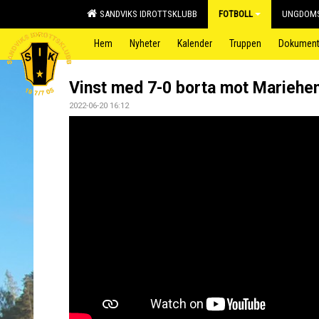
SANDVIKS IDROTTSKLUBB
FOTBOLL
UNGDOMS
Hem
Nyheter
Kalender
Truppen
Dokumen
Vinst med 7-0 borta mot Mariehe
2022-06-20 16:12