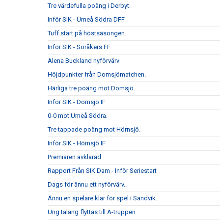
Tre värdefulla poäng i Derbyt.
Inför SIK - Umeå Södra DFF
Tuff start på höstsäsongen.
Inför SIK - Söråkers FF
Alena Buckland nyförvärv
Höjdpunkter från Domsjömatchen.
Härliga tre poäng mot Domsjö.
Inför SIK - Domsjö IF
0-0 mot Umeå Södra.
Tre tappade poäng mot Hörnsjö.
Inför SIK - Hörnsjö IF
Premiären avklarad
Rapport Från SIK Dam - Inför Seriestart
Dags för ännu ett nyförvärv..
Ännu en spelare klar för spel i Sandvik.
Ung talang flyttas till A-truppen