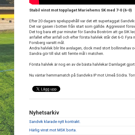
Stabil vinst mot topplaget Mariehems SK med 7-0 (6-0)
Efter 20 dagars speluppehåll var det ett supertaggat Sandvi
Det var gasen i botten från start som gällde. Aggressivt förs
Det tog bara ett par minuter för Sandra Boström att ge SIK led
anfallet efter anfall och efter första halvlek står det 6-0. Fyr
Forsberg varsitt mål.
Andra halvlek blir lite avslagen, dock med stort bollinnehav
Sandra gör till slut sitt femte mål i matchen.
Första halvlek är nog en av de bästa halvlekar Damlaget gjort
Nu väntar hemmamatch på Sandviks IP mot Umeå Södra. Torsd
Nyhetsarkiv
Sandvik klarade nytt kontrakt.
Härlig vinst mot MSK borta.