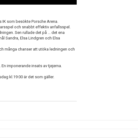
ks IK som besökte Porsche Arena.
varsspel och snabbt effektiv anfallsspel.
ningen. Sen rullade det på ... det ena
a mål Sandra, Elsa Lindgren och Elsa
 och många chanser att utöka ledningen och
. En imponerande insats av tjejerna.
ag kl.19:00 är det som gäller.