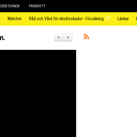
SEKTIONEN
FRIIDROTT
t
Matcher
Råd och Vård för idrottsskador - Försäkring
Länkar
m.
<
>