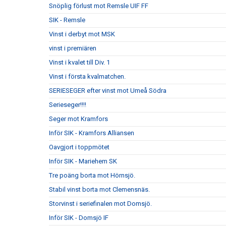
Snöplig förlust mot Remsle UIF FF
SIK - Remsle
Vinst i derbyt mot MSK
vinst i premiären
Vinst i kvalet till Div. 1
Vinst i första kvalmatchen.
SERIESEGER efter vinst mot Umeå Södra
Serieseger!!!!
Seger mot Kramfors
Inför SIK - Kramfors Alliansen
Oavgjort i toppmötet
Inför SIK - Mariehem SK
Tre poäng borta mot Hörnsjö.
Stabil vinst borta mot Clemensnäs.
Storvinst i seriefinalen mot Domsjö.
Inför SIK - Domsjö IF