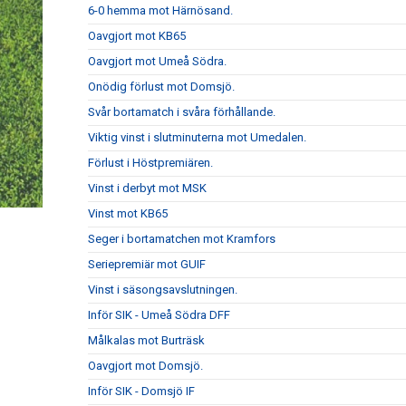
6-0 hemma mot Härnösand.
Oavgjort mot KB65
Oavgjort mot Umeå Södra.
Onödig förlust mot Domsjö.
Svår bortamatch i svåra förhållande.
Viktig vinst i slutminuterna mot Umedalen.
Förlust i Höstpremiären.
Vinst i derbyt mot MSK
Vinst mot KB65
Seger i bortamatchen mot Kramfors
Seriepremiär mot GUIF
Vinst i säsongsavslutningen.
Inför SIK - Umeå Södra DFF
Målkalas mot Burträsk
Oavgjort mot Domsjö.
Inför SIK - Domsjö IF