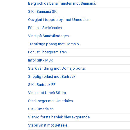
Berg och dalbana i vinsten mot Sunnanå.
SIK - Sunnanå SK
Oavgjort i toppderbyt mot Umedalen.
Förlust i Seriefinalen..
Vinst på Sandviksdagen..
Tre viktiga poäng mot Hörnsjö.
Förlust i höstpremiären.
Inför SIK - MSK
Stark vändning mot Domsjö borta.
Snöplig förlust mot Burträsk.
SIK - Burträsk FF
Vinst mot Umeå Södra
Stark seger mot Umedalen.
SIK - Umedalen
Slarvig första halvlek blev avgörande.
Stabil vinst mot Betsele.