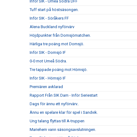
Inför SIK - Umeå Södra DFF
Tuff start på höstsäsongen.
Inför SIK - Söråkers FF
Alena Buckland nyförvärv
Höjdpunkter från Domsjömatchen.
Härliga tre poäng mot Domsjö.
Inför SIK - Domsjö IF
0-0 mot Umeå Södra.
Tre tappade poäng mot Hörnsjö.
Inför SIK - Hörnsjö IF
Premiären avklarad
Rapport Från SIK Dam - Inför Seriestart
Dags för ännu ett nyförvärv..
Ännu en spelare klar för spel i Sandvik.
Ung talang flyttas till A-truppen
Mariehem vann säsongsavslutningen.