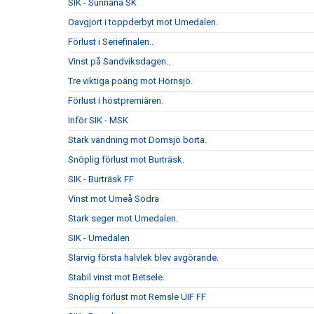
SIK - Sunnanå SK
Oavgjort i toppderbyt mot Umedalen.
Förlust i Seriefinalen..
Vinst på Sandviksdagen..
Tre viktiga poäng mot Hörnsjö.
Förlust i höstpremiären.
Inför SIK - MSK
Stark vändning mot Domsjö borta.
Snöplig förlust mot Burträsk.
SIK - Burträsk FF
Vinst mot Umeå Södra
Stark seger mot Umedalen.
SIK - Umedalen
Slarvig första halvlek blev avgörande.
Stabil vinst mot Betsele.
Snöplig förlust mot Remsle UIF FF