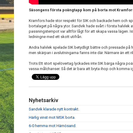
Säsongens första poängtapp kom på borta mot Kramfors
Kramfors hade stor respekt för SIK och backade hem och sp
bortalaget på några ytor. Sandvik hade svårt i första halvlek a
passningstempot var alltför lågt för att skapa vassa lägen. 
ledningne med ett skott utifrån.
Andra halvlek spelade SIK betydligt bättre och pressade på h
men skärpan i avslutningarna fanns inte där. Närmare än ett 
Trots Ett stort spelövertag lyckades inte SIK bärga några poäng
vassa målchanser. Så det är bara att bryta ihop och komma i
Nyhetsarkiv
Sandvik klarade nytt kontrakt.
Härlig vinst mot MSK borta.
6-0 hemma mot Härnösand.