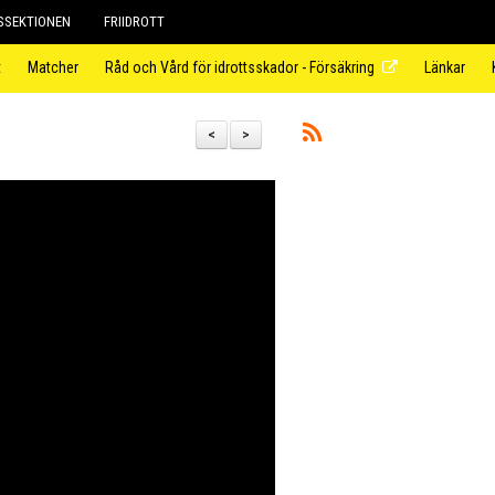
SEKTIONEN
FRIIDROTT
t
Matcher
Råd och Vård för idrottsskador - Försäkring
Länkar
<
>