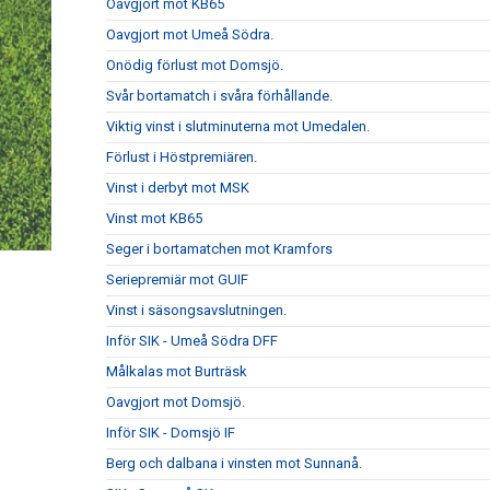
Oavgjort mot KB65
Oavgjort mot Umeå Södra.
Onödig förlust mot Domsjö.
Svår bortamatch i svåra förhållande.
Viktig vinst i slutminuterna mot Umedalen.
Förlust i Höstpremiären.
Vinst i derbyt mot MSK
Vinst mot KB65
Seger i bortamatchen mot Kramfors
Seriepremiär mot GUIF
Vinst i säsongsavslutningen.
Inför SIK - Umeå Södra DFF
Målkalas mot Burträsk
Oavgjort mot Domsjö.
Inför SIK - Domsjö IF
Berg och dalbana i vinsten mot Sunnanå.