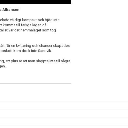
 Alliansen.
elade väldigt kompakt och bjöd inte
tt komma till farliga lägen då
Istället var det hemmalaget som tog
årt för en kvittering och chanser skapades
ribbskott kom dock inte Sandvik.
, ett plus är att man släppte inte till några
gen.