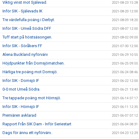
Viktig vinst mot Själevad.
2021-08-23 15:28
Inför SIK - Själevads IK
2021-08-20 12:00
Tre värdefulla poäng i Derbyt.
2021-08-09 18:20
Inför SIK - Umeå Södra DFF
2021-08-07 12:00
Tuff start på höstsäsongen.
2021-08-02 09:00
Inför SIK - Söråkers FF
2021-07-30 12:00
Alena Buckland nyförvärv
2021-06-29 10:55
Höjdpunkter från Domsjömatchen.
2021-06-25 09:55
Härliga tre poäng mot Domsjö.
2021-06-24 08:46
Inför SIK - Domsjö IF
2021-06-22 12:00
0-0 mot Umeå Södra.
2021-06-21 13:40
Tre tappade poäng mot Hörnsjö.
2021-06-14 07:17
Inför SIK - Hörnsjö IF
2021-06-11 12:35
Premiären avklarad
2021-06-07 07:12
Rapport Från SIK Dam - Inför Seriestart
2021-06-04 08:31
Dags för ännu ett nyförvärv..
2021-04-23 12:29