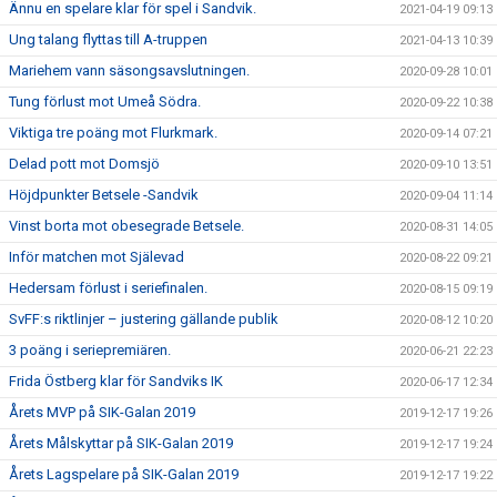
Ännu en spelare klar för spel i Sandvik.
2021-04-19 09:13
Ung talang flyttas till A-truppen
2021-04-13 10:39
Mariehem vann säsongsavslutningen.
2020-09-28 10:01
Tung förlust mot Umeå Södra.
2020-09-22 10:38
Viktiga tre poäng mot Flurkmark.
2020-09-14 07:21
Delad pott mot Domsjö
2020-09-10 13:51
Höjdpunkter Betsele -Sandvik
2020-09-04 11:14
Vinst borta mot obesegrade Betsele.
2020-08-31 14:05
Inför matchen mot Själevad
2020-08-22 09:21
Hedersam förlust i seriefinalen.
2020-08-15 09:19
SvFF:s riktlinjer – justering gällande publik
2020-08-12 10:20
3 poäng i seriepremiären.
2020-06-21 22:23
Frida Östberg klar för Sandviks IK
2020-06-17 12:34
Årets MVP på SIK-Galan 2019
2019-12-17 19:26
Årets Målskyttar på SIK-Galan 2019
2019-12-17 19:24
Årets Lagspelare på SIK-Galan 2019
2019-12-17 19:22