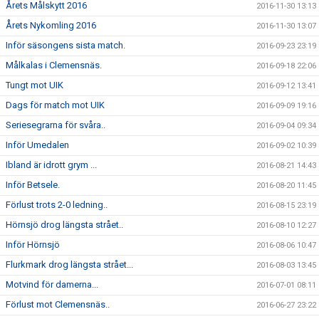
Årets Målskytt 2016
2016-11-30 13:13
Årets Nykomling 2016
2016-11-30 13:07
Inför säsongens sista match.
2016-09-23 23:19
Målkalas i Clemensnäs.
2016-09-18 22:06
Tungt mot UIK
2016-09-12 13:41
Dags för match mot UIK
2016-09-09 19:16
Seriesegrarna för svåra..
2016-09-04 09:34
Inför Umedalen
2016-09-02 10:39
Ibland är idrott grym ...
2016-08-21 14:43
Inför Betsele.
2016-08-20 11:45
Förlust trots 2-0 ledning..
2016-08-15 23:19
Hörnsjö drog längsta strået..
2016-08-10 12:27
Inför Hörnsjö
2016-08-06 10:47
Flurkmark drog längsta strået...
2016-08-03 13:45
Motvind för damerna...
2016-07-01 08:11
Förlust mot Clemensnäs..
2016-06-27 23:22