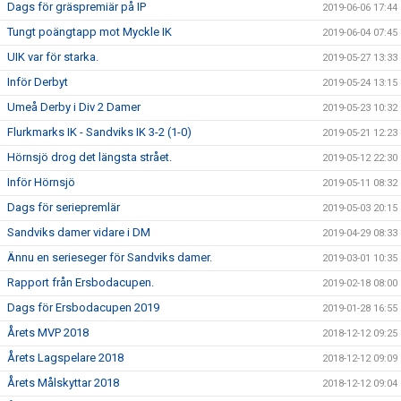
Dags för gräspremiär på IP
2019-06-06 17:44
Tungt poängtapp mot Myckle IK
2019-06-04 07:45
UIK var för starka.
2019-05-27 13:33
Inför Derbyt
2019-05-24 13:15
Umeå Derby i Div 2 Damer
2019-05-23 10:32
Flurkmarks IK - Sandviks IK 3-2 (1-0)
2019-05-21 12:23
Hörnsjö drog det längsta strået.
2019-05-12 22:30
Inför Hörnsjö
2019-05-11 08:32
Dags för seriepremlär
2019-05-03 20:15
Sandviks damer vidare i DM
2019-04-29 08:33
Ännu en serieseger för Sandviks damer.
2019-03-01 10:35
Rapport från Ersbodacupen.
2019-02-18 08:00
Dags för Ersbodacupen 2019
2019-01-28 16:55
Årets MVP 2018
2018-12-12 09:25
Årets Lagspelare 2018
2018-12-12 09:09
Årets Målskyttar 2018
2018-12-12 09:04