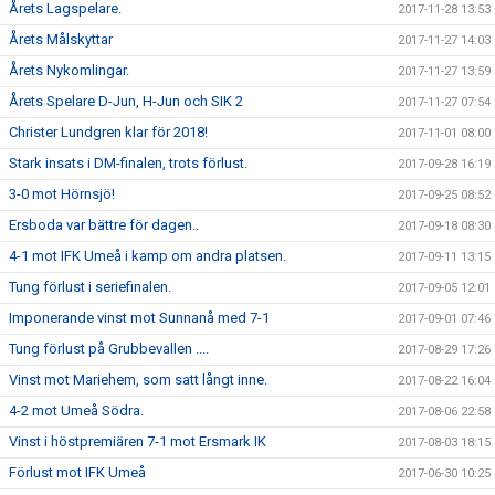
Årets Lagspelare.
2017-11-28 13:53
Årets Målskyttar
2017-11-27 14:03
Årets Nykomlingar.
2017-11-27 13:59
Årets Spelare D-Jun, H-Jun och SIK 2
2017-11-27 07:54
Christer Lundgren klar för 2018!
2017-11-01 08:00
Stark insats i DM-finalen, trots förlust.
2017-09-28 16:19
3-0 mot Hörnsjö!
2017-09-25 08:52
Ersboda var bättre för dagen..
2017-09-18 08:30
4-1 mot IFK Umeå i kamp om andra platsen.
2017-09-11 13:15
Tung förlust i seriefinalen.
2017-09-05 12:01
Imponerande vinst mot Sunnanå med 7-1
2017-09-01 07:46
Tung förlust på Grubbevallen ....
2017-08-29 17:26
Vinst mot Mariehem, som satt långt inne.
2017-08-22 16:04
4-2 mot Umeå Södra.
2017-08-06 22:58
Vinst i höstpremiären 7-1 mot Ersmark IK
2017-08-03 18:15
Förlust mot IFK Umeå
2017-06-30 10:25