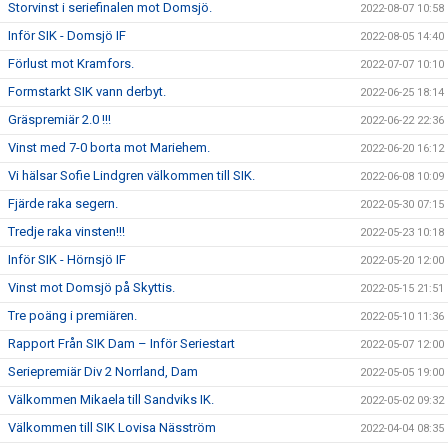
Storvinst i seriefinalen mot Domsjö.
2022-08-07 10:58
Inför SIK - Domsjö IF
2022-08-05 14:40
Förlust mot Kramfors.
2022-07-07 10:10
Formstarkt SIK vann derbyt.
2022-06-25 18:14
Gräspremiär 2.0 !!!
2022-06-22 22:36
Vinst med 7-0 borta mot Mariehem.
2022-06-20 16:12
Vi hälsar Sofie Lindgren välkommen till SIK.
2022-06-08 10:09
Fjärde raka segern.
2022-05-30 07:15
Tredje raka vinsten!!!
2022-05-23 10:18
Inför SIK - Hörnsjö IF
2022-05-20 12:00
Vinst mot Domsjö på Skyttis.
2022-05-15 21:51
Tre poäng i premiären.
2022-05-10 11:36
Rapport Från SIK Dam – Inför Seriestart
2022-05-07 12:00
Seriepremiär Div 2 Norrland, Dam
2022-05-05 19:00
Välkommen Mikaela till Sandviks IK.
2022-05-02 09:32
Välkommen till SIK Lovisa Näsström
2022-04-04 08:35