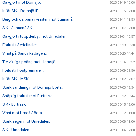
Oavgjort mot Domsjö.
2023-09-19 16:08
Inför SIK - Domsjö IF
2023-09-15 12:00
Berg och dalbana i vinsten mot Sunnanå.
2023-09-11 11:53
SIK - Sunnanå SK
2023-09-07 12:00
Oavgjort i toppderbyt mot Umedalen.
2023-09-04 10:57
Förlust i Seriefinalen..
2023-08-29 15:30
Vinst på Sandviksdagen..
2023-08-20 14:44
Tre viktiga poäng mot Hörnsjö.
2023-08-14 10:52
Förlust i höstpremiären.
2023-08-09 09:50
Inför SIK - MSK
2023-08-02 17:07
Stark vändning mot Domsjö borta.
2023-07-03 12:34
Snöplig förlust mot Burträsk.
2023-06-22 16:44
SIK - Burträsk FF
2023-06-15 12:00
Vinst mot Umeå Södra
2023-06-12 11:00
Stark seger mot Umedalen.
2023-06-08 11:00
SIK - Umedalen
2023-06-04 12:00