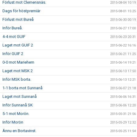
Förlust mot Clemensnäs.
2015-08-04 10:19
Dags för höstpremiär
2015-08-01 15:25
Förlust mot Bureå
2015-06-30 00:19
Inför Bureå.
2015-06-27 17:00
4-4 mot GUIF
2015-06-23 20:31
Laget mot GUIF 2
2015-06-22 16:16
Inför GUIF 2
2015-06-21 11:25
0-0 mot Mariehem
2015-06-14 19:21
Laget mot MSK 2
2015-06-13 17:50
Inför MSK borta.
2015-06-13 12:21
1-1 borta mot Sunnanå
2015-06-07 21:18
Laget mot Sunnanå
2015-06-06 16:31
Inför Sunnanå SK
2015-06-06 12:20
5-1 mot Morön.
2015-05-31 21:56
Inför Morön
2015-05-29 12:32
Ännu en Bortavinst.
2015-05-25 11:54