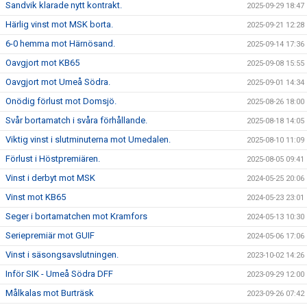
Sandvik klarade nytt kontrakt.
2025-09-29 18:47
Härlig vinst mot MSK borta.
2025-09-21 12:28
6-0 hemma mot Härnösand.
2025-09-14 17:36
Oavgjort mot KB65
2025-09-08 15:55
Oavgjort mot Umeå Södra.
2025-09-01 14:34
Onödig förlust mot Domsjö.
2025-08-26 18:00
Svår bortamatch i svåra förhållande.
2025-08-18 14:05
Viktig vinst i slutminuterna mot Umedalen.
2025-08-10 11:09
Förlust i Höstpremiären.
2025-08-05 09:41
Vinst i derbyt mot MSK
2024-05-25 20:06
Vinst mot KB65
2024-05-23 23:01
Seger i bortamatchen mot Kramfors
2024-05-13 10:30
Seriepremiär mot GUIF
2024-05-06 17:06
Vinst i säsongsavslutningen.
2023-10-02 14:26
Inför SIK - Umeå Södra DFF
2023-09-29 12:00
Målkalas mot Burträsk
2023-09-26 07:42