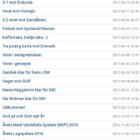
3-1 mot Ersboda
2017-06-19 23:35
Vinst mot Hörnsjö.
2017-06-11 20:49
3-2 vinst mot Sandåkern.
2017-06-06 20:27
Förlust mot Spöland/Vännäs.
2017-05-29 12:57
Kaffe kaka, tredje raka :-)
2017-05-22 15:53
Tre poäng borta mot Ersmark.
2017-05-14 16:40
Vinst i seriepremiären..
2017-05-08 12:47
Vinst i genrepet.
2017-04-30 13:29
Sandvik klar för Semi i DM
2017-04-24 13:53
Seger mot GUIF
2017-04-18 08:35
Maria Häggström klar för SIK!
2017-03-21 15:54
Ida Widman klar för SIK!
2017-03-18 13:56
Välkommen!
2017-03-17 12:54
God jul och Gott nytt år!
2016-12-26 11:35
Årets Mest Värdefulla Spelare (MVP) 2016
2016-11-30 13:16
Årets Lagspelare 2016
2016-11-30 13:14