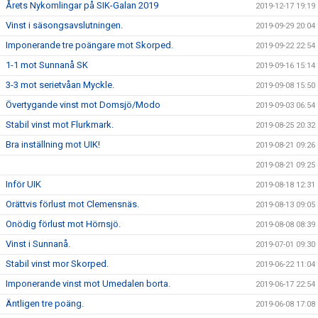
Årets Nykomlingar på SIK-Galan 2019
2019-12-17 19:19
Vinst i säsongsavslutningen.
2019-09-29 20:04
Imponerande tre poängare mot Skorped.
2019-09-22 22:54
1-1 mot Sunnanå SK
2019-09-16 15:14
3-3 mot serietvåan Myckle.
2019-09-08 15:50
Övertygande vinst mot Domsjö/Modo
2019-09-03 06:54
Stabil vinst mot Flurkmark.
2019-08-25 20:32
Bra inställning mot UIK!
2019-08-21 09:26
2019-08-21 09:25
Inför UIK
2019-08-18 12:31
Orättvis förlust mot Clemensnäs.
2019-08-13 09:05
Onödig förlust mot Hörnsjö.
2019-08-08 08:39
Vinst i Sunnanå.
2019-07-01 09:30
Stabil vinst mor Skorped.
2019-06-22 11:04
Imponerande vinst mot Umedalen borta.
2019-06-17 22:54
Äntligen tre poäng.
2019-06-08 17:08