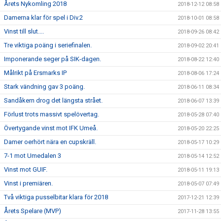
Årets Nykomling 2018
2018-12-12 08:58
Damerna klar för spel i Div.2
2018-10-01 08:58
Vinst till slut....
2018-09-26 08:42
Tre viktiga poäng i seriefinalen.
2018-09-02 20:41
Imponerande seger på SIK-dagen.
2018-08-22 12:40
Målrikt på Ersmarks IP
2018-08-06 17:24
Stark vändning gav 3 poäng.
2018-06-11 08:34
Sandåkern drog det längsta strået.
2018-06-07 13:39
Förlust trots massivt spelövertag.
2018-05-28 07:40
Övertygande vinst mot IFK Umeå.
2018-05-20 22:25
Damer oerhört nära en cupskräll.
2018-05-17 10:29
7-1 mot Umedalen 3
2018-05-14 12:52
Vinst mot GUIF.
2018-05-11 19:13
Vinst i premiären.
2018-05-07 07:49
Två viktiga pusselbitar klara för 2018
2017-12-21 12:39
Årets Spelare (MVP)
2017-11-28 13:55