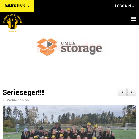
DAMER DIV 2
LOGGA IN
HEM
NYHETER
KALENDER
TRUPPEN
DOKUMENT
Serieseger!!!!
<
>
MATCHER
2022-09-25 15:55
RÅD OCH VÅRD FÖR IDROTTSSKADOR - FÖRSÄKRING
LÄNKAR
KONTAKT