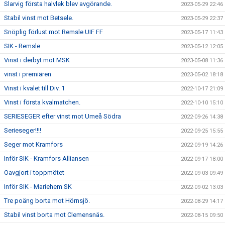
Slarvig första halvlek blev avgörande.
2023-05-29 22:46
Stabil vinst mot Betsele.
2023-05-29 22:37
Snöplig förlust mot Remsle UIF FF
2023-05-17 11:43
SIK - Remsle
2023-05-12 12:05
Vinst i derbyt mot MSK
2023-05-08 11:36
vinst i premiären
2023-05-02 18:18
Vinst i kvalet till Div. 1
2022-10-17 21:09
Vinst i första kvalmatchen.
2022-10-10 15:10
SERIESEGER efter vinst mot Umeå Södra
2022-09-26 14:38
Serieseger!!!!
2022-09-25 15:55
Seger mot Kramfors
2022-09-19 14:26
Inför SIK - Kramfors Alliansen
2022-09-17 18:00
Oavgjort i toppmötet
2022-09-03 09:49
Inför SIK - Mariehem SK
2022-09-02 13:03
Tre poäng borta mot Hörnsjö.
2022-08-29 14:17
Stabil vinst borta mot Clemensnäs.
2022-08-15 09:50