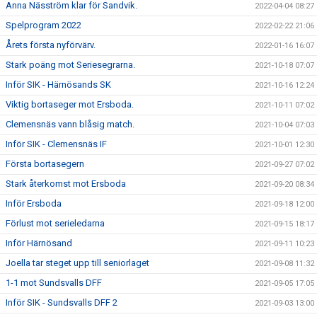
Anna Näsström klar för Sandvik.
2022-04-04 08:27
Spelprogram 2022
2022-02-22 21:06
Årets första nyförvärv.
2022-01-16 16:07
Stark poäng mot Seriesegrarna.
2021-10-18 07:07
Inför SIK - Härnösands SK
2021-10-16 12:24
Viktig bortaseger mot Ersboda.
2021-10-11 07:02
Clemensnäs vann blåsig match.
2021-10-04 07:03
Inför SIK - Clemensnäs IF
2021-10-01 12:30
Första bortasegern
2021-09-27 07:02
Stark återkomst mot Ersboda
2021-09-20 08:34
Inför Ersboda
2021-09-18 12:00
Förlust mot serieledarna
2021-09-15 18:17
Inför Härnösand
2021-09-11 10:23
Joella tar steget upp till seniorlaget
2021-09-08 11:32
1-1 mot Sundsvalls DFF
2021-09-05 17:05
Inför SIK - Sundsvalls DFF 2
2021-09-03 13:00