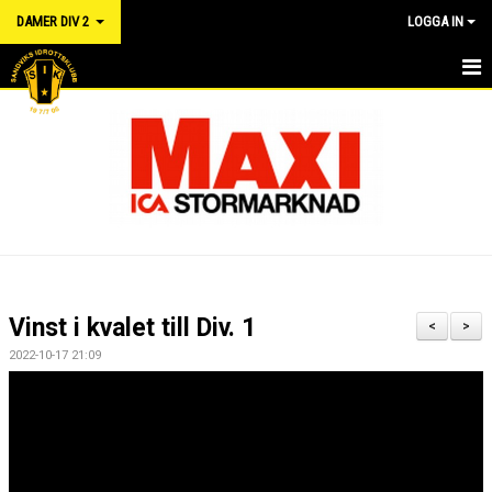
DAMER DIV 2
LOGGA IN
HEM
NYHETER
KALENDER
TRUPPEN
DOKUMENT
Vinst i kvalet till Div. 1
<
>
MATCHER
2022-10-17 21:09
RÅD OCH VÅRD FÖR IDROTTSSKADOR - FÖRSÄKRING
LÄNKAR
KONTAKT