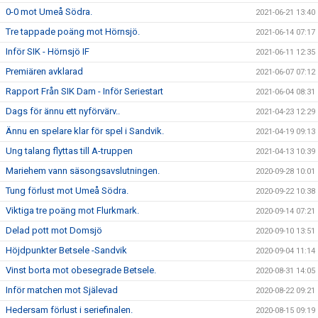
0-0 mot Umeå Södra.
2021-06-21 13:40
Tre tappade poäng mot Hörnsjö.
2021-06-14 07:17
Inför SIK - Hörnsjö IF
2021-06-11 12:35
Premiären avklarad
2021-06-07 07:12
Rapport Från SIK Dam - Inför Seriestart
2021-06-04 08:31
Dags för ännu ett nyförvärv..
2021-04-23 12:29
Ännu en spelare klar för spel i Sandvik.
2021-04-19 09:13
Ung talang flyttas till A-truppen
2021-04-13 10:39
Mariehem vann säsongsavslutningen.
2020-09-28 10:01
Tung förlust mot Umeå Södra.
2020-09-22 10:38
Viktiga tre poäng mot Flurkmark.
2020-09-14 07:21
Delad pott mot Domsjö
2020-09-10 13:51
Höjdpunkter Betsele -Sandvik
2020-09-04 11:14
Vinst borta mot obesegrade Betsele.
2020-08-31 14:05
Inför matchen mot Själevad
2020-08-22 09:21
Hedersam förlust i seriefinalen.
2020-08-15 09:19