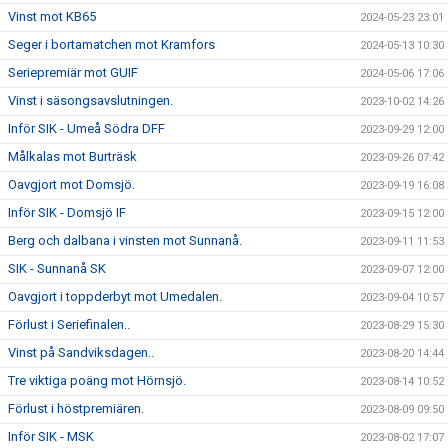
Vinst mot KB65
2024-05-23 23:01
Seger i bortamatchen mot Kramfors
2024-05-13 10:30
Seriepremiär mot GUIF
2024-05-06 17:06
Vinst i säsongsavslutningen.
2023-10-02 14:26
Inför SIK - Umeå Södra DFF
2023-09-29 12:00
Målkalas mot Burträsk
2023-09-26 07:42
Oavgjort mot Domsjö.
2023-09-19 16:08
Inför SIK - Domsjö IF
2023-09-15 12:00
Berg och dalbana i vinsten mot Sunnanå.
2023-09-11 11:53
SIK - Sunnanå SK
2023-09-07 12:00
Oavgjort i toppderbyt mot Umedalen.
2023-09-04 10:57
Förlust i Seriefinalen..
2023-08-29 15:30
Vinst på Sandviksdagen..
2023-08-20 14:44
Tre viktiga poäng mot Hörnsjö.
2023-08-14 10:52
Förlust i höstpremiären.
2023-08-09 09:50
Inför SIK - MSK
2023-08-02 17:07