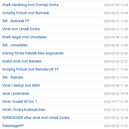
Stark vändning mot Domsjö borta.
2023-07-03 12:34
Snöplig förlust mot Burträsk.
2023-06-22 16:44
SIK - Burträsk FF
2023-06-15 12:00
Vinst mot Umeå Södra
2023-06-12 11:00
Stark seger mot Umedalen.
2023-06-08 11:00
SIK - Umedalen
2023-06-04 12:00
Slarvig första halvlek blev avgörande.
2023-05-29 22:46
Stabil vinst mot Betsele.
2023-05-29 22:37
Snöplig förlust mot Remsle UIF FF
2023-05-17 11:43
SIK - Remsle
2023-05-12 12:05
Vinst i derbyt mot MSK
2023-05-08 11:36
vinst i premiären
2023-05-02 18:18
Vinst i kvalet till Div. 1
2022-10-17 21:09
Vinst i första kvalmatchen.
2022-10-10 15:10
SERIESEGER efter vinst mot Umeå Södra
2022-09-26 14:38
Serieseger!!!!
2022-09-25 15:55