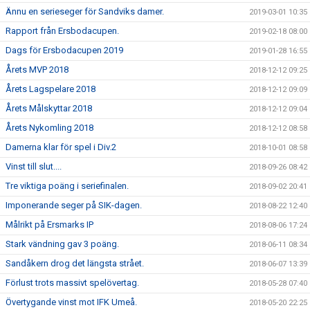
Ännu en serieseger för Sandviks damer.
2019-03-01 10:35
Rapport från Ersbodacupen.
2019-02-18 08:00
Dags för Ersbodacupen 2019
2019-01-28 16:55
Årets MVP 2018
2018-12-12 09:25
Årets Lagspelare 2018
2018-12-12 09:09
Årets Målskyttar 2018
2018-12-12 09:04
Årets Nykomling 2018
2018-12-12 08:58
Damerna klar för spel i Div.2
2018-10-01 08:58
Vinst till slut....
2018-09-26 08:42
Tre viktiga poäng i seriefinalen.
2018-09-02 20:41
Imponerande seger på SIK-dagen.
2018-08-22 12:40
Målrikt på Ersmarks IP
2018-08-06 17:24
Stark vändning gav 3 poäng.
2018-06-11 08:34
Sandåkern drog det längsta strået.
2018-06-07 13:39
Förlust trots massivt spelövertag.
2018-05-28 07:40
Övertygande vinst mot IFK Umeå.
2018-05-20 22:25