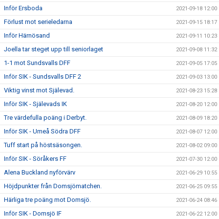
Inför Ersboda
2021-09-18 12:00
Förlust mot serieledarna
2021-09-15 18:17
Inför Härnösand
2021-09-11 10:23
Joella tar steget upp till seniorlaget
2021-09-08 11:32
1-1 mot Sundsvalls DFF
2021-09-05 17:05
Inför SIK - Sundsvalls DFF 2
2021-09-03 13:00
Viktig vinst mot Själevad.
2021-08-23 15:28
Inför SIK - Själevads IK
2021-08-20 12:00
Tre värdefulla poäng i Derbyt.
2021-08-09 18:20
Inför SIK - Umeå Södra DFF
2021-08-07 12:00
Tuff start på höstsäsongen.
2021-08-02 09:00
Inför SIK - Söråkers FF
2021-07-30 12:00
Alena Buckland nyförvärv
2021-06-29 10:55
Höjdpunkter från Domsjömatchen.
2021-06-25 09:55
Härliga tre poäng mot Domsjö.
2021-06-24 08:46
Inför SIK - Domsjö IF
2021-06-22 12:00