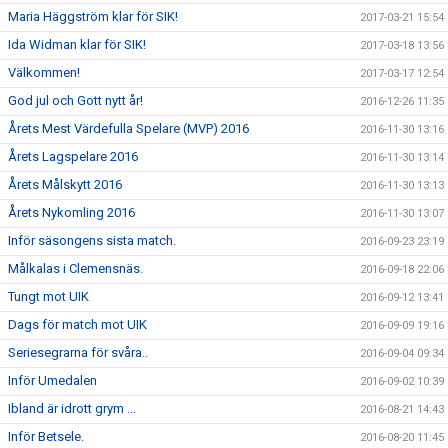
Maria Häggström klar för SIK!
2017-03-21 15:54
Ida Widman klar för SIK!
2017-03-18 13:56
Välkommen!
2017-03-17 12:54
God jul och Gott nytt år!
2016-12-26 11:35
Årets Mest Värdefulla Spelare (MVP) 2016
2016-11-30 13:16
Årets Lagspelare 2016
2016-11-30 13:14
Årets Målskytt 2016
2016-11-30 13:13
Årets Nykomling 2016
2016-11-30 13:07
Inför säsongens sista match.
2016-09-23 23:19
Målkalas i Clemensnäs.
2016-09-18 22:06
Tungt mot UIK
2016-09-12 13:41
Dags för match mot UIK
2016-09-09 19:16
Seriesegrarna för svåra..
2016-09-04 09:34
Inför Umedalen
2016-09-02 10:39
Ibland är idrott grym ...
2016-08-21 14:43
Inför Betsele.
2016-08-20 11:45