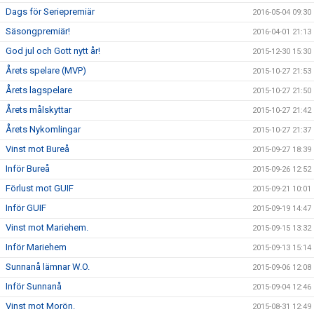
Dags för Seriepremiär
2016-05-04 09:30
Säsongpremiär!
2016-04-01 21:13
God jul och Gott nytt år!
2015-12-30 15:30
Årets spelare (MVP)
2015-10-27 21:53
Årets lagspelare
2015-10-27 21:50
Årets målskyttar
2015-10-27 21:42
Årets Nykomlingar
2015-10-27 21:37
Vinst mot Bureå
2015-09-27 18:39
Inför Bureå
2015-09-26 12:52
Förlust mot GUIF
2015-09-21 10:01
Inför GUIF
2015-09-19 14:47
Vinst mot Mariehem.
2015-09-15 13:32
Inför Mariehem
2015-09-13 15:14
Sunnanå lämnar W.O.
2015-09-06 12:08
Inför Sunnanå
2015-09-04 12:46
Vinst mot Morön.
2015-08-31 12:49