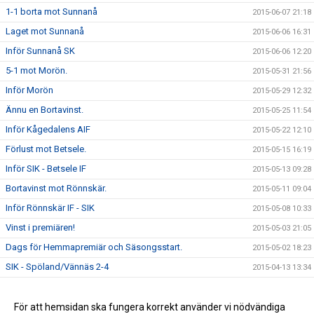
1-1 borta mot Sunnanå
2015-06-07 21:18
Laget mot Sunnanå
2015-06-06 16:31
Inför Sunnanå SK
2015-06-06 12:20
5-1 mot Morön.
2015-05-31 21:56
Inför Morön
2015-05-29 12:32
Ännu en Bortavinst.
2015-05-25 11:54
Inför Kågedalens AIF
2015-05-22 12:10
Förlust mot Betsele.
2015-05-15 16:19
Inför SIK - Betsele IF
2015-05-13 09:28
Bortavinst mot Rönnskär.
2015-05-11 09:04
Inför Rönnskär IF - SIK
2015-05-08 10:33
Vinst i premiären!
2015-05-03 21:05
Dags för Hemmapremiär och Säsongsstart.
2015-05-02 18:23
SIK - Spöland/Vännäs 2-4
2015-04-13 13:34
Bra insats mot UIK
2015-04-07 23:05
Vinst mot MSK2
För att hemsidan ska fungera korrekt använder vi nödvändiga
2015-03-30 10:45