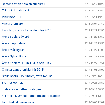
Damer oerhört nära en cupskräll.
2018-05-17 10:29
7-1 mot Umedalen 3
2018-05-14 12:52
Vinst mot GUIF.
2018-05-11 19:13
Vinst i premiären.
2018-05-07 07:49
Två viktiga pusselbitar klara för 2018
2017-12-21 12:39
Årets Spelare (MVP)
2017-11-28 13:55
Årets Lagspelare.
2017-11-28 13:53
Årets Målskyttar
2017-11-27 14:03
Årets Nykomlingar.
2017-11-27 13:59
Årets Spelare D-Jun, H-Jun och SIK 2
2017-11-27 07:54
Christer Lundgren klar för 2018!
2017-11-01 08:00
Stark insats i DM-finalen, trots förlust.
2017-09-28 16:19
3-0 mot Hörnsjö!
2017-09-25 08:52
Ersboda var bättre för dagen..
2017-09-18 08:30
4-1 mot IFK Umeå i kamp om andra platsen.
2017-09-11 13:15
Tung förlust i seriefinalen.
2017-09-05 12:01