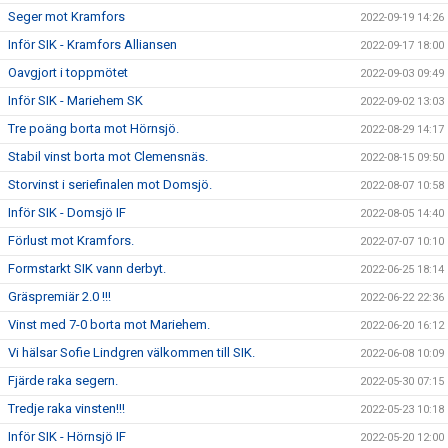
Seger mot Kramfors
2022-09-19 14:26
Inför SIK - Kramfors Alliansen
2022-09-17 18:00
Oavgjort i toppmötet
2022-09-03 09:49
Inför SIK - Mariehem SK
2022-09-02 13:03
Tre poäng borta mot Hörnsjö.
2022-08-29 14:17
Stabil vinst borta mot Clemensnäs.
2022-08-15 09:50
Storvinst i seriefinalen mot Domsjö.
2022-08-07 10:58
Inför SIK - Domsjö IF
2022-08-05 14:40
Förlust mot Kramfors.
2022-07-07 10:10
Formstarkt SIK vann derbyt.
2022-06-25 18:14
Gräspremiär 2.0 !!!
2022-06-22 22:36
Vinst med 7-0 borta mot Mariehem.
2022-06-20 16:12
Vi hälsar Sofie Lindgren välkommen till SIK.
2022-06-08 10:09
Fjärde raka segern.
2022-05-30 07:15
Tredje raka vinsten!!!
2022-05-23 10:18
Inför SIK - Hörnsjö IF
2022-05-20 12:00