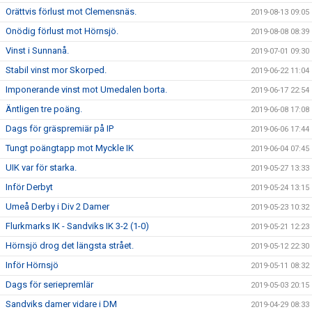
Orättvis förlust mot Clemensnäs.
2019-08-13 09:05
Onödig förlust mot Hörnsjö.
2019-08-08 08:39
Vinst i Sunnanå.
2019-07-01 09:30
Stabil vinst mor Skorped.
2019-06-22 11:04
Imponerande vinst mot Umedalen borta.
2019-06-17 22:54
Äntligen tre poäng.
2019-06-08 17:08
Dags för gräspremiär på IP
2019-06-06 17:44
Tungt poängtapp mot Myckle IK
2019-06-04 07:45
UIK var för starka.
2019-05-27 13:33
Inför Derbyt
2019-05-24 13:15
Umeå Derby i Div 2 Damer
2019-05-23 10:32
Flurkmarks IK - Sandviks IK 3-2 (1-0)
2019-05-21 12:23
Hörnsjö drog det längsta strået.
2019-05-12 22:30
Inför Hörnsjö
2019-05-11 08:32
Dags för seriepremlär
2019-05-03 20:15
Sandviks damer vidare i DM
2019-04-29 08:33