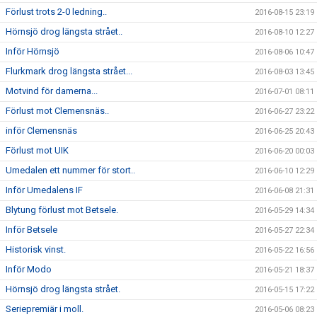
Förlust trots 2-0 ledning..
2016-08-15 23:19
Hörnsjö drog längsta strået..
2016-08-10 12:27
Inför Hörnsjö
2016-08-06 10:47
Flurkmark drog längsta strået...
2016-08-03 13:45
Motvind för damerna...
2016-07-01 08:11
Förlust mot Clemensnäs..
2016-06-27 23:22
inför Clemensnäs
2016-06-25 20:43
Förlust mot UIK
2016-06-20 00:03
Umedalen ett nummer för stort..
2016-06-10 12:29
Inför Umedalens IF
2016-06-08 21:31
Blytung förlust mot Betsele.
2016-05-29 14:34
Inför Betsele
2016-05-27 22:34
Historisk vinst.
2016-05-22 16:56
Inför Modo
2016-05-21 18:37
Hörnsjö drog längsta strået.
2016-05-15 17:22
Seriepremiär i moll.
2016-05-06 08:23