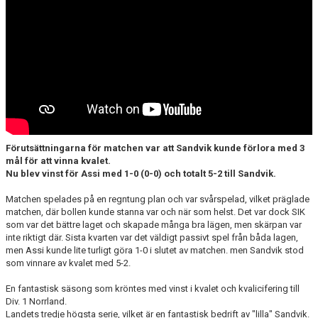
Förutsättningarna för matchen var att Sandvik kunde förlora med 3
mål för att vinna kvalet.
Nu blev vinst för Assi med 1-0 (0-0) och totalt 5-2 till Sandvik.
Matchen spelades på en regntung plan och var svårspelad, vilket präglade
matchen, där bollen kunde stanna var och när som helst. Det var dock SIK
som var det bättre laget och skapade många bra lägen, men skärpan var
inte riktigt där. Sista kvarten var det väldigt passivt spel från båda lagen,
men Assi kunde lite turligt göra 1-0 i slutet av matchen. men Sandvik stod
som vinnare av kvalet med 5-2.
En fantastisk säsong som kröntes med vinst i kvalet och kvalicifering till
Div. 1 Norrland.
Landets tredje högsta serie, vilket är en fantastisk bedrift av "lilla" Sandvik.