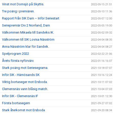
Vinst mot Domsjö på Skyttis.
2022-05-15 21:51
Tre poäng i premiären.
2022-05-10 11:36
Rapport Från SIK Dam – Inför Seriestart
2022-05-07 12:00
Seriepremiär Div 2 Norrland, Dam
2022-05-05 19:00
Välkommen Mikaela till Sandviks IK.
2022-05-02 09:32
Välkommen till SIK Lovisa Näsström
2022-04-04 08:35
Anna Näsström klar för Sandvik.
2022-04-04 08:27
Spelprogram 2022
2022-02-22 21:06
Årets första nyförvärv.
2022-01-16 16:07
Stark poäng mot Seriesegrarna.
2021-10-18 07:07
Inför SIK - Härnösands SK
2021-10-16 12:24
Viktig bortaseger mot Ersboda.
2021-10-11 07:02
Clemensnäs vann blåsig match.
2021-10-04 07:03
Inför SIK - Clemensnäs IF
2021-10-01 12:30
Första bortasegern
2021-09-27 07:02
Stark återkomst mot Ersboda
2021-09-20 08:34