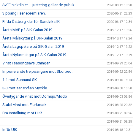
SvFF:s riktlinjer – justering gällande publik
2020-08-12 10:20
3 poäng i seriepremiären.
2020-06-21 22:23
Frida Östberg klar för Sandviks IK
2020-06-17 12:34
Årets MVP på SIK-Galan 2019
2019-12-17 19:26
Årets Målskyttar på SIK-Galan 2019
2019-12-17 19:24
Årets Lagspelare på SIK-Galan 2019
2019-12-17 19:22
Årets Nykomlingar på SIK-Galan 2019
2019-12-17 19:19
Vinst i säsongsavslutningen.
2019-09-29 20:04
Imponerande tre poängare mot Skorped.
2019-09-22 22:54
1-1 mot Sunnanå SK
2019-09-16 15:14
3-3 mot serietvåan Myckle.
2019-09-08 15:50
Övertygande vinst mot Domsjö/Modo
2019-09-03 06:54
Stabil vinst mot Flurkmark.
2019-08-25 20:32
Bra inställning mot UIK!
2019-08-21 09:26
2019-08-21 09:25
Inför UIK
2019-08-18 12:31