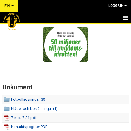
F14
LOGGA IN
HEM
NYHETER
KALENDER
MATCHER
TRUPPEN
Dokument
RÅD OCH VÅRD FÖR IDROTTSSKADOR - FÖRSÄKRING
Fotbollsövningar (9)
DOKUMENT
Kläder och beställningar (1)
7-mot-7-21.pdf
BILDGALLERI
Kontaktuppgifter.PDF
KONTAKT