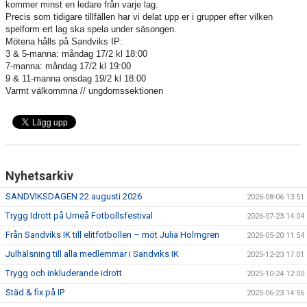
KALENDER
kommer minst en ledare från varje lag.
Precis som tidigare tillfällen har vi delat upp er i grupper efter vilken
spelform ert lag ska spela under säsongen.
PARTNERS
Mötena hålls på Sandviks IP:
3 & 5-manna: måndag 17/2 kl 18:00
KONTAKT
7-manna: måndag 17/2 kl 19:00
9 & 11-manna onsdag 19/2 kl 18:00
Varmt välkommna // ungdomssektionen
Nyhetsarkiv
SANDVIKSDAGEN 22 augusti 2026
2026-08-06 13:51
Trygg Idrott på Umeå Fotbollsfestival
2026-07-23 14:04
Från Sandviks IK till elitfotbollen – möt Julia Holmgren
2026-05-20 11:54
Julhälsning till alla medlemmar i Sandviks IK
2025-12-23 17:01
Trygg och inkluderande idrott
2025-10-24 12:00
Städ & fix på IP
2025-06-23 14:56