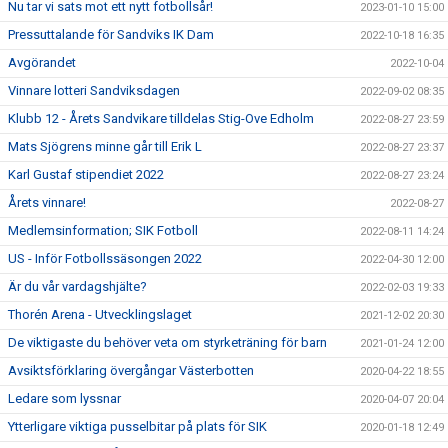
Nu tar vi sats mot ett nytt fotbollsår!
2023-01-10 15:00
Pressuttalande för Sandviks IK Dam
2022-10-18 16:35
Avgörandet
2022-10-04
Vinnare lotteri Sandviksdagen
2022-09-02 08:35
Klubb 12 - Årets Sandvikare tilldelas Stig-Ove Edholm
2022-08-27 23:59
Mats Sjögrens minne går till Erik L
2022-08-27 23:37
Karl Gustaf stipendiet 2022
2022-08-27 23:24
Årets vinnare!
2022-08-27
Medlemsinformation; SIK Fotboll
2022-08-11 14:24
US - Inför Fotbollssäsongen 2022
2022-04-30 12:00
Är du vår vardagshjälte?
2022-02-03 19:33
Thorén Arena - Utvecklingslaget
2021-12-02 20:30
De viktigaste du behöver veta om styrketräning för barn
2021-01-24 12:00
Avsiktsförklaring övergångar Västerbotten
2020-04-22 18:55
Ledare som lyssnar
2020-04-07 20:04
Ytterligare viktiga pusselbitar på plats för SIK
2020-01-18 12:49