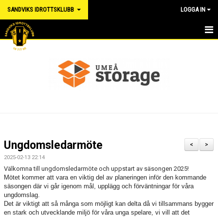
SANDVIKS IDROTTSKLUBB
LOGGA IN
HEM
NYHETER
OM KLUBBEN
SANDVIKSDAGEN
MATS SJÖGRENS MINNE
Ungdomsledarmöte
<
>
VÄRDEGRUND
2025-02-13 22:14
Välkomna till ungdomsledarmöte och uppstart av säsongen 2025!
UTHYRNING LOKAL
Mötet kommer att vara en viktig del av planeringen inför den kommande
säsongen där vi går igenom mål, upplägg och förväntningar för våra
ungdomslag.
FÖRENINGSKLÄDER
Det är viktigt att så många som möjligt kan delta då vi tillsammans bygger
en stark och utvecklande miljö för våra unga spelare, vi vill att det