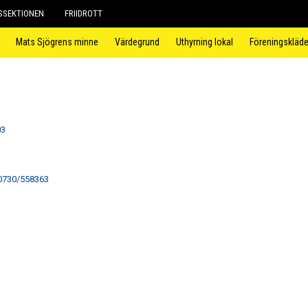
SEKTIONEN
FRIIDROTT
Mats Sjögrens minne
Värdegrund
Uthyrning lokal
Föreningskläde
03
0730/558363