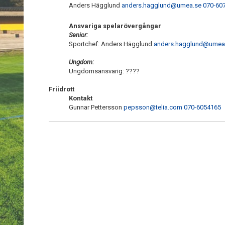
Anders Hägglund
anders.hagglund@umea.se
070-60
Ansvariga spelarövergångar
Senior:
Sportchef: Anders Hägglund
anders.hagglund@umea
Ungdom:
Ungdomsansvarig: ????
Friidrott
Kontakt
Gunnar Pettersson
pepsson@telia.com
070-6054165