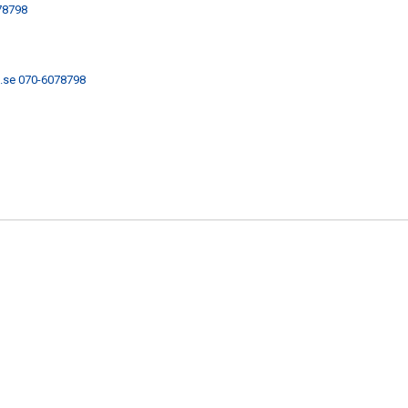
78798
.se
070-6078798