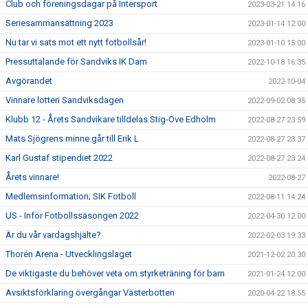
Club och föreningsdagar på Intersport
2023-03-21 14:16
Seriesammansättning 2023
2023-01-14 12:00
Nu tar vi sats mot ett nytt fotbollsår!
2023-01-10 15:00
Pressuttalande för Sandviks IK Dam
2022-10-18 16:35
Avgörandet
2022-10-04
Vinnare lotteri Sandviksdagen
2022-09-02 08:35
Klubb 12 - Årets Sandvikare tilldelas Stig-Ove Edholm
2022-08-27 23:59
Mats Sjögrens minne går till Erik L
2022-08-27 23:37
Karl Gustaf stipendiet 2022
2022-08-27 23:24
Årets vinnare!
2022-08-27
Medlemsinformation; SIK Fotboll
2022-08-11 14:24
US - Inför Fotbollssäsongen 2022
2022-04-30 12:00
Är du vår vardagshjälte?
2022-02-03 19:33
Thorén Arena - Utvecklingslaget
2021-12-02 20:30
De viktigaste du behöver veta om styrketräning för barn
2021-01-24 12:00
Avsiktsförklaring övergångar Västerbotten
2020-04-22 18:55