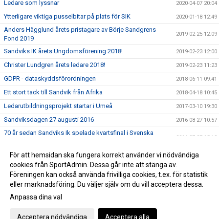
Ledare som lyssnar
2020-04-07 20:04
Ytterligare viktiga pusselbitar på plats för SIK
2020-01-18 12:49
Anders Hägglund årets pristagare av Börje Sandgrens
2019-02-25 12:09
Fond 2019
Sandviks IK årets Ungdomsförening 2018!
2019-02-23 12:00
Christer Lundgren årets ledare 2018!
2019-02-23 11:23
GDPR - dataskyddsförordningen
2018-06-11 09:41
Ett stort tack till Sandvik från Afrika
2018-04-18 10:45
Ledarutbildningsprojekt startar i Umeå
2017-03-10 19:30
Sandviksdagen 27 augusti 2016
2016-08-27 10:57
70 år sedan Sandviks Ik spelade kvartsfinal i Svenska
2016-07-07 15:10
Cupen
Ännu mera Hemmavinsten till SIK!!!
För att hemsidan ska fungera korrekt använder vi nödvändiga
2016-03-14 17:25
cookies från SportAdmin. Dessa går inte att stänga av.
Sandviks IK 110 år!
2015-07-07 07:00
Föreningen kan också använda frivilliga cookies, t.ex. för statistik
eller marknadsföring. Du väljer själv om du vill acceptera dessa.
Anpassa dina val
Cookie-inställningar
Gå till Webbversion
Acceptera nödvändiga
Acceptera alla