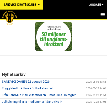
SANDVIKS IDROTTSKLUBB
LOGGA IN
HEM
NYHETER
OM KLUBBEN
SANDVIKSDAGEN
MATS SJÖGRENS MINNE
Nyhetsarkiv
VÄRDEGRUND
SANDVIKSDAGEN 22 augusti 2026
2026-08-06 13:51
UTHYRNING LOKAL
Trygg Idrott på Umeå Fotbollsfestival
2026-07-23 14:04
Från Sandviks IK till elitfotbollen – möt Julia Holmgren
2026-05-20 11:54
FÖRENINGSKLÄDER
Julhälsning till alla medlemmar i Sandviks IK
2025-12-23 17:01