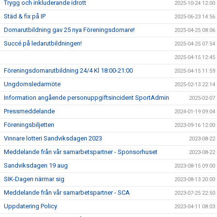
KALENDER
Trygg och inkluderande idrott
2025-10-24 12:00
Städ & fix på IP
2025-06-23 14:56
PARTNERS
Domarutbildning gav 25 nya Föreningsdomare!
2025-04-25 08:06
KONTAKT
Succé på ledarutbildningen!
2025-04-25 07:54
2025-04-15 12:45
Föreningsdomarutbildning 24/4 Kl 18:00-21:00
2025-04-15 11:59
Ungdomsledarmöte
2025-02-13 22:14
Information angående personuppgiftsincident SportAdmin
2025-02-07
Pressmeddelande
2024-01-19 09:04
Föreningsbiljetten
2023-09-16 12:00
Vinnare lotteri Sandviksdagen 2023
2023-08-22
Meddelande från vår samarbetspartner - Sponsorhuset
2023-08-22
Sandviksdagen 19 aug
2023-08-15 09:00
SIK-Dagen närmar sig
2023-08-13 20:00
Meddelande från vår samarbetspartner - SCA
2023-07-25 22:50
Uppdatering Policy
2023-04-11 08:03